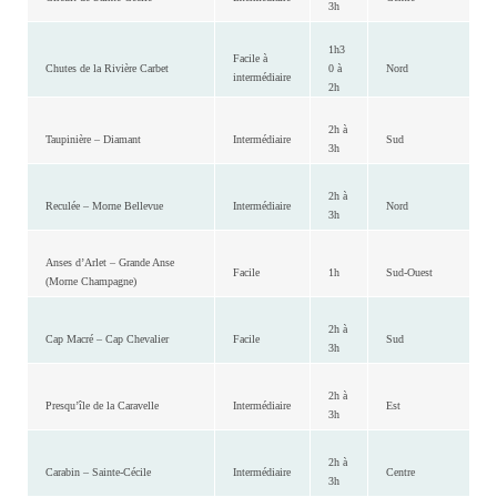
3h
1h3
Facile à
Chutes de la Rivière Carbet
0 à
Nord
intermédiaire
2h
2h à
Taupinière – Diamant
Intermédiaire
Sud
3h
2h à
Reculée – Morne Bellevue
Intermédiaire
Nord
3h
Anses d’Arlet – Grande Anse
Facile
1h
Sud-Ouest
(Morne Champagne)
2h à
Cap Macré – Cap Chevalier
Facile
Sud
3h
2h à
Presqu’île de la Caravelle
Intermédiaire
Est
3h
2h à
Carabin – Sainte-Cécile
Intermédiaire
Centre
3h