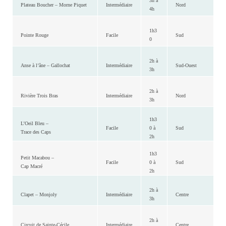
3h à
Plateau Boucher – Morne Piquet
Intermédiaire
Nord
4h
1h3
Pointe Rouge
Facile
Sud
0
2h à
Anse à l’âne – Gallochat
Intermédiaire
Sud-Ouest
3h
2h à
Rivière Trois Bras
Intermédiaire
Nord
3h
1h3
L’Oeil Bleu –
Facile
0 à
Sud
Trace des Caps
2h
1h3
Petit Macabou –
Facile
0 à
Sud
Cap Macré
2h
2h à
Clapet – Monjoly
Intermédiaire
Centre
3h
2h à
Circuit de Sainte-Cécile
Intermédiaire
Centre