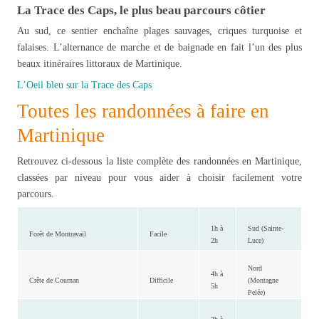
La Trace des Caps, le plus beau parcours côtier
Au sud, ce sentier enchaîne plages sauvages, criques turquoise et
falaises. L’alternance de marche et de baignade en fait l’un des plus
beaux itinéraires littoraux de Martinique.
L’Oeil bleu sur la Trace des Caps
Toutes les randonnées à faire en
Martinique
Retrouvez ci-dessous la liste complète des randonnées en Martinique,
classées par niveau pour vous aider à choisir facilement votre
parcours.
1h à
Sud (Sainte-
Forêt de Montravail
Facile
2h
Luce)
Nord
4h à
Crête de Cournan
Difficile
(Montagne
5h
Pelée)