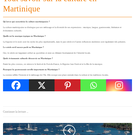
Martinique
Qu’est-ce qui caractérise la culture martiniquaise ?
La culture martiniquaise se distingue par son métissage et la diversité de ses expressions : musique, langue, gastronomie, littérature et
événements culturels.
Quelle est la musique typique en Martinique ?
La biguine et le zouk sont les styles les plus représentatifs, mais le jazz créole et d’autres influences modernes sont également très présents.
Le créole est-il encore parlé en Martinique ?
Oui, le créole est largement utilisé au quotidien et reste un élément fondamental de l’identité locale.
Quels événements culturels découvrir en Martinique ?
Parmi les plus connus, on retrouve le festival de Fort-de-France, le Biguine Jazz Festival et la fête de la musique.
Pourquoi la gastronomie est-elle importante en Martinique ?
La cuisine reflète l’histoire et le métissage de l’île. Elle occupe une place centrale dans la culture et les traditions locales.
Continuer la lecture ...