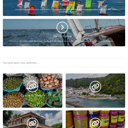
Traditions
Les traditions martiniquaises sont le reflet d’un héritage riche, transmis de génération en génération. Elles rythment la vie
quotidienne et…
Mer & Nature
Vous avez votre billet avion Martinique. La location Martinique est faite. Il ne vous manque plus qu’à trouver une location…
Ceci peut aussi vous intéresser ...
Cuisine & Saveurs
Zoom sur la Martinique