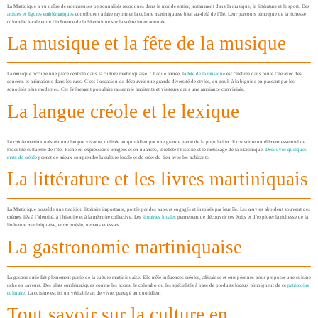
La Martinique a vu naître de nombreuses personnalités reconnues dans le monde entier, notamment dans la musique, la littérature et le sport. Des
artistes et figures emblématiques
contribuent à faire rayonner la culture martiniquaise bien au-delà de l’île. Leur parcours témoigne de la richesse
culturelle locale et de l’influence de la Martinique sur la scène internationale.
La musique et la fête de la musique
La musique occupe une place centrale dans la culture martiniquaise. Chaque année, la
fête de la musique
est célébrée dans toute l’île avec des
concerts et animations dans les rues. C’est l’occasion de découvrir une grande diversité de styles, du zouk à la biguine en passant par les
sonorités plus modernes. Cet événement populaire rassemble habitants et visiteurs dans une ambiance conviviale.
La langue créole et le lexique
Le créole martiniquais est une langue vivante, utilisée au quotidien par une grande partie de la population. Il constitue un élément essentiel de
l’identité culturelle de l’île. Riche en expressions imagées et en nuances, il reflète l’histoire et le métissage de la Martinique.
Découvrir quelques
mots de créole
permet de mieux comprendre la culture locale et de créer du lien avec les habitants.
La littérature et les livres martiniquais
La Martinique possède une tradition littéraire importante, portée par des auteurs engagés et inspirés par leur île. Les œuvres abordent souvent des
thèmes liés à l’identité, à l’histoire et à la mémoire collective. Les
librairies locales
permettent de découvrir ces écrits et d’explorer la richesse de la
littérature martiniquaise, entre poésie, romans et essais.
La gastronomie martiniquaise
La gastronomie fait pleinement partie de la culture martiniquaise. Elle mêle influences créoles, africaines et européennes pour proposer une cuisine
riche en saveurs. Des plats emblématiques comme les accras, le colombo ou les spécialités à base de produits locaux témoignent de ce
patrimoine
culinaire
. La cuisine est ici un véritable art de vivre, partagé au quotidien.
Tout savoir sur la culture en