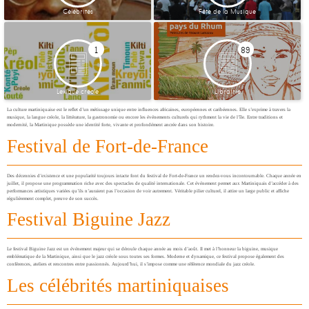
Célébrités
Fête de la Musique
1
89
Lexique créole
Librairie
La culture martiniquaise est le reflet d’un métissage unique entre influences africaines, européennes et caribéennes. Elle s’exprime à travers la
musique, la langue créole, la littérature, la gastronomie ou encore les événements culturels qui rythment la vie de l’île. Entre traditions et
modernité, la Martinique possède une identité forte, vivante et profondément ancrée dans son histoire.
Festival de Fort-de-France
Des décennies d’existence et une popularité toujours intacte font du festival de Fort-de-France un rendez-vous incontournable. Chaque année en
juillet, il propose une programmation riche avec des spectacles de qualité internationale. Cet événement permet aux Martiniquais d’accéder à des
performances artistiques variées qu’ils n’auraient pas l’occasion de voir autrement. Véritable pilier culturel, il attire un large public et affiche
régulièrement complet, preuve de son succès.
Festival Biguine Jazz
Le festival Biguine Jazz est un événement majeur qui se déroule chaque année au mois d’août. Il met à l’honneur la biguine, musique
emblématique de la Martinique, ainsi que le jazz créole sous toutes ses formes. Moderne et dynamique, ce festival propose également des
conférences, ateliers et rencontres entre passionnés. Aujourd’hui, il s’impose comme une référence mondiale du jazz créole.
Les célébrités martiniquaises