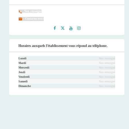
Non renseigné
Contactez-nous
Faceb
Twitt
Youtu
Instag
ook
er
be
ram
Horaires auxquels l'établissement vous répond au téléphone.
Lundi
Non renseigné
Mardi
Non renseigné
Mercredi
Non renseigné
Jeudi
Non renseigné
Vendredi
Non renseigné
Samedi
Non renseigné
Dimanche
Non renseigné