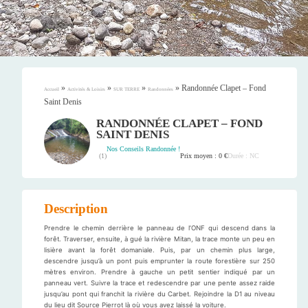
»
»
»
»
Randonnée Clapet – Fond
Accueil
Activités & Loisirs
SUR TERRE
Randonnées
Saint Denis
RANDONNÉE CLAPET – FOND
SAINT DENIS
Nos Conseils Randonnée !
Prix moyen : 0 €
Durée : NC
(
1
)
Description
Prendre le chemin derrière le panneau de l’ONF qui descend dans la
forêt. Traverser, ensuite, à gué la rivière Mitan, la trace monte un peu en
lisière avant la forêt domaniale. Puis, par un chemin plus large,
descendre jusqu’à un pont puis emprunter la route forestière sur 250
mètres environ. Prendre à gauche un petit sentier indiqué par un
panneau vert. Suivre la trace et redescendre par une pente assez raide
jusqu’au pont qui franchit la rivière du Carbet. Rejoindre la D1 au niveau
du lieu dit Source Pierrot là où vous avez laissé la voiture.