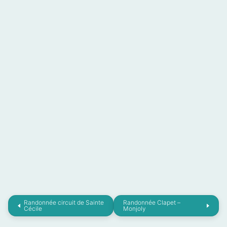
Randonnée circuit de Sainte
Randonnée Clapet –
Cécile
Monjoly