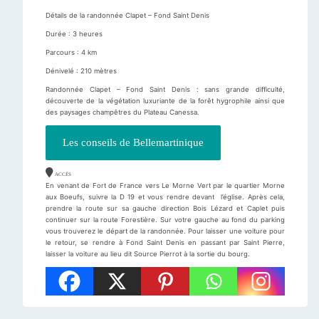
Détails de la randonnée Clapet – Fond Saint Denis
Durée : 3 heures
Parcours : 4 km
Dénivelé : 210 mètres
Randonnée Clapet – Fond Saint Denis : sans grande difficulté,
découverte de la végétation luxuriante de la forêt hygrophile ainsi que
des paysages champêtres du Plateau Canessa.
Les conseils de Bellemartinique
ACCÈS
En venant de Fort de France vers Le Morne Vert par le quartier Morne
aux Boeufs, suivre la D 19 et vous rendre devant l’église. Après cela,
prendre la route sur sa gauche direction Bois Lézard et Caplet puis
continuer sur la route Forestière. Sur votre gauche au fond du parking
vous trouverez le départ de la randonnée. Pour laisser une voiture pour
le retour, se rendre à Fond Saint Denis en passant par Saint Pierre,
laisser la voiture au lieu dit Source Pierrot à la sortie du bourg.