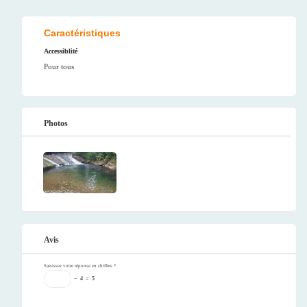
Caractéristiques
Accessiblité
Pour tous
Photos
Avis
Saisissez votre réponse en chiffres
*
−
4
=
5