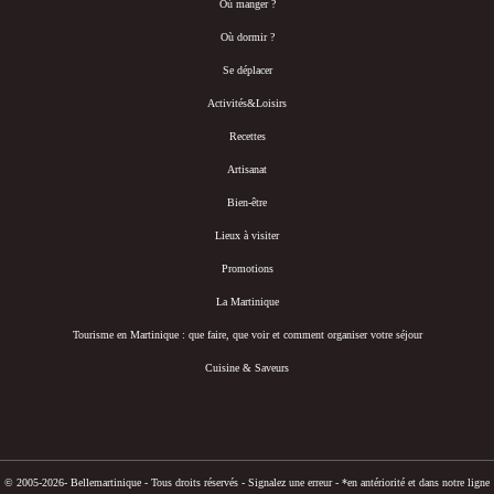
Où manger ?
Où dormir ?
Se déplacer
Activités&Loisirs
Recettes
Artisanat
Bien-être
Lieux à visiter
Promotions
La Martinique
Tourisme en Martinique : que faire, que voir et comment organiser votre séjour
Cuisine & Saveurs
© 2005-2026- Bellemartinique - Tous droits réservés -
Signalez une erreur
-
*en antériorité et dans notre ligne