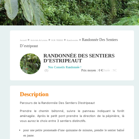
»
»
»
»
Randonnée Des Sentiers
Accueil
Activités & Loisirs
SUR TERRE
Randonnées
D’estripeaut
RANDONNÉE DES SENTIERS
D’ESTRIPEAUT
Nos Conseils Randonnée !
Prix moyen : 0 €
Durée : NC
(
1
)
Description
Parcours de la Randonnée Des Sentiers D’estripeaut
Prendre le chemin bétonné, suivre le panneau indiquant la forêt
aménagée. Après le petit pont prendre la direction de la pépinière, là
vous aurez le choix entre 3 sentiers distinctifs.
pour une petite promenade d’une quinzaine de minutes, prendre le sentier balisé
en jaune.