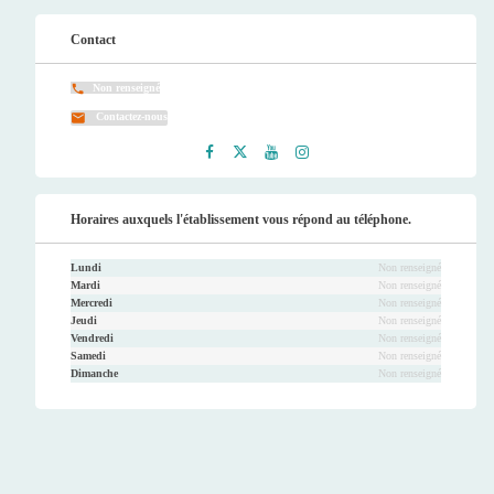
Contact
Non renseigné
Contactez-nous
Faceb
Twitt
Youtu
Instag
ook
er
be
ram
Horaires auxquels l'établissement vous répond au téléphone.
Lundi
Non renseigné
Mardi
Non renseigné
Mercredi
Non renseigné
Jeudi
Non renseigné
Vendredi
Non renseigné
Samedi
Non renseigné
Dimanche
Non renseigné