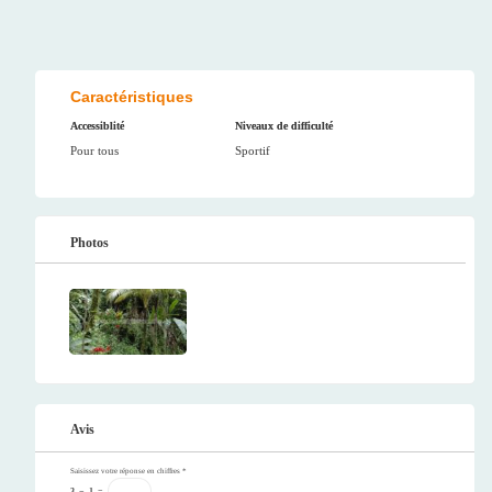
Caractéristiques
Accessiblité
Niveaux de difficulté
Pour tous
Sportif
Photos
Avis
Saisissez votre réponse en chiffres
*
3
−
1
=