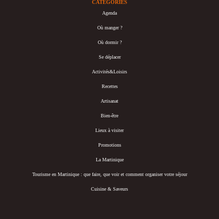
CATÉGORIES
Agenda
Où manger ?
Où dormir ?
Se déplacer
Activités&Loisirs
Recettes
Artisanat
Bien-être
Lieux à visiter
Promotions
La Martinique
Tourisme en Martinique : que faire, que voir et comment organiser votre séjour
Cuisine & Saveurs