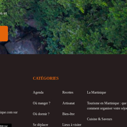
s et
CATÉGORIES
Agenda
Recettes
La Martinique
Où manger ?
Artisanat
Tourisme en Martinique : que f
comment organiser votre séjo
inique.com sur
Où dormir ?
Bien-être
Cuisine & Saveurs
Se déplacer
Lieux à visiter