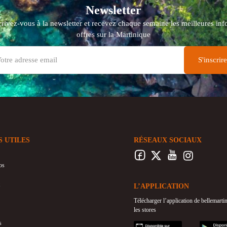
Newsletter
crivez-vous à la newsletter et recevez chaque semaine les meilleures info
offres sur la Martinique
S UTILES
RÉSEAUX SOCIAUX
os
L’APPLICATION
Télécharger l’application de bellemart
les stores
s
appstore
googleplay