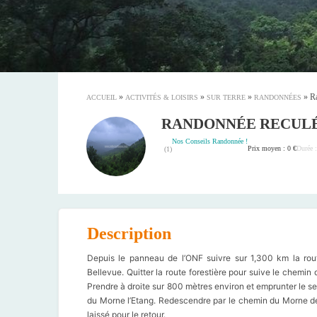
»
»
»
»
R
ACCUEIL
ACTIVITÉS & LOISIRS
SUR TERRE
RANDONNÉES
RANDONNÉE RECULÉ
Nos Conseils Randonnée !
Prix moyen : 0 €
Durée 
(
1
)
Description
Depuis le panneau de l’ONF suivre sur 1,300 km la rou
Bellevue. Quitter la route forestière pour suive le chemin
Prendre à droite sur 800 mètres environ et emprunter le se
du Morne l’Etang. Redescendre par le chemin du Morne de
laissé pour le retour.