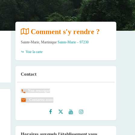
Comment s'y rendre ?
Sainte-Marie, Martinique
Sainte-Marie – 97230
Voir la carte
Contact
Non renseigné
Contactez-nous
Faceb
Twitte
Youtu
Instag
ook
r
be
ram
Horaires auxquels l'établissement vous