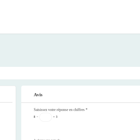
Avis
Saisissez votre réponse en chiffres
*
8
−
=
3