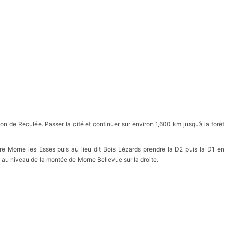
ion de Reculée. Passer la cité et continuer sur environ 1,600 km jusqu’à la forêt
ndre Morne les Esses puis au lieu dit Bois Lézards prendre la D2 puis la D1 en
e au niveau de la montée de Morne Bellevue sur la droite.