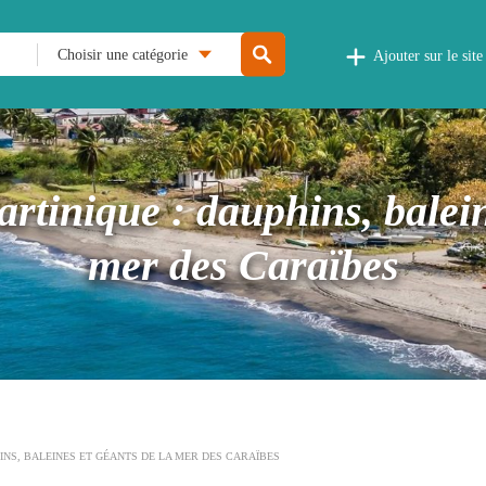
Choisir une catégorie
Ajouter sur le site
rtinique : dauphins, balein
mer des Caraïbes
INS, BALEINES ET GÉANTS DE LA MER DES CARAÏBES