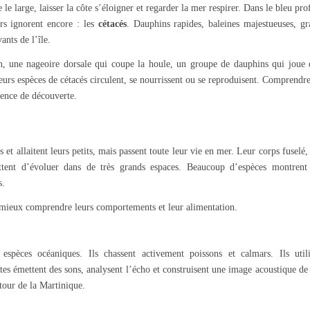
le large, laisser la côte s’éloigner et regarder la mer respirer. Dans le bleu pr
rs ignorent encore : les
cétacés
. Dauphins rapides, baleines majestueuses, gr
nts de l’île.
on, une nageoire dorsale qui coupe la houle, un groupe de dauphins qui joue 
eurs espèces de cétacés circulent, se nourrissent ou se reproduisent. Comprendr
ience de découverte.
et allaitent leurs petits, mais passent toute leur vie en mer. Leur corps fuselé,
ettent d’évoluer dans de très grands espaces. Beaucoup d’espèces montrent
s.
e mieux comprendre leurs comportements et leur alimentation.
espèces océaniques. Ils chassent activement poissons et calmars. Ils utili
es émettent des sons, analysent l’écho et construisent une image acoustique de
tour de la Martinique.