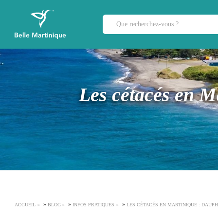
Les cétacés en Ma
»
»
»
ACCUEIL
BLOG
INFOS PRATIQUES
LES CÉTACÉS EN MARTINIQUE : DAUPH