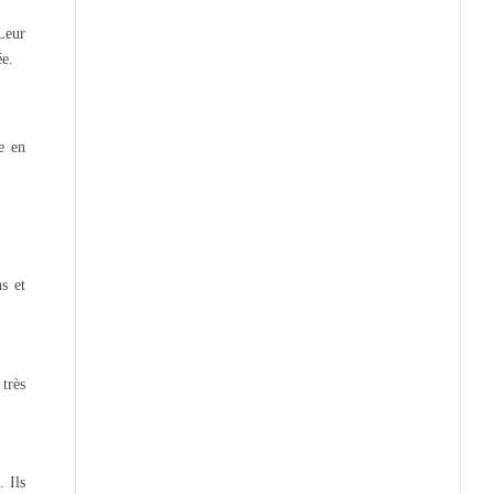
 Leur
ée.
ie en
s et
très
. Ils