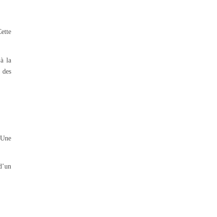
ette
à la
 des
 Une
d’un