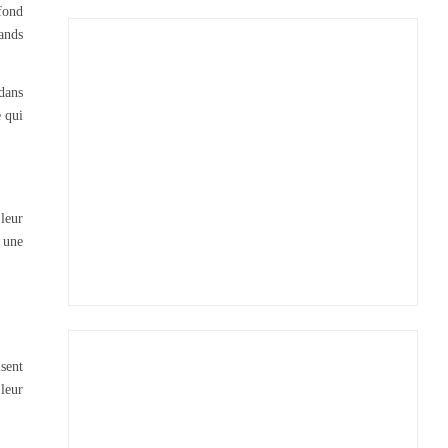
ofond
ands
dans
e qui
 leur
 une
sent
 leur