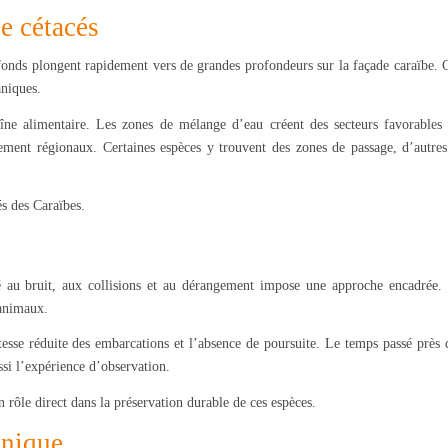
e cétacés
fonds plongent rapidement vers de grandes profondeurs sur la façade caraïbe. C
aniques.
îne alimentaire. Les zones de mélange d’eau créent des secteurs favorables 
cement régionaux. Certaines espèces y trouvent des zones de passage, d’autres
és des Caraïbes.
ité au bruit, aux collisions et au dérangement impose une approche encadrée.
 animaux.
esse réduite des embarcations et l’absence de poursuite. Le temps passé près 
ssi l’expérience d’observation.
n rôle direct dans la préservation durable de ces espèces.
inique