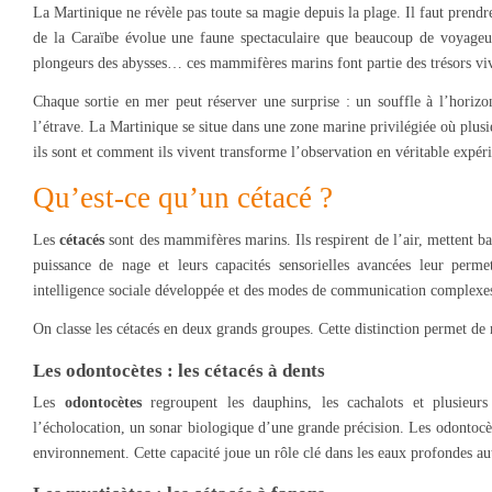
La Martinique ne révèle pas toute sa magie depuis la plage. Il faut prendre 
de la Caraïbe évolue une faune spectaculaire que beaucoup de voyageu
plongeurs des abysses… ces mammifères marins font partie des trésors viva
Chaque sortie en mer peut réserver une surprise : un souffle à l’horiz
l’étrave. La Martinique se situe dans une zone marine privilégiée où plusi
ils sont et comment ils vivent transforme l’observation en véritable expér
Qu’est-ce qu’un cétacé ?
Les
cétacés
sont des mammifères marins. Ils respirent de l’air, mettent bas 
puissance de nage et leurs capacités sensorielles avancées leur perm
intelligence sociale développée et des modes de communication complexe
On classe les cétacés en deux grands groupes. Cette distinction permet d
Les odontocètes : les cétacés à dents
Les
odontocètes
regroupent les dauphins, les cachalots et plusieurs 
l’écholocation, un sonar biologique d’une grande précision. Les odontocèt
environnement. Cette capacité joue un rôle clé dans les eaux profondes au