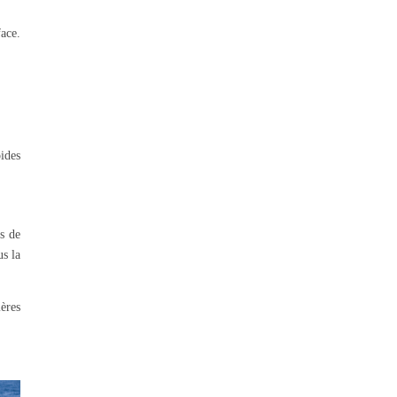
ace.
oides
ts de
us la
ères