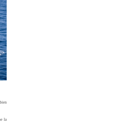
bien
e la