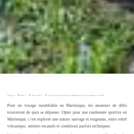
»
»
»
Accueil
Blog
Découverte
5 randonnées sportives en Martinique pour les amateurs de défis
Pour un voyage inoubliable en Martinique, les amateurs de défis
trouveront de quoi se dépasser. Opter pour une randonnée sportive en
Martinique, c’est explorer une nature sauvage et exigeante, entre relief
volcanique, sentiers escarpés et conditions parfois techniques.