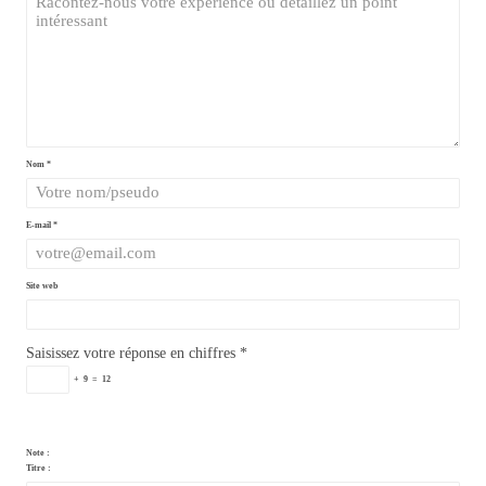
Nom
*
E-mail
*
Site web
Saisissez votre réponse en chiffres
*
+
9
=
12
Note :
Titre :