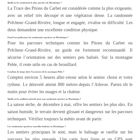
Quelle est la randonnée la plus sportive de Martinique ?
La Trace des Pitons du Carbet est considérée comme la plus exigeante,
avec un relief très découpé et une végétation dense. La randonnée
Prêcheur–Grand-Rivière, longue et engagée, rivalise en difficulté. Les
deux demandent une excellente condition physique.
Faut-il un guide pour les randonnées sportives en Martinique ?
Pour les parcours techniques comme les Pitons du Carbet ou
Prêcheur–Grand-Rivière, un guide est fortement recommandé. Il
sécurise l’orientation sur des sentiers peu balisés. Sur la montagne
Pelée, il reste utile en cas de brouillard.
Combien de temps dure l’ascension de la montagne Pelée ?
Comptez environ 5 heures aller-retour selon le sentier choisi et votre
rythme. Le dénivelé atteint 800 mètres depuis l’Aileron. Partez tôt le
matin pour éviter les nuages et la chaleur.
Quelle est la meilleure période pour une randonnée sportive en Martinique ?
La saison sèche, de décembre à mai, offre les sentiers les plus sûrs. En
saison humide, le terrain devient glissant et dangereux sur les parcours
techniques. Vérifiez toujours la météo avant de partir.
Les randonnées sportives sont-elles balisées en Martinique ?
Les sentiers principaux le sont, mais le balisage se raréfie sur les
parcours les plus engagés. Une carte hors ligne et un GPS sont