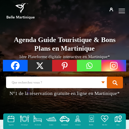
Agenda Guide Touristique &
Bons
Plans en Martinique
1ère Plateforme digitale interactive en Martinique*
N°1 de la réservation gratuite en ligne en Martinique*
Agenda
Où manger
Où dormir
Loisirs
Se déplacer
Artisanat
Recettes
Bien être
Lieux