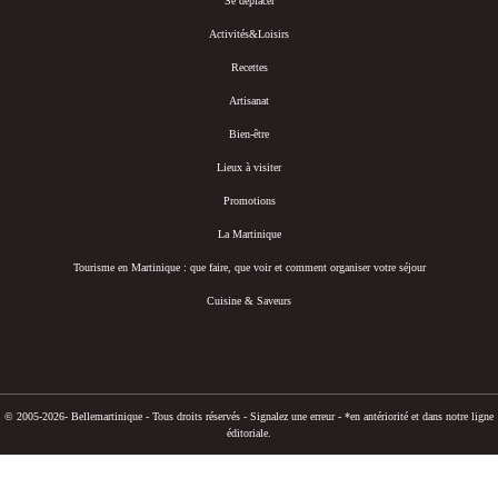
Se déplacer
Activités&Loisirs
Recettes
Artisanat
Bien-être
Lieux à visiter
Promotions
La Martinique
Tourisme en Martinique : que faire, que voir et comment organiser votre séjour
Cuisine & Saveurs
© 2005-2026- Bellemartinique - Tous droits réservés -
Signalez une erreur
-
*en antériorité et dans notre ligne
éditoriale.