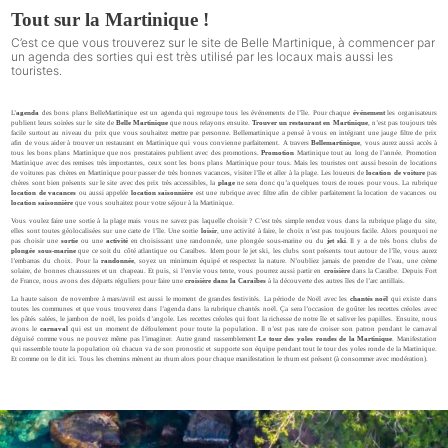
Tout sur la Martinique !
C’est ce que vous trouverez sur le site de Belle Martinique, à commencer par
un agenda des sorties qui est très utilisé par les locaux mais aussi les
touristes.
L’
agenda
des bons plans BelleMartinique est un
agenda
qui regroupe tous les événements de l’île. Pour chaque
événement
les organisateurs
publient leurs
soirées
sur le site de
Belle Martinique
que nous relayons ensuite.
Trouver un restaurant en Martinique
, n’est pas toujours très
facile surtout au niveau du prix que vous souhaitez mettre par personne. Bellemartinique a pensé à vous en intégrant une jauge filtre de prix
afin de vous aider à trouver un
restaurant
en Martinique qui vous convienne parfaitement. A travers
Bellemartinique
, vous aurez aussi accès à
tous les bons plans Martinique que nos prestataires publient avec des
promotions
.
Promotion
Martinique tout au long de l’année. Promotion
Martinique avec des remises très importantes, ceux sont les bons plans Martinique pour tous. Mais les touristes ont aussi besoin de
locations
de voitures
pas chères en Martinique pour passer de très bonnes vacances, visiter l’île et aller à la
plage
. Les loueurs de
location de voiture
pas
chères sont bien présents sur le site avec des prix très accessibles, la
plage
ne sera donc qu’a quelques tours de roues pour vous. La rubrique
location de vacances
ou aussi appelée
location saisonnière
est une rubrique avec filtre afin de cibler parfaitement la
location de vacances
ou
location saisonnière
que vous souhaitez pour votre séjour à la Martinique.
Vous voulez faire une sortie à la plage mais vous ne savez pas laquelle choisir ? C’est très simple rendez vous dans la rubrique plage du site,
elles sont toutes géolocalisées sur une carte de l’île. Une sortie
loisir
, une
activité
à faire, le choix n’est pas toujours facile. Alors pourquoi ne
pas choisir une
sortie
ou une
activité
en choisissant une
randonnée
, une
plongée sous-marine
ou du
jet ski
. Il y a de très bons clubs de
plongée sous-marine
que ce soit du côté atlantique ou Caraïbes. Idem pour le
jet ski
, les clubs sont présents tout autour de l’île, vous aurez
l’embarras du choix. Pour la
randonnée
, soyez un minimum équipé et respectez la nature. N’oubliez jamais de prendre de l’eau, une crème
solaire, de bonnes chaussures et un chapeau. Et puis, si l’envie vous tente, vous pourrez aussi partir en
croisière
dans la Caraïbe. Depuis Fort
de France, nous avons des départs réguliers pour faire une
croisière dans la Caraïbes
à la découverte des autres îles de l’arc antillais.
La haute saison de novembre à mars/avril est aussi le moment de grandes festivités. La période de Noël avec les
chantés noël
qui existe dans
toutes les communes et que vous trouverez dans l’agenda dans la rubrique
chantés noël
. Ça sera l’occasion de goûter les recettes créoles avec
les pâtés salées, le jambon de noël, les poids d’angole. Les
recettes créoles
qui font la richesse de notre île et saliver les papilles. Ensuite, nous
avons le
carnaval
qui est un moment de défoulement pour toute la population. Il n’est pas rare de croiser son patron pendant le
carnaval
déguisé comme vous ne pouvez même pas l’imaginer. Autre grand rassemblement
Le tour des yoles rondes de la Martinique
. Manifestation
qui rassemble toute la population où chacun va de son pronostic et supporte son équipe pendant tout le tour des
yoles ronde
de la Martinique.
Et comme on le dit ici. Tous les chemins mènent au
rhum
alors pour chaque manifestation le rhum est présent (à consommer avec modération).