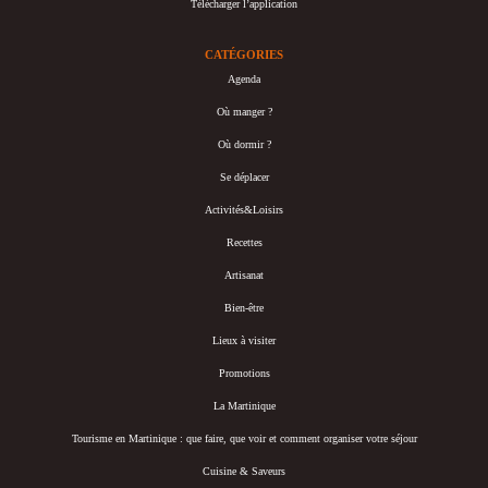
Télécharger l’application
CATÉGORIES
Agenda
Où manger ?
Où dormir ?
Se déplacer
Activités&Loisirs
Recettes
Artisanat
Bien-être
Lieux à visiter
Promotions
La Martinique
Tourisme en Martinique : que faire, que voir et comment organiser votre séjour
Cuisine & Saveurs