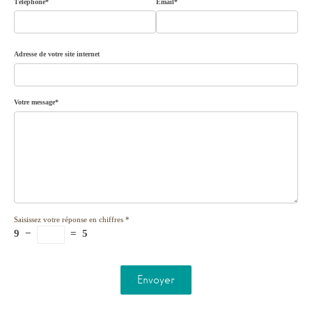
Téléphone*
Email*
Adresse de votre site internet
Votre message*
Saisissez votre réponse en chiffres
*
9
−
=
5