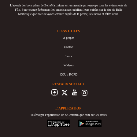
L’agenda des bons plans de BelleMartinique est un agenda qui regroupe tous les événements de
l’île. Pour chaque événement les organisateurs publient leurs soirées sur le site de Belle
Martinique que nous relayons ensuite auprès de la presse, les radios et télévisions.
LIENS UTILES
À propos
Contact
Tarifs
Widgets
CGU / RGPD
RÉSEAUX SOCIAUX
L’APPLICATION
Télécharger l’application de bellemartinique.com sur les stores
appstore
googleplay