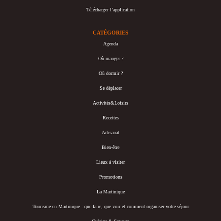
Télécharger l’application
CATÉGORIES
Agenda
Où manger ?
Où dormir ?
Se déplacer
Activités&Loisirs
Recettes
Artisanat
Bien-être
Lieux à visiter
Promotions
La Martinique
Tourisme en Martinique : que faire, que voir et comment organiser votre séjour