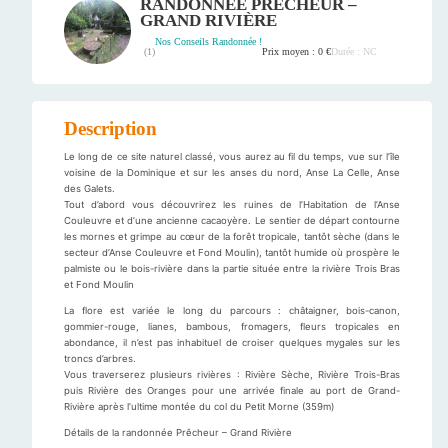
RANDONNÉE PRÊCHEUR –
GRAND RIVIÈRE
Nos Conseils Randonnée !
Prix moyen : 0 €
Durée : NC
(
1
)
Description
Le long de ce site naturel classé, vous aurez au fil du temps, vue sur l’île
voisine de la Dominique et sur les anses du nord, Anse La Celle, Anse
des Galets.
Tout d’abord vous découvrirez les ruines de l’Habitation de l’Anse
Couleuvre et d’une ancienne cacaoyère. Le sentier de départ contourne
les mornes et grimpe au cœur de la forêt tropicale, tantôt sèche (dans le
secteur d’Anse Couleuvre et Fond Moulin), tantôt humide où prospère le
palmiste ou le bois-rivière dans la partie située entre la rivière Trois Bras
et Fond Moulin
La flore est variée le long du parcours : châtaigner, bois-canon,
gommier-rouge, lianes, bambous, fromagers, fleurs tropicales en
abondance, il n’est pas inhabituel de croiser quelques mygales sur les
troncs d’arbres.
Vous traverserez plusieurs rivières : Rivière Sèche, Rivière Trois-Bras
puis Rivière des Oranges pour une arrivée finale au port de Grand-
Rivière après l’ultime montée du col du Petit Morne (359m)
Détails de la randonnée Prêcheur – Grand Rivière