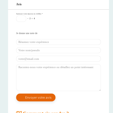
Avis
Saisissez votre réponse en chiffres
*
−
2
=
4