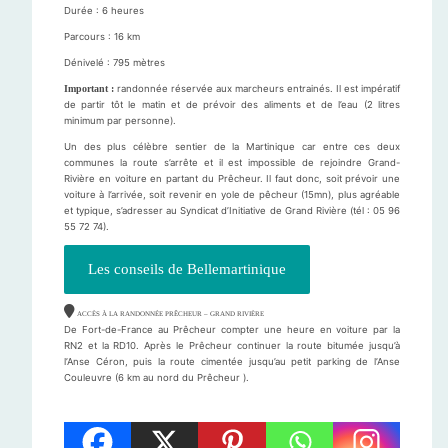
Durée : 6 heures
Parcours : 16 km
Dénivelé : 795 mètres
Important :
randonnée réservée aux marcheurs entrainés. Il est impératif
de partir tôt le matin et de prévoir des aliments et de l’eau (2 litres
minimum par personne).
Un des plus célèbre sentier de la Martinique car entre ces deux
communes la route s’arrête et il est impossible de rejoindre Grand-
Rivière en voiture en partant du Prêcheur. Il faut donc, soit prévoir une
voiture à l’arrivée, soit revenir en yole de pêcheur (15mn), plus agréable
et typique, s’adresser au Syndicat d’Initiative de Grand Rivière (tél : 05 96
55 72 74).
Les conseils de Bellemartinique
ACCÈS À LA RANDONNÉE PRÊCHEUR – GRAND RIVIÈRE
De Fort-de-France au Prêcheur compter une heure en voiture par la
RN2 et la RD10. Après le Prêcheur continuer la route bitumée jusqu’à
l’Anse Céron, puis la route cimentée jusqu’au petit parking de l’Anse
Couleuvre (6 km au nord du Prêcheur ).