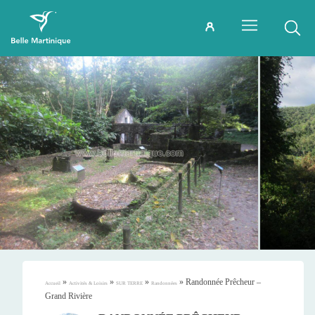
»
»
»
»
Randonnée Prêcheur –
Accueil
Activités & Loisirs
SUR TERRE
Randonnées
Grand Rivière