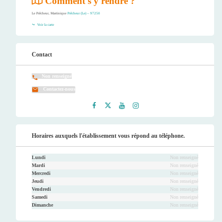
Comment s'y rendre ?
Le Prêcheur, Martinique
Prêcheur (Le) – 97250
Voir la carte
Contact
Non renseigné
Contactez-nous
Faceb
Twitt
Youtu
Instag
ook
er
be
ram
Horaires auxquels l'établissement vous répond au téléphone.
Lundi
Non renseigné
Mardi
Non renseigné
Mercredi
Non renseigné
Jeudi
Non renseigné
Vendredi
Non renseigné
Samedi
Non renseigné
Dimanche
Non renseigné