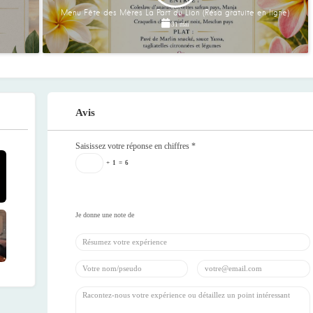
Menu Fête des Mères La Part du Lion (Résa gratuite en ligne)
31 mai
Avis
Saisissez votre réponse en chiffres
*
+
1
=
6