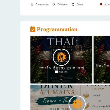
À emporter
Déjeuner
Dîner
All
Programmation
Menu Thaî 
Menu Thaï (Résa gratuite en ligne)
30 juillet