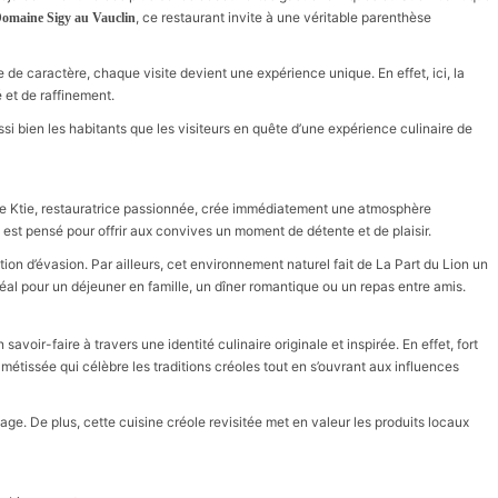
, ce restaurant invite à une véritable parenthèse
omaine Sigy au Vauclin
 de caractère, chaque visite devient une expérience unique. En effet, ici, la
é et de raffinement.
si bien les habitants que les visiteurs en quête d’une expérience culinaire de
 de Ktie, restauratrice passionnée, crée immédiatement une atmosphère
 est pensé pour offrir aux convives un moment de détente et de plaisir.
n d’évasion. Par ailleurs, cet environnement naturel fait de La Part du Lion un
idéal pour un déjeuner en famille, un dîner romantique ou un repas entre amis.
oir-faire à travers une identité culinaire originale et inspirée. En effet, fort
métissée qui célèbre les traditions créoles tout en s’ouvrant aux influences
age. De plus, cette cuisine créole revisitée met en valeur les produits locaux