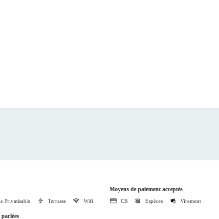
Moyens de paiement acceptés
le Privatisable
Terrasse
Wifi
CB
Espèces
Virement
parlées