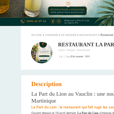
»
»
»
»
Restaurant
ACCUEIL
TOURISME
OÙ MANGER
RESTAURANTS
RESTAURANT LA PAR
/
/
Créole
Français
International
Prix moyen : 50 €
5.0 / 2 Avis
Description
La Part du Lion au Vauclin : une no
Martinique
La Part du Lion : le restaurant qui fait rugir les s
Ouvert depuis le 19 avril dernier,
s’impose d
La Part du Lion