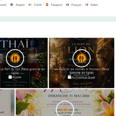
emand
Anglais
Créole
Espagnol
Français
Italien
La Part du lion (Résa gratuite en
Les lions et les lionnes à l'honneur (Résa
ligne)
gratuite en ligne)
30 juillet
Du
23 juillet
au
22 août