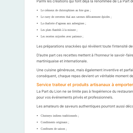
Parmi les créations qui font déjà la renommée de La Part du
Le crémeux de christophines au foie gras ;
Le curry de crevettes thaï aux saveurs délicatement épicées ;
La charlotte d’agneau aux aubergines ;
Les plats flambés à la minute ;
Les recettes mijotées avec patience ;
Les préparations snackées qui révèlent toute l’intensité de
D’autre part ces recettes mettent à l’honneur le savoir-fair
martiniquaise et internationale.
Une cuisine généreuse, mais également inventive et parfait
conséquent, chaque repas devient un véritable moment d
Service traiteur et produits artisanaux à emporter
La Part du Lion ne se limite pas à l’expérience du restaura
pour vos événements privés et professionnels.
Les amateurs de saveurs authentiques pourront aussi décou
Chutneys indiens traditionnels ;
Condiments originaux ;
Confitures de saison ;