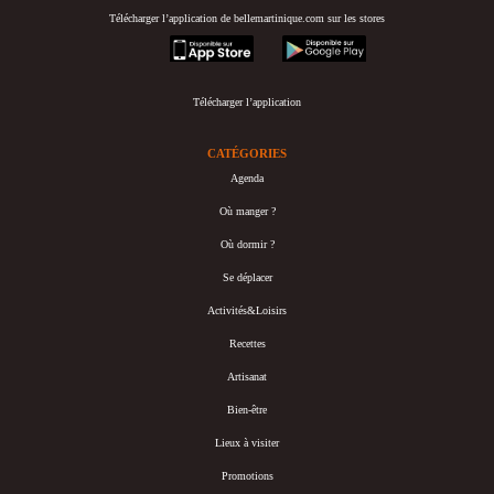
Télécharger l’application de bellemartinique.com sur les stores
appstore
googleplay
Télécharger l’application
CATÉGORIES
Agenda
Où manger ?
Où dormir ?
Se déplacer
Activités&Loisirs
Recettes
Artisanat
Bien-être
Lieux à visiter
Promotions