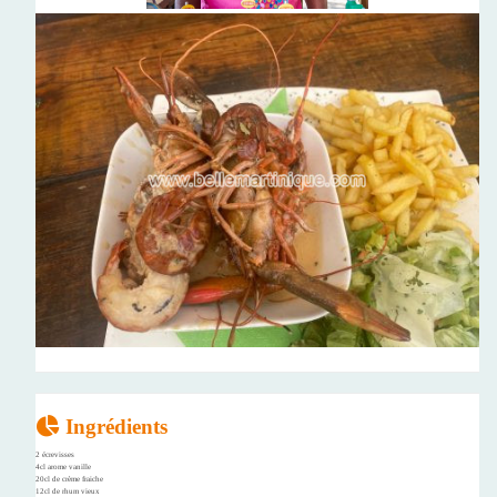
Ingrédients
2 écrevisses
4cl arome vanille
20cl de crème fraiche
12cl de rhum vieux