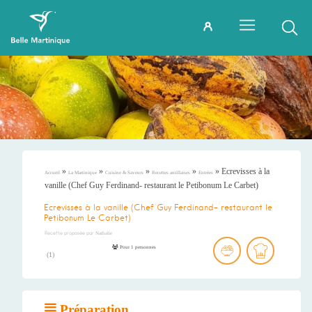
»
»
»
»
»
Ecrevisses à la
Accueil
La Martinique
Cuisine & Saveurs
Recettes antillaises
Entrées
vanille (Chef Guy Ferdinand- restaurant le Petibonum Le Carbet)
Ecrevisses à la vanille (Chef Guy Ferdinand- restaurant le
Petibonum Le Carbet)
Recette proposée par
Nathalie
Pour 1 personnes
(
1
)
Préparation