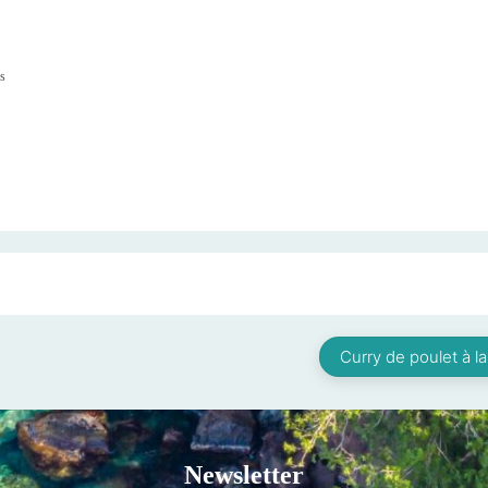
es
Curry de poulet à 
Newsletter