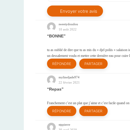
sweetydoudou
10 août 2022
BONNE
tu as oublié de dire que tu as mis du « djel poliis » salaison 
un dessalement voulu et mettre cette dernière eau pour cuire 
RÉPONDRE
PARTAGER
mylineljade974
22 février 2021
Repas
Franchement c’est un plat que j’aime et c’est facile quand on 
RÉPONDRE
PARTAGER
stppierre
30 avril 2020