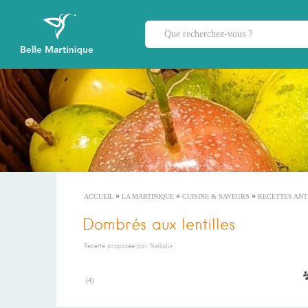
»
»
»
ACCUEIL
LA MARTINIQUE
CUISINE & SAVEURS
RECETTES ANT
Dombrés aux lentilles
Recette proposée par
Nathalie
(
4
)