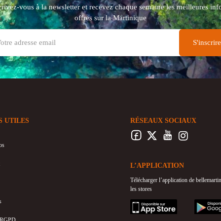
crivez-vous à la newsletter et recevez chaque semaine les meilleures info
offres sur la Martinique
S UTILES
RÉSEAUX SOCIAUX
os
L’APPLICATION
Télécharger l’application de bellemart
les stores
s
appstore
googleplay
 RGPD