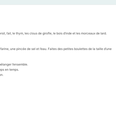
rsil, l’ail, le thym, les clous de girofle, le bois d’inde et les morceaux de lard.
ine, une pincée de sel et l’eau. Faites des petites boulettes de la taille d’une
mélanger l’ensemble.
mps en temps.
on.