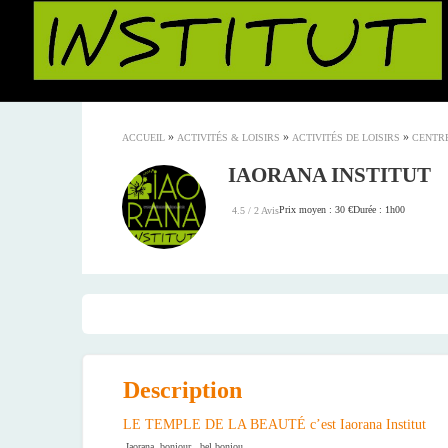
»
»
»
ACCUEIL
ACTIVITÉS & LOISIRS
ACTIVITÉS DE LOISIRS
CENTRE
IAORANA INSTITUT
Prix moyen : 30 €
Durée : 1h00
4.5 / 2 Avis
Description
LE TEMPLE DE LA BEAUTÉ c’est Iaorana Institut
Iaorana, bonjour, bel bonjou