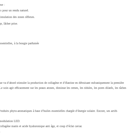
ose :
ils pour un rendu naturel.
stimulation des zones réflexes.
e, lâcher prise.
sentielles, à la bougie parfumée
ique va d’abord stimuler la production de collagène et d’élastine en détruisant mécaniquement la première
Le soin agit efficacement sur les peaux atones, diminue les cernes, les ridules, les pores dilatés, les tâches
ts phyto-aromatiques à base d’huiles essentielles chargée d’énergie solaire. Encore, ses actifs
omodulation LED.
 collagène marin et acide hyaluronique anti âge, et coup d’éclat caviar.
.