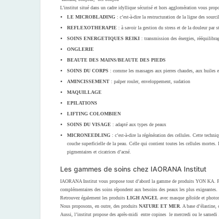
L’institut situé dans un cadre idyllique sécurisé et hors agglomération vous prop
LE MICROBLADING
: c’est-à-dire la restructuration de la ligne des sourc
REFLEXOTHERAPIE
: à savoir la gestion du stress et de la douleur par 
SOINS ENERGETIQUES REIKI
: transmission des énergies, rééquilibrag
ONGLERIE
BEAUTE DES MAINS/BEAUTE DES PIEDS
SOINS DU CORPS
: comme les massages aux pierres chaudes, aux huiles es
AMINCISSEMENT
: palper rouler, enveloppement, sudation
MAQUILLAGE
EPILATIONS
LIFTING COLOMBIEN
SOINS DU VISAGE
: adapté aux types de peaux
MICRONEEDLING
: c’est-à-dire la régénération des cellules. Cette techn
couche superficielle de la peau. Celle qui contient toutes les cellules mortes. 
pigmentaires et cicatrices d’acné.
Les gammes de soins chez IAORANA Institut
IAORANA Institut vous propose tout d’abord la gamme de produits YON KA. Produi
complémentaires des soins répondent aux besoins des peaux les plus exigeantes.
Retrouvez également les produits
LIGH ANGEL
avec masque géloïde et phot
Nous proposons, en outre, des produits
NATURE ET MER
. A base d’élastine,
Aussi, l’institut propose des après-midi entre copines le mercredi ou le samedi 