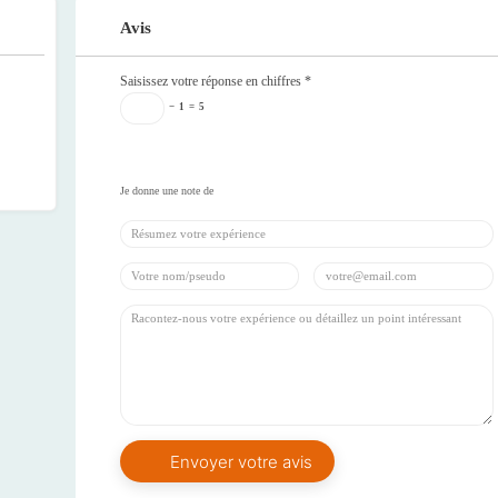
Avis
Saisissez votre réponse en chiffres
*
−
1
=
5