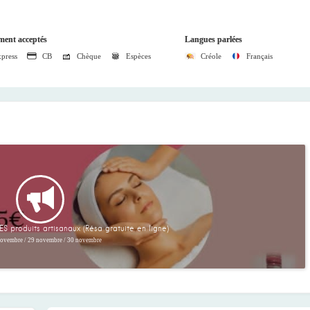
ment acceptés
Langues parlées
press
CB
Chèque
Espèces
Créole
Français
roduits artisanaux (Résa gratuite en ligne)
novembre
/
29 novembre
/
30 novembre