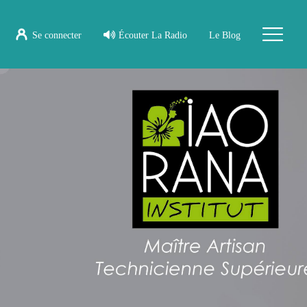
Se connecter
Écouter La Radio
Le Blog