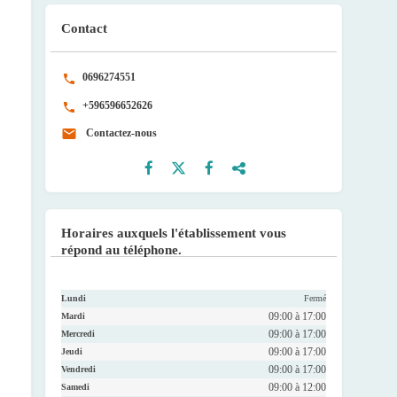
Contact
0696274551
+596596652626
Contactez-nous
Faceb
Twitte
Youtu
Instag
ook
r
be
ram
Horaires auxquels l'établissement vous
répond au téléphone.
Lundi
Fermé
09:00 à 17:00
Mardi
09:00 à 17:00
Mercredi
09:00 à 17:00
Jeudi
09:00 à 17:00
Vendredi
09:00 à 12:00
Samedi