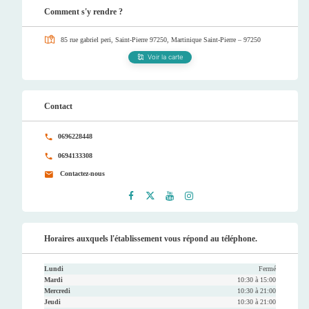
Comment s'y rendre ?
85 rue gabriel peri, Saint-Pierre 97250, Martinique
Saint-Pierre – 97250
Voir la carte
Contact
0696228448
0694133308
Contactez-nous
Faceb
Twitt
Youtu
Instag
ook
er
be
ram
Horaires auxquels l'établissement vous répond au téléphone.
Lundi
Fermé
Mardi
10:30 à 15:00
Mercredi
10:30 à 21:00
Jeudi
10:30 à 21:00