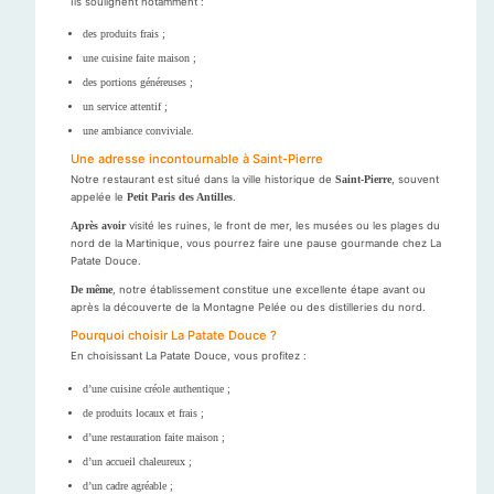
Ils soulignent notamment :
des produits frais ;
une cuisine faite maison ;
des portions généreuses ;
un service attentif ;
une ambiance conviviale.
Une adresse incontournable à Saint-Pierre
Notre restaurant est situé dans la ville historique de
Saint-Pierre
, souvent
appelée le
Petit Paris des Antilles
.
Après avoir
visité les ruines, le front de mer, les musées ou les plages du
nord de la Martinique, vous pourrez faire une pause gourmande chez La
Patate Douce.
De même
, notre établissement constitue une excellente étape avant ou
après la découverte de la Montagne Pelée ou des distilleries du nord.
Pourquoi choisir La Patate Douce ?
En choisissant La Patate Douce, vous profitez :
d’une cuisine créole authentique ;
de produits locaux et frais ;
d’une restauration faite maison ;
d’un accueil chaleureux ;
d’un cadre agréable ;