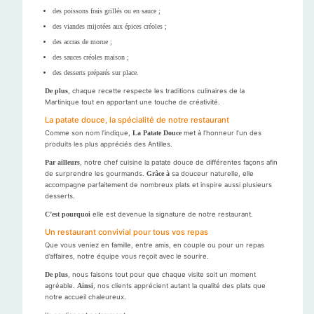
des poissons frais grillés ou en sauce ;
des viandes mijotées aux épices créoles ;
des accras de morue ;
des sauces créoles maison ;
des desserts préparés sur place.
De plus
, chaque recette respecte les traditions culinaires de la
Martinique tout en apportant une touche de créativité.
La patate douce, la spécialité de notre restaurant
Comme son nom l’indique,
La Patate Douce
met à l’honneur l’un des
produits les plus appréciés des Antilles.
Par ailleurs
, notre chef cuisine la patate douce de différentes façons afin
de surprendre les gourmands.
Grâce à
sa douceur naturelle, elle
accompagne parfaitement de nombreux plats et inspire aussi plusieurs
desserts.
C’est pourquoi
elle est devenue la signature de notre restaurant.
Un restaurant convivial pour tous vos repas
Que vous veniez en famille, entre amis, en couple ou pour un repas
d’affaires, notre équipe vous reçoit avec le sourire.
De plus
, nous faisons tout pour que chaque visite soit un moment
agréable.
Ainsi
, nos clients apprécient autant la qualité des plats que
notre accueil chaleureux.