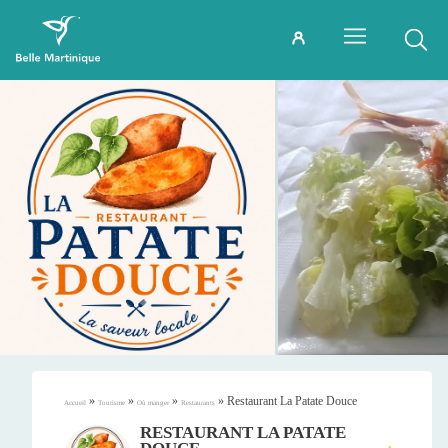
»
»
»
»
Restaurant La Patate Douce
Accueil
Tourisme
Où manger
Restaurants
RESTAURANT LA PATATE