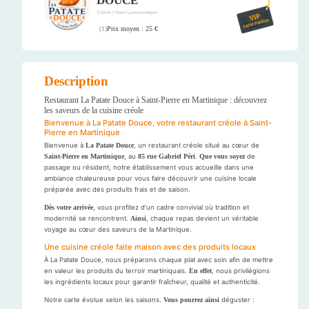
DOUCE
/
Créole
Semi-Gastronomique
Prix moyen : 25 €
(
1
)
Description
Restaurant La Patate Douce à Saint-Pierre en Martinique : découvrez
les saveurs de la cuisine créole
Bienvenue à La Patate Douce, votre restaurant créole à Saint-
Pierre en Martinique
Bienvenue à
La Patate Douce
, un restaurant créole situé au cœur de
Saint-Pierre en Martinique
, au
85 rue Gabriel Péri
.
Que vous soyez
de
passage ou résident, notre établissement vous accueille dans une
ambiance chaleureuse pour vous faire découvrir une cuisine locale
préparée avec des produits frais et de saison.
Dès votre arrivée
, vous profitez d’un cadre convivial où tradition et
modernité se rencontrent.
Ainsi
, chaque repas devient un véritable
voyage au cœur des saveurs de la Martinique.
Une cuisine créole faite maison avec des produits locaux
À La Patate Douce, nous préparons chaque plat avec soin afin de mettre
en valeur les produits du terroir martiniquais.
En effet
, nous privilégions
les ingrédients locaux pour garantir fraîcheur, qualité et authenticité.
Notre carte évolue selon les saisons.
Vous pourrez ainsi
déguster :