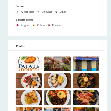
Services
À emporter
Déjeuner
Dîner
Langues parlées
Anglais
Créole
Français
Photos