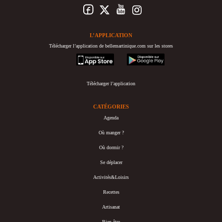
L’APPLICATION
Télécharger l’application de bellemartinique.com sur les stores
appstore
googleplay
Télécharger l’application
CATÉGORIES
Agenda
Où manger ?
Où dormir ?
Se déplacer
Activités&Loisirs
Recettes
Artisanat
Bien-être