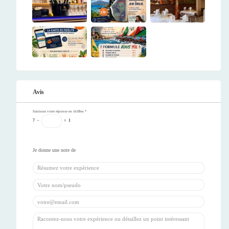
Avis
Saisissez votre réponse en chiffres
*
7
−
=
1