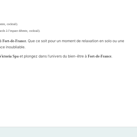
nte, cocktail).
ès à l’espace détente, cocktail).
à
. Que ce soit pour un moment de relaxation en solo ou une
Fort-de-France
ce inoubliable.
et plongez dans l’univers du bien-être à
.
 Victoria Spa
Fort-de-France