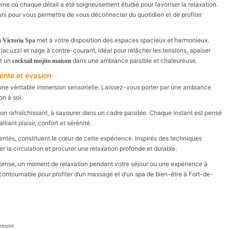
ne où chaque détail a été soigneusement étudié pour favoriser la relaxation.
uni pour vous permettre de vous déconnecter du quotidien et de profiter
met à votre disposition des espaces spacieux et harmonieux.
a Victoria Spa
acuzzi et nage à contre-courant, idéal pour relâcher les tensions, apaiser
nt un
dans une ambiance paisible et chaleureuse.
cocktail mojito maison
ente et évasion
ne véritable immersion sensorielle. Laissez-vous porter par une ambiance
on à soi.
n rafraîchissant, à savourer dans un cadre paisible. Chaque instant est pensé
iant plaisir, confort et sérénité.
entés, constituent le cœur de cette expérience. Inspirés des techniques
uler la circulation et procurer une relaxation profonde et durable.
ntense, un moment de relaxation pendant votre séjour ou une expérience à
ntournable pour profiter d’un massage et d’un spa de bien-être à Fort-de-
complet.