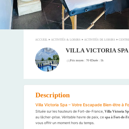
»
»
»
ACCUEIL
ACTIVITÉS & LOISIRS
ACTIVITÉS DE LOISIRS
CENTRE
VILLA VICTORIA SPA
Prix moyen : 70 €
Durée : 1h
(
1
)
Description
Villa Victoria Spa – Votre Escapade Bien-être à F
Située sur les hauteurs de Fort-de-France,
Villa Victoria S
au lâcher-prise. Véritable havre de paix, ce
spa à Fort-de-F
vous offrir un moment hors du temps.