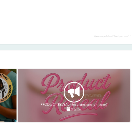
Qu'est-ce-que le label "Testé pour vous" ?
PRODUCT REVEAL (Résa gratuite en ligne)
05 juillet