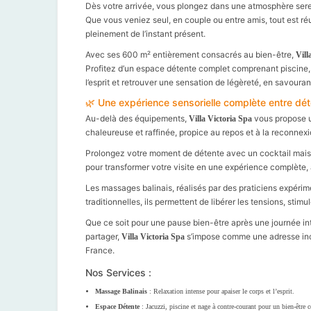
Dès votre arrivée, vous plongez dans une atmosphère serei
Que vous veniez seul, en couple ou entre amis, tout est ré
pleinement de l’instant présent.
Avec ses 600 m² entièrement consacrés au bien-être,
Vill
Profitez d’un espace détente complet comprenant piscine, j
l’esprit et retrouver une sensation de légèreté, en savoura
🌿 Une expérience sensorielle complète entre dét
Au-delà des équipements,
vous propose u
Villa Victoria Spa
chaleureuse et raffinée, propice au repos et à la reconnexi
Prolongez votre moment de détente avec un cocktail maiso
pour transformer votre visite en une expérience complète, all
Les massages balinais, réalisés par des praticiens expérim
traditionnelles, ils permettent de libérer les tensions, stim
Que ce soit pour une pause bien-être après une journée i
partager,
s’impose comme une adresse inco
Villa Victoria Spa
France.
Nos Services :
Massage Balinais
: Relaxation intense pour apaiser le corps et l’esprit.
Espace Détente
: Jacuzzi, piscine et nage à contre-courant pour un bien-être 