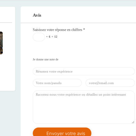
Avis
Saisissez votre réponse en chiffres
*
+
6
=
12