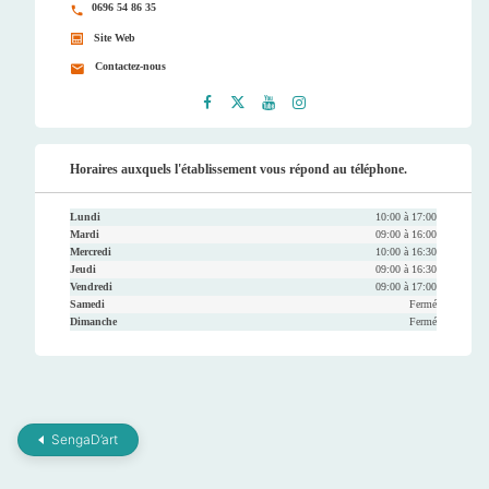
0696 54 86 35
Site Web
Contactez-nous
Faceb
Twitt
Youtu
Instag
ook
er
be
ram
Horaires auxquels l'établissement vous répond au téléphone.
Lundi
10:00 à 17:00
Mardi
09:00 à 16:00
Mercredi
10:00 à 16:30
Jeudi
09:00 à 16:30
Vendredi
09:00 à 17:00
Samedi
Fermé
Dimanche
Fermé
SengaD’art