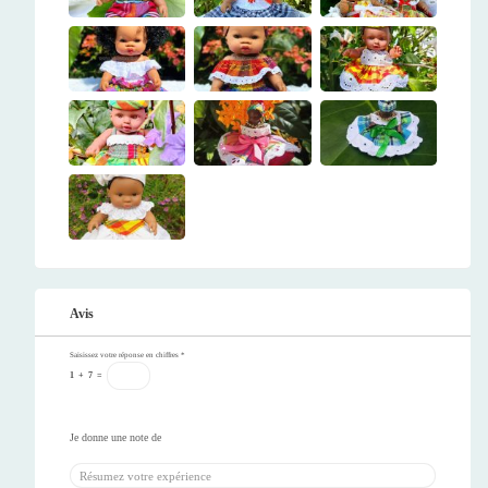
Avis
Saisissez votre réponse en chiffres
*
1
+
7
=