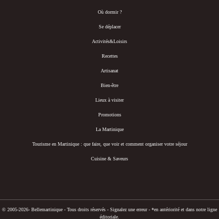
Où dormir ?
Se déplacer
Activités&Loisirs
Recettes
Artisanat
Bien-être
Lieux à visiter
Promotions
La Martinique
Tourisme en Martinique : que faire, que voir et comment organiser votre séjour
Cuisine & Saveurs
© 2005-2026- Bellemartinique - Tous droits réservés -
Signalez une erreur
-
*en antériorité et dans notre ligne
éditoriale.