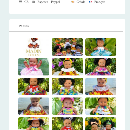
CB
Espèces
Paypal
Créole
Français
Photos