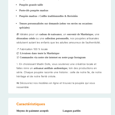
Poupées grande taille
Porte-clés poupées madras
Poupées madras : Coiffes traditionnelles & Revisitées
Tenues personnalisées sur demande (selon vos envies ou occasions
spéciales)
🎁 Idéales pour un
cadeau de naissance
, un
souvenir de Martinique
, une
décoration créole
ou une
collection personnelle
, nos poupées artisanales
séduisent autant les enfants que les adultes amoureux de l’authenticité.
📍 Fabrication 100 % locale
📦
Livraison dans toute la Martinique
🛒
Commandes via notre site internet ou notre page Instagram
✨ En choisissant Madin Dolls, vous soutenez une créatrice locale et
faites vivre un
artisanat antillais authentique
, loin des productions en
série. Chaque poupée raconte une histoire : celle de notre île, de notre
héritage et de notre fierté créole.
📲 Découvrez nos modèles en ligne et trouvez la poupée qui vous
ressemble
Caractéristiques
Moyens de paiement acceptés
Langues parlées