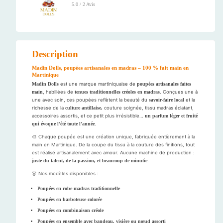
5.0 / 2 Avis
Description
Madin Dolls, poupées artisanales en madras – 100 % fait main en
Martinique
Madin Dolls
est une marque martiniquaise de
poupées artisanales faites
main
, habillées de
tenues traditionnelles créoles en madras
. Conçues une à
une avec soin, ces poupées reflètent la beauté du
savoir-faire local
et la
richesse de la
culture antillaise,
couture soignée, tissu madras éclatant,
accessoires assortis, et ce petit plus irrésistible…
un parfum léger et fruité
qui évoque l’été toute l’année
.
🎨 Chaque poupée est une création unique, fabriquée entièrement à la
main en Martinique. De la coupe du tissu à la couture des finitions, tout
est réalisé artisanalement avec amour. Aucune machine de production :
juste du talent, de la passion, et beaucoup de minutie
.
👗 Nos modèles disponibles :
Poupées en robe madras traditionnelle
Poupées en barboteuse colorée
Poupées en combinaison créole
Poupées en ensemble avec bandeau, visière ou nœud assorti