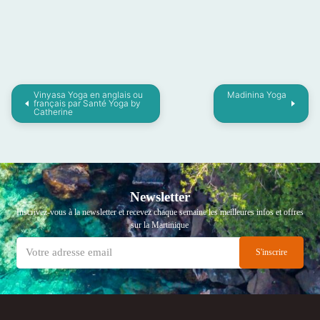
Vinyasa Yoga en anglais ou
Madinina Yoga
français par Santé Yoga by
Catherine
Newsletter
Inscrivez-vous à la newsletter et recevez chaque semaine les meilleures infos et offres
sur la Martinique