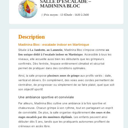
SALLE D’ESCALADE –
MADININA BLOC
Prix moyen : 13 €
Durée : 1h30 à 2h00
(
1
)
Description
Madinina Bloc : escalade indoor en Martinique
Située à
La Jambette, au Lamentin
, Madinina Bloc s’impose comme
un
lieu unique dédié à l’escalade indoor en Martinique
. Accessible à tous les
niveaux, elle accueille aussi bien les débutants que les grimpeurs
confirmés. Dès l’entrée, l’espace entièrement climatisé et sécurisé
permet de pratiquer dans des conditions optimales.
Ainsi, la salle propose
plusieurs zones de grimpe
aux profils variés : dalle,
vertical et dévers. En complément, des voies avec cordes permettent de
s’entraîner, de progresser ou simplement de se faire plaisir, quel que soit
son objectif sportif.
Une ambiance sportive et conviviale
Par ailleurs, Madinina Bloc cultive une ambiance à la fois sportive et
chaleureuse. Chacun grimpe à son rythme, tout en partageant un esprit
de convivialité. De plus, la salle organise régulièrement
des cours et des
stages encadrés par des moniteurs diplômés
. Les enfants peuvent ainsi
débuter dès 5 ans, tandis que les pratiquants autonomes profitent de
créneaux en accès libre.