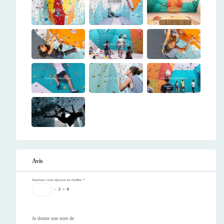
Avis
Saisissez votre réponse en chiffres
*
−
2
=
6