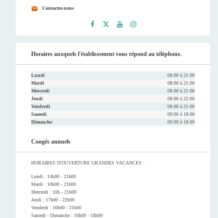
Contactez-nous
Faceb
Twitt
Youtu
Instag
ook
er
be
ram
Horaires auxquels l'établissement vous répond au téléphone.
Lundi
08:00 à 21:00
Mardi
08:00 à 21:00
Mercredi
08:00 à 21:00
Jeudi
08:00 à 22:00
Vendredi
08:00 à 21:00
Samedi
09:00 à 18:00
Dimanche
09:00 à 18:00
Congés annuels
HORAIRES D'OUVERTURE GRANDES VACANCES :
Lundi : 14h00 - 21h00
Mardi : 10h00 - 21h00
Mercredi : 10h - 21h00
Jeudi : 17h00 - 22h00
Vendredi : 10h00 - 21h00
Samedi - Dimanche : 10h00 - 18h00