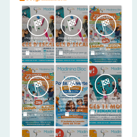
Stages d'escalade en
Stages d'escalade en
Nouveau ! Stages
salle : 3-5 ans et 6-17
salle - Dès 3 ans
d'escalade Ti Moun 3
ans (Résa gratuite en
(Résa gratuite en
- 6 ans (Résa gratuite
ligne)
ligne)
en ligne)
Du
29 juin
au
16 août
Du
06 avril
au
19 avril
Du
21 f�vrier
au
22 février
Nouveau ! Stages
Stages d'escalade en
Journée Portes
d'escalade Ti Moun 3
salle - Dès 6 ans
Ouverte : 7 février -
- 6 ans (Résa gratuite
(Résa gratuite en
Madinina Bloc (Résa
en ligne)
ligne)
gratuite en ligne)
27 décembre
/
28 décembre
/
Du
10 f�vrier
au
20 février
07 février
03 janvier
/
04 janvier