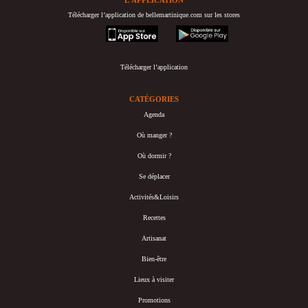
Télécharger l’application de bellemartinique.com sur les stores
appstore
googleplay
Télécharger l’application
CATÉGORIES
Agenda
Où manger ?
Où dormir ?
Se déplacer
Activités&Loisirs
Recettes
Artisanat
Bien-être
Lieux à visiter
Promotions