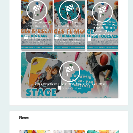
Stages d'escalade en
Nouveau ! Stages
Stages d'escalade
salle - Dès 6 ans
d'escalade Ti Moun 3
vacances de la
(Résa gratuite en
- 6 ans (Résa gratuite
Toussaint (Résa
ligne)
en ligne)
gratuite en ligne)
Du
22 d�cembre
au
02
25 octobre
/
26 octobre
/
01
Du
20 octobre
au
31 octobre
janvier
novembre
/
02 novembre
Stage d'escalade juillet et août (Résa gratuite en ligne)
Du
30 juin
au
15 août
Photos