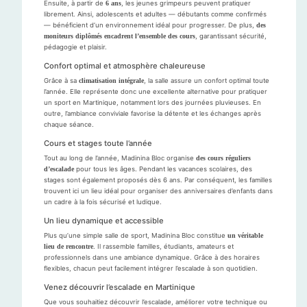
Ensuite, à partir de
6 ans
, les jeunes grimpeurs peuvent pratiquer
librement. Ainsi, adolescents et adultes — débutants comme confirmés
— bénéficient d’un environnement idéal pour progresser. De plus,
des
moniteurs diplômés encadrent l’ensemble des cours
, garantissant sécurité,
pédagogie et plaisir.
Confort optimal et atmosphère chaleureuse
Grâce à sa
climatisation intégrale
, la salle assure un confort optimal toute
l’année. Elle représente donc une excellente alternative pour pratiquer
un sport en Martinique, notamment lors des journées pluvieuses. En
outre, l’ambiance conviviale favorise la détente et les échanges après
chaque séance.
Cours et stages toute l’année
Tout au long de l’année, Madinina Bloc organise
des cours réguliers
d’escalade
pour tous les âges. Pendant les vacances scolaires, des
stages sont également proposés dès 6 ans. Par conséquent, les familles
trouvent ici un lieu idéal pour organiser des anniversaires d’enfants dans
un cadre à la fois sécurisé et ludique.
Un lieu dynamique et accessible
Plus qu’une simple salle de sport, Madinina Bloc constitue
un véritable
lieu de rencontre
. Il rassemble familles, étudiants, amateurs et
professionnels dans une ambiance dynamique. Grâce à des horaires
flexibles, chacun peut facilement intégrer l’escalade à son quotidien.
Venez découvrir l’escalade en Martinique
Que vous souhaitiez découvrir l’escalade, améliorer votre technique ou