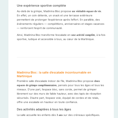
Une expérience sportive complète
Au-delà de la grimpe, Madinina Bloc propose
un véritable espace de vie
.
En effet, un coin détente, un snack et une terrasse extérieure
permettent de prolonger l’expérience après l’effort. En parallèle, des
événements réguliers — compétitions, anniversaires et stages vacances
— renforcent l’esprit de communauté.
Ainsi, Madinina Bloc transforme l’escalade en
une activité complète
, à la fois
sportive, ludique et accessible à tous, au cœur de la Martinique.
Madinina Bloc : la salle d’escalade incontournable en
Martinique
Première salle d’escalade indoor de l’île, Madinina Bloc propose
deux
espaces de grimpe complémentaires
, pensés pour tous les âges et tous les
niveaux. D’une part, l’espace bloc, sans corde, permet de grimper
librement sur des murs de faible hauteur, avec des tapis de réception
sécurisés. D’autre part, l’espace voie, équipé de cordes et de relais,
offre une escalade en hauteur en toute confiance.
Des activités adaptées à tous les âges
La salle accueille les enfants dès
3 ans
sur des créneaux spécifiques.