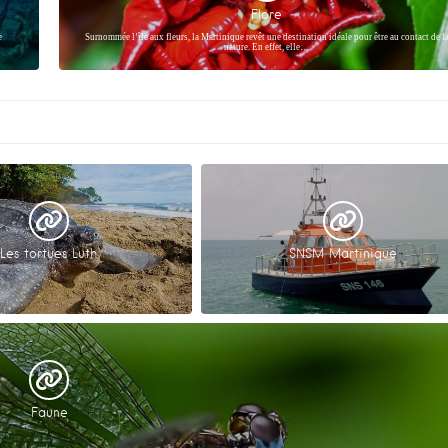
Flore
e
Surnommée l’île aux fleurs, la Martinique revêt une destination idéale pour être au contact de l
nature. En effet, elle…
Les tortues Luth
SNSM Martinique
Faune