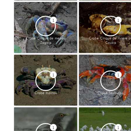
1
1
Crabe Cirique de mer ou
Crabe Cirique de rivière o
Zagaia
Coukia
1
1
Crabe mantou
Crabe Touloulou
1
1