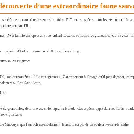
a découverte d’une extraordinaire faune sauv
 spécifique, surtout dans les zones humides. Différentes espèces animales vivent sur l’île aux
culièrement sur l’île.
s. De la famille des opossums, cet animal nocturne se nourrit de grenouilles et d’insectes, ma
st originaire d’Inde et mesure entre 30 cm et 1 m de long.
hauve-souris frugivore.
502, son surnom était « l’île aux iguanes ». Contrairement à l’image qu’il peut dégager, ce re
 également au Fort Saint-Louis.
laise.
é de grenouilles, dont une est endémique, la Hylode. Ces espèces apprécient les forêts humid
ements puissants.
e Mabouya que l’on voit essentiellement la nuit, il est plutôt de couleur ivoire très claire.