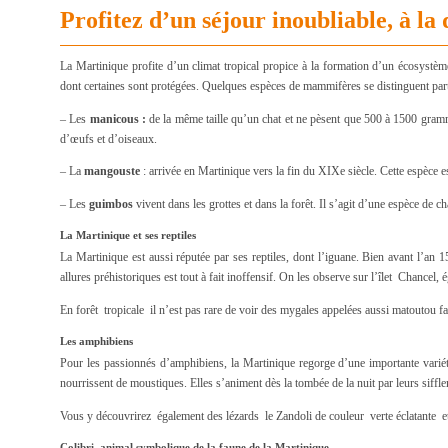
Profitez d’un séjour inoubliable, à l
La Martinique profite d’un climat tropical propice à la formation d’un écosystème
dont certaines sont protégées. Quelques espèces de mammifères se distinguent parti
– Les
manicous :
de la même taille qu’un chat et ne pèsent que 500 à 1500 gramme
d’œufs et d’oiseaux.
– La
mangouste
: arrivée en Martinique vers la fin du XIXe siècle. Cette espèce e
– Les
guimbos
vivent dans les grottes et dans la forêt. Il s’agit d’une espèce de c
La Martinique et ses reptiles
La Martinique est aussi réputée par ses reptiles, dont l’iguane. Bien avant l’an 1
allures préhistoriques est tout à fait inoffensif. On les observe sur l’îlet Chancel,
En forêt tropicale il n’est pas rare de voir des mygales appelées aussi matoutou fa
Les amphibiens
Pour les passionnés d’amphibiens, la Martinique regorge d’une importante variét
nourrissent de moustiques. Elles s’animent dès la tombée de la nuit par leurs siffl
Vous y découvrirez également des lézards le Zandoli de couleur verte éclatante et l
Colibri, animal symbolique de la faune de la Martinique