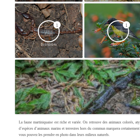
1
1
Scorpions
Sucrier
Z
La faune martiniquaise est riche et variée. On retrouve des animaux colorés, at
d’espèces d’animaux marins et terrestres hors du commun marquera certainement v
vous pouvez les prendre en photo dans leurs milieux naturels.