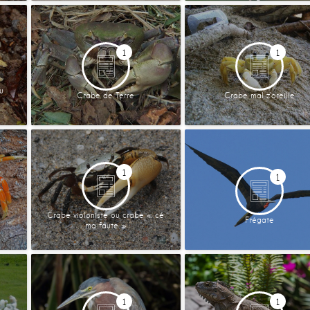
1
1
u
Crabe de Terre
Crabe mal z’oreille
1
1
Crabe violoniste ou crabe « cé
Frégate
ma faute »
1
1