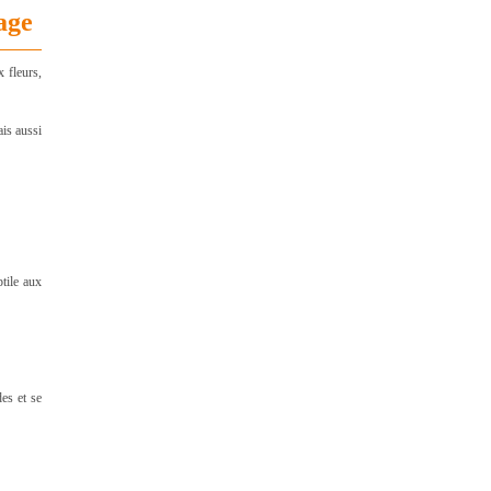
age
 fleurs,
is aussi
ptile aux
es et se