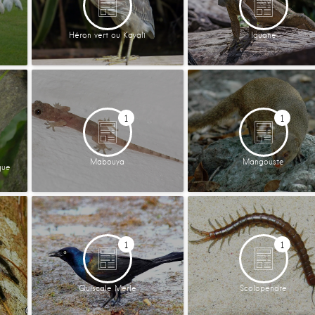
Héron vert ou Kayali
Iguane
1
1
Mabouya
Mangouste
que
1
1
Quiscale Merle
Scolopendre