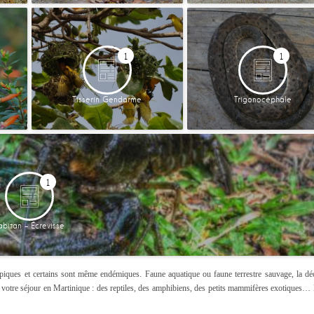
1
1
Tisserin Gendarme
Trigonocéphale
1
abitan – Écrevisse
ypiques et certains sont même endémiques. Faune aquatique ou faune terrestre sauvage, la dé
otre séjour en Martinique : des reptiles, des amphibiens, des petits mammifères exotiques… 