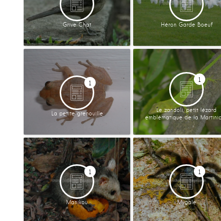
Grive Chat
Héron Garde Boeuf
1
1
Le zandoli, petit lézard
La petite grenouille
emblématique de la Martini
1
1
Manikou
Mygale