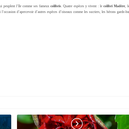
qui peuplent l’île comme ses fameux
colibris
. Quatre espèces y vivent : le
colibri Madère
, 
i l’occasion d’apercevoir d’autres espèces d’oiseaux comme les sucriers, les hérons garde-bœ