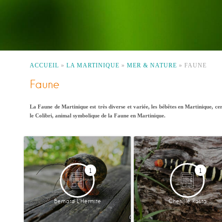
ACCUEIL
»
LA MARTINIQUE
»
MER & NATURE
»
FAUNE
Faune
La Faune de Martinique est très diverse et variée, les bébêtes en Martinique, ce
le Colibri, animal symbolique de la Faune en Martinique.
1
1
Bernard L’Hermite
Chenille Rasta