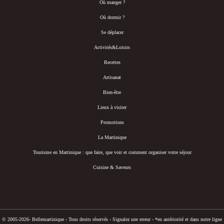
Où manger ?
Où dormir ?
Se déplacer
Activités&Loisirs
Recettes
Artisanat
Bien-être
Lieux à visiter
Promotions
La Martinique
Tourisme en Martinique : que faire, que voir et comment organiser votre séjour
Cuisine & Saveurs
© 2005-2026- Bellemartinique - Tous droits réservés -
Signalez une erreur
-
*en antériorité et dans notre ligne