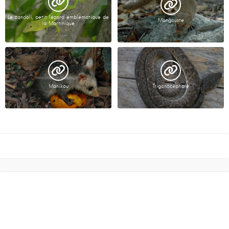
Le zandoli, petit lézard emblématique de
Mangouste
la Martinique
Manikou
Trigonocéphale