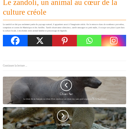
Le zandoli, un animal au cœur de la
culture créole
Le zandoli ne fait pas seulement partie du paysage naturel, il appartient aussi à l’imaginaire créole. On le retrouve dans de nombreux proverbes,
comptines et contes de Martinique et des Antilles. Tantôt observateur silencieux, tantôt messager ou petit malin, il occupe une place à part dans
la culture locale, à mi-chemin entre animal familier et personnage de légende.
Continuer la lecture ...
Chien fer
Le chien fer en français ou chien fè en créole est un chien nu, sans poil originaire de la Martinique.…
Mangouste