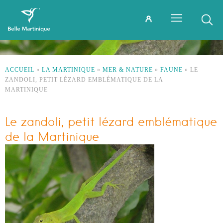
ACCUEIL
»
LA MARTINIQUE
»
MER & NATURE
»
FAUNE
»
LE
ZANDOLI, PETIT LÉZARD EMBLÉMATIQUE DE LA
MARTINIQUE
Le zandoli, petit lézard emblématique
de la Martinique