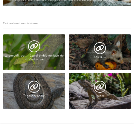
La mangouste est un des mammifères de l'ordre des Carnivores, sosies du furet. Elles ont une face et un corps allongés,…
Ceci peut aussi vous intéresser ...
Le zandoli, petit lézard emblématique de
Manikou
la Martinique
Trigonocéphale
Iguane