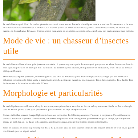
Le zandoli est un petit lézard de couleur généralement verte à brune, connu des seuls scientifiques sous le nom d’Anolis marmoratus et de tous
les Antillais sous le nom créole de « zandoli ». On le croise partout en Martinique : dans les jardins, sur les troncs d’arbres, les façades des
maisons ou les rambardes de balcon. C’est un discret compagnon du quotidien, souvent perché, qui observe son environnement avec curiosité.
Mode de vie : un chasseur d’insectes
utile
Le zandoli est un lézard diurne, principalement arboricole : il passe une grande partie de son temps à grimper sur les arbres, les murs ou les toits.
N’en ayez pas peur et ne les faites pas fuir : ils chassent de nombreux petits insectes, et en particulier les moustiques, ce qui en fait de précieux
alliés pour l’homme.
De nombreuses espèces possèdent, comme les geckos, des setæ, de minuscules poils microscopiques sous les doigts qui leur offrent une
adhérence exceptionnelle. Grâce à cela, le zandoli est un très bon grimpeur, capable de se déplacer sur des surfaces verticales, de se faufiler dans
les interstices et de bondir d’une branche à l’autre.
Morphologie et particularités
Le zandoli présente une silhouette allongée, avec une queue qui représente au moins un tiers de sa longueur totale. Sa tête est fine et allongée,
avec un museau pointu et des yeux proéminents qui lui donnent un large champ de vision.
Certains individus peuvent changer légèrement de couleur en fonction de différents paramètres : l’humeur, la température, l’ensoleillement ou
encore la période de la journée. Chez les mâles, on remarque la présence d’un fanon gulaire, généralement rouge ou orangé, qu’ils déploient
comme un petit drapeau. Ce fanon sert à impressionner les autres mâles, marquer leur territoire et séduire les femelles.
Selon les espèces, les zandolis peuvent peser de 3 à 30 g. Ils sont aussi de bons sauteurs : leurs bonds peuvent atteindre 30 à 60 cm, ce qui est
considérable pour un si petit animal.