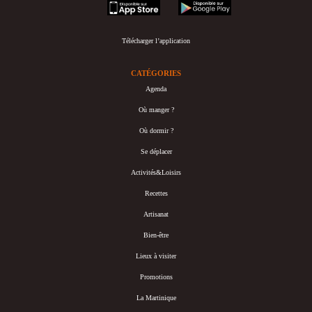
appstore
googleplay
Télécharger l’application
CATÉGORIES
Agenda
Où manger ?
Où dormir ?
Se déplacer
Activités&Loisirs
Recettes
Artisanat
Bien-être
Lieux à visiter
Promotions
La Martinique