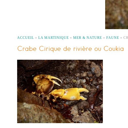
ACCUEIL
»
LA MARTINIQUE
»
MER & NATURE
»
FAUNE
»
CR
Crabe Cirique de rivière ou Coukia