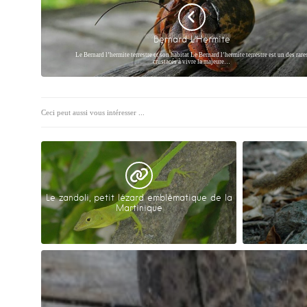
Bernard L’Hermite
Le Bernard l’hermite terrestre et son habitat Le Bernard l’hermite terrestre est un des rare
crustacés à vivre la majeure…
Ceci peut aussi vous intéresser ...
Le zandoli, petit lézard emblématique de la
Martinique