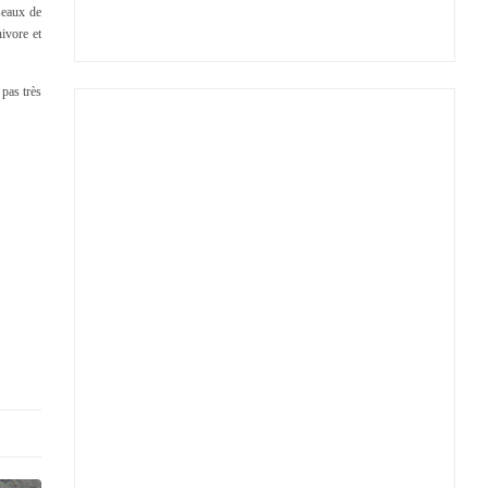
seaux de
ivore et
 pas très