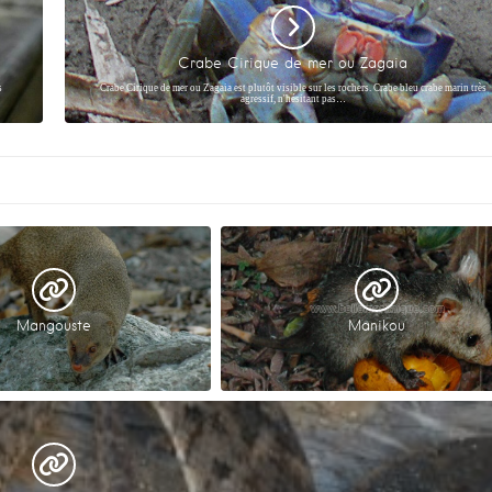
Crabe Cirique de mer ou Zagaia
s
Crabe Cirique de mer ou Zagaia est plutôt visible sur les rochers. Crabe bleu crabe marin très
agressif, n'hésitant pas…
Mangouste
Manikou