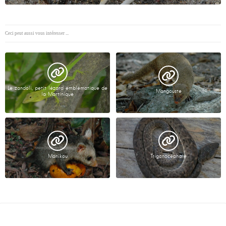
Ceci peut aussi vous intéresser ...
Le zandoli, petit lézard emblématique de
Mangouste
la Martinique
Manikou
Trigonocéphale