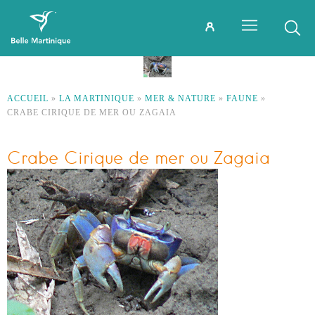
ACCUEIL
»
LA MARTINIQUE
»
MER & NATURE
»
FAUNE
»
CRABE CIRIQUE DE MER OU ZAGAIA
Crabe Cirique de mer ou Zagaia