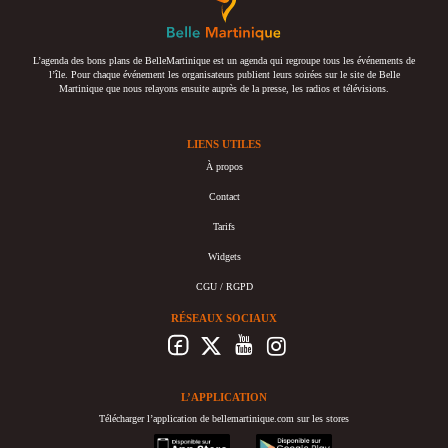
L’agenda des bons plans de BelleMartinique est un agenda qui regroupe tous les événements de
l’île. Pour chaque événement les organisateurs publient leurs soirées sur le site de Belle
Martinique que nous relayons ensuite auprès de la presse, les radios et télévisions.
LIENS UTILES
À propos
Contact
Tarifs
Widgets
CGU / RGPD
RÉSEAUX SOCIAUX
L’APPLICATION
Télécharger l’application de bellemartinique.com sur les stores
appstore
googleplay