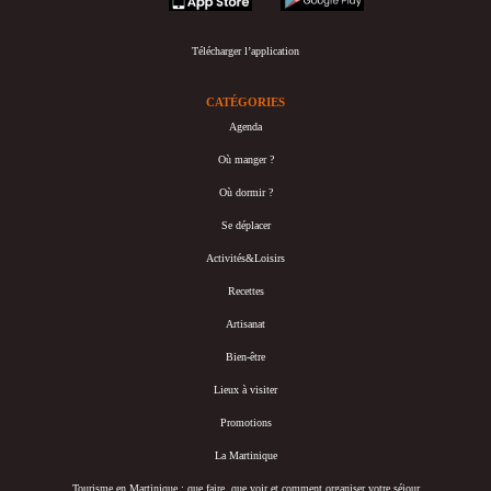
Télécharger l’application
CATÉGORIES
Agenda
Où manger ?
Où dormir ?
Se déplacer
Activités&Loisirs
Recettes
Artisanat
Bien-être
Lieux à visiter
Promotions
La Martinique
Tourisme en Martinique : que faire, que voir et comment organiser votre séjour