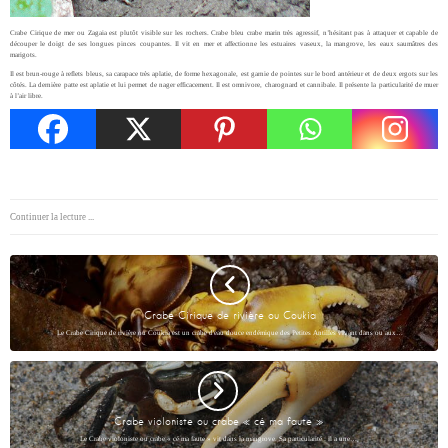
Crabe Cirique de mer ou Zagaia est plutôt visible sur les rochers. Crabe bleu crabe marin très agressif, n’hésitant pas à attaquer et capable de
découper le doigt de ses longues pinces coupantes. Il vit en mer et affectionne les estuaires vaseux, la mangrove, les eaux saumâtres des
marigots.
Il est brun-rouge à reflets bleus, sa carapace très aplatie, de forme hexagonale, est garnie de pointes sur le bord antérieur et de deux ergots sur les
côtés. La dernière patte est aplatie et lui permet de nager efficacement. Il est omnivore, charognard et cannibale. Il présente la particularité de muer
à l’air libre.
Continuer la lecture ...
Crabe Cirique de rivière ou Coukia
Le Crabe Cirique de rivière ou Coukia est un crabe d'eau douce endémique des Petites Antilles vivant dans ou aux…
Crabe violoniste ou crabe « cé ma faute »
Le Crabe violoniste ou crabe « cé ma faute » vit dans la mangrove. Sa particularité : il a une…