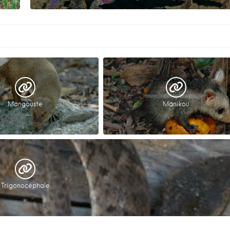
Mangouste
Manikou
Trigonocéphale