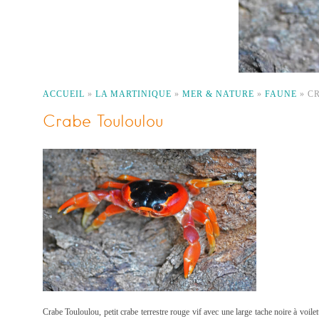
ACCUEIL
»
LA MARTINIQUE
»
MER & NATURE
»
FAUNE
»
C
Crabe Touloulou
Crabe Touloulou, petit crabe terrestre rouge vif avec une large tache noire à voilett