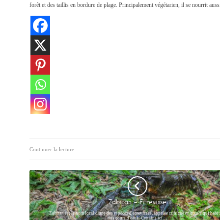
forêt et des taillis en bordure de plage. Principalement végétarien, il se nourrit aussi
Continuer la lecture ...
Zabitan – Écrevisse
Zabitan est le nom local d'une des espèces d'écrevisses, appelée cribiche en créole qui habi
nos cours d'eaux. Certains ici…