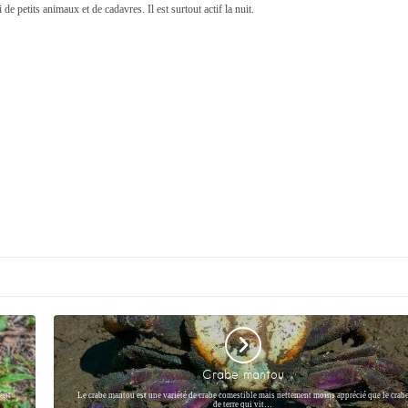
 de petits animaux et de cadavres. Il est surtout actif la nuit.
Crabe mantou
tent
Le crabe mantou est une variété de crabe comestible mais nettement moins apprécié que le crab
de terre qui vit…