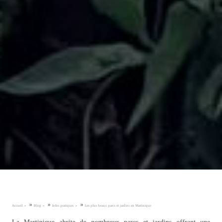
»
»
»
Accueil
Blog
Infos pratiques
Les plus beaux parcs et jardins en Martinique