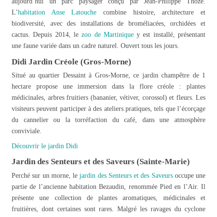
aujourd’hui un parc paysager conçu par Jean-Philippe Thoze.
L’
habitation Anse Latouche
combine histoire, architecture et
biodiversité, avec des installations de broméliacées, orchidées et
cactus. Depuis 2014, le
zoo de Martinique
y est installé, présentant
une faune variée dans un cadre naturel. Ouvert tous les jours.
Didi Jardin Créole (Gros-Morne)
Situé au quartier Dessaint à Gros-Morne, ce jardin champêtre de 1
hectare propose une immersion dans la flore créole : plantes
médicinales, arbres fruitiers (bananier, vétiver, corossol) et fleurs. Les
visiteurs peuvent participer à des ateliers pratiques, tels que l’écorçage
du cannelier ou la torréfaction du café, dans une atmosphère
conviviale.
Découvrir le jardin Didi
Jardin des Senteurs et des Saveurs (Sainte-Marie)
Perché sur un morne, le
jardin des Senteurs et des Saveurs
occupe une
partie de l’ancienne habitation Bezaudin, renommée Pied en l’Air. Il
présente une collection de plantes aromatiques, médicinales et
fruitières, dont certaines sont rares. Malgré les ravages du cyclone