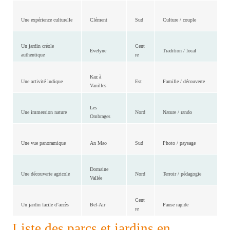
Une expérience culturelle
Clément
Sud
Culture / couple
Un jardin créole
Cent
Evelyne
Tradition / local
authentique
re
Kaz à
Une activité ludique
Est
Famille / découverte
Vanilles
Les
Une immersion nature
Nord
Nature / rando
Ombrages
Une vue panoramique
An Mao
Sud
Photo / paysage
Domaine
Une découverte agricole
Nord
Terroir / pédagogie
Vallée
Cent
Un jardin facile d’accès
Bel-Air
Pause rapide
re
Liste des parcs et jardins en