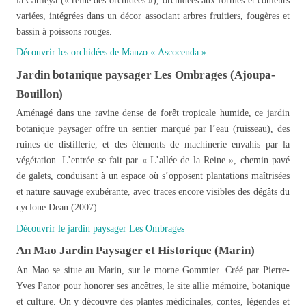
la Cattleya (« reine des orchidées »), orchidées aux formes et couleurs
variées, intégrées dans un décor associant arbres fruitiers, fougères et
bassin à poissons rouges.
Découvrir les orchidées de Manzo « Ascocenda »
Jardin botanique paysager Les Ombrages (Ajoupa-
Bouillon)
Aménagé dans une ravine dense de forêt tropicale humide, ce jardin
botanique paysager offre un sentier marqué par l’eau (ruisseau), des
ruines de distillerie, et des éléments de machinerie envahis par la
végétation.
L’entrée se fait par « L’allée de la Reine », chemin pavé
de galets, conduisant à un espace où s’opposent plantations maîtrisées
et nature sauvage exubérante, avec traces encore visibles des dégâts du
cyclone Dean (2007).
Découvrir le jardin paysager Les Ombrages
An Mao Jardin Paysager et Historique (Marin)
An Mao se situe au Marin, sur le morne Gommier. Créé par Pierre-
Yves Panor pour honorer ses ancêtres, le site allie mémoire, botanique
et culture. On y découvre des plantes médicinales, contes, légendes et