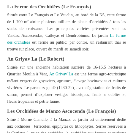
La Ferme des Orchidées (Le François)
Située entre Le François et Le Vauclin, au bord de la N6, cette ferme
de 1 700 m² abrite plusieurs milliers de plants d’orchidées à tous les
stades de croissance. Les principales variétés présentées sont les
Vandas, Ascoscendas, Catleyas et Dendrobiums. Le jardin
La ferme
des orchidées
est fermé au public; par contre, un restaurant thaï se
trouve sur place, ouvert du mardi au samedi soir.
An Griyav La (Le Robert)
Située sur une ancienne habitation sucrière de 16-16,5 hectares à
Quartier Moulin à Vent,
An Griyav’La
est une ferme agro-touristique
mêlant vergers de goyaviers, agrumes, élevage bovin/ovins et cultures
vivrières. Le parcours guidé (1h30-2h), avec dégustation de fruits de
saison, permet d’explorer vestiges historiques, fruits « oubliés »,
fleurs tropicales et petite faune.
Les Orchidées de Manzo Ascocenda (Le François)
Situé à Morne Gamelle, à la Manzo, ce jardin est entièrement dédié
aux orchidées : terricoles, épiphytes ou lithophytes. Serres réservées à