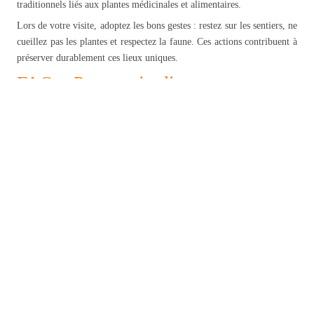
traditionnels liés aux plantes médicinales et alimentaires.
Lors de votre visite, adoptez les bons gestes : restez sur les sentiers, ne
cueillez pas les plantes et respectez la faune. Ces actions contribuent à
préserver durablement ces lieux uniques.
FAQ – Parcs et jardins en
Martinique
Quel est le plus beau jardin en Martinique ?
Le jardin de Balata est le plus connu pour sa diversité botanique et ses
ponts suspendus. D’autres sites comme l’Habitation Clément ou An
Mao offrent également des expériences remarquables.
Quel jardin visiter en Martinique avec des enfants ?
Kaz à Vanilles, le jardin de Balata ou Didi Jardin Créole sont
particulièrement adaptés aux familles grâce à leurs visites ludiques et
pédagogiques.
Quelle est la meilleure période pour visiter les jardins en
Martinique ?