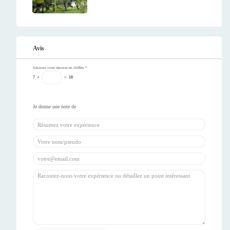
Avis
Saisissez votre réponse en chiffres
*
7
+
=
10