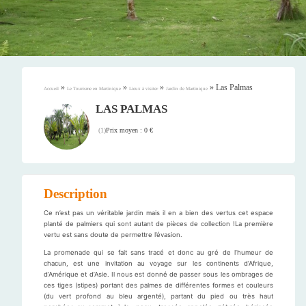
»
»
»
»
Las Palmas
Accueil
Le Tourisme en Martinique
Lieux à visiter
Jardin de Martinique
LAS PALMAS
Prix moyen : 0 €
(
1
)
Description
Ce n’est pas un véritable jardin mais il en a bien des vertus cet espace
planté de palmiers qui sont autant de pièces de collection !La première
vertu est sans doute de permettre l’évasion.
La promenade qui se fait sans tracé et donc au gré de l’humeur de
chacun, est une invitation au voyage sur les continents d’Afrique,
d’Amérique et d’Asie. Il nous est donné de passer sous les ombrages de
ces tiges (stipes) portant des palmes de différentes formes et couleurs
(du vert profond au bleu argenté), partant du pied ou très haut