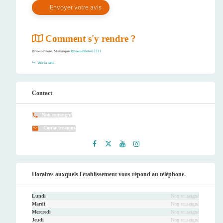
Comment s'y rendre ?
Rivière-Pilote, Martinique
Rivière-Pilote-97211
Voir la carte
Contact
Non renseigné
Contactez-nous
Faceb
Twitt
Youtu
Instag
ook
er
be
ram
Horaires auxquels l'établissement vous répond au téléphone.
Lundi
Non renseigné
Mardi
Non renseigné
Mercredi
Non renseigné
Jeudi
Non renseigné