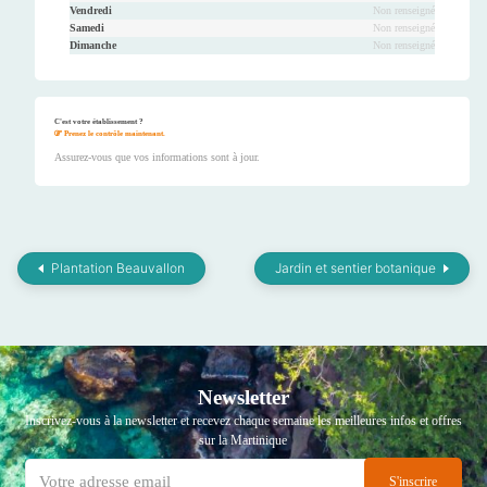
Vendredi
Non renseigné
Samedi
Non renseigné
Dimanche
Non renseigné
C'est votre établissement ?
Prenez le contrôle maintenant.
Assurez-vous que vos informations sont à jour.
Plantation Beauvallon
Jardin et sentier botanique
Newsletter
Inscrivez-vous à la newsletter et recevez chaque semaine les meilleures infos et offres
sur la Martinique