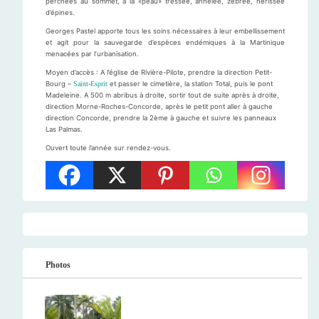
perchées au sommet, à la «peau» tressée, annelée, zébrée, hérissée
d’épines.
Georges Pastel apporte tous les soins nécessaires à leur embellissement
et agit pour la sauvegarde d’espèces endémiques à la Martinique
menacées par l’urbanisation.
Moyen d’accès : A l’église de Rivière-Pilote, prendre la direction Petit-
Bourg –
Saint-Esprit
et passer le cimetière, la station Total, puis le pont
Madeleine. A 500 m abribus à droite, sortir tout de suite après à droite,
direction Morne-Roches-Concorde, après le petit pont aller à gauche
direction Concorde, prendre la 2ème à gauche et suivre les panneaux
Las Palmas.
Ouvert toute l’année sur rendez-vous.
Photos