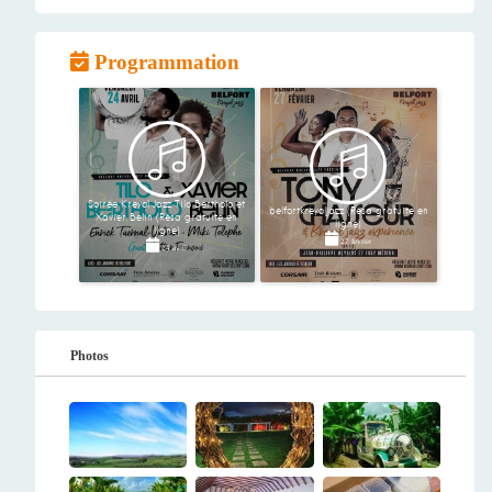
Programmation
Soirée Kreyol Jazz Tilo Bertholo et
belfortkreyoljazz (Résa gratuite en
Xavier Belin (Résa gratuite en
ligne)
ligne)
27 février
24 avril
Photos