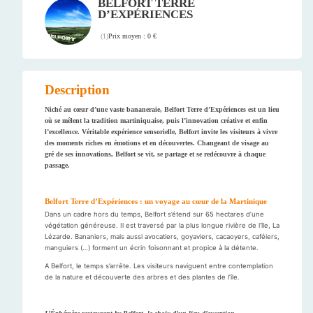
BELFORT TERRE
D’EXPÉRIENCES
Prix moyen : 0 €
(
1
)
Description
Niché au cœur d’une vaste bananeraie, Belfort Terre d’Expériences est un lieu
où se mêlent la tradition martiniquaise, puis l’innovation créative et enfin
l’excellence. Véritable expérience sensorielle, Belfort invite les visiteurs à vivre
des moments riches en émotions et en découvertes. Changeant de visage au
gré de ses innovations, Belfort se vit, se partage et se redécouvre à chaque
passage.
Belfort Terre d’Expériences : un voyage au cœur de la Martinique
Dans un cadre hors du temps, Belfort s’étend sur 65 hectares d’une
végétation généreuse. Il est traversé par la plus longue rivière de l’île, La
Lézarde. Bananiers, mais aussi avocatiers, goyaviers, cacaoyers, caféiers,
manguiers (…) forment un écrin foisonnant et propice à la détente.
A Belfort, le temps s’arrête. Les visiteurs naviguent entre contemplation
de la nature et découverte des arbres et des plantes de l’île.