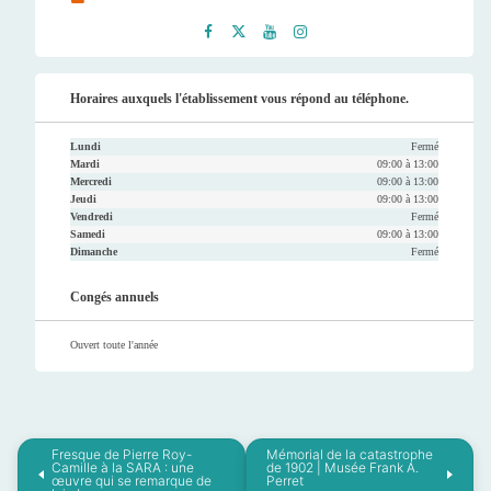
Faceb
Twitt
Youtu
Instag
ook
er
be
ram
Horaires auxquels l'établissement vous répond au téléphone.
Lundi
Fermé
Mardi
09:00 à 13:00
Mercredi
09:00 à 13:00
Jeudi
09:00 à 13:00
Vendredi
Fermé
Samedi
09:00 à 13:00
Dimanche
Fermé
Congés annuels
Ouvert toute l'année
Fresque de Pierre Roy-
Mémorial de la catastrophe
Camille à la SARA : une
de 1902 | Musée Frank A.
œuvre qui se remarque de
Perret