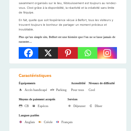
savamment organisés sur le lieu, l’éblouissement est toujours au rendez-
vous. C’est grâce à la disponibilité, la réactivité et la créativité sans limite
de l’équipe.
En fait, quelle que soit l’expérience vécue à Belfort, tous les visiteurs y
trouvent toujours le bonheur de partager un moment précieux et
inoubliable.
Plus qu’un simple site, Belfort est une histoire que l’on ne se lasse jamais de
raconter…
Caractéristiques
Équipements
Accessiblité
Niveaux de difficulté
Accès handicapé
Parking
Pour tous
Cool
Moyens de paiement acceptés
Services
CB
Espèces
Déjeuner
Dîner
Langues parlées
Anglais
Créole
Français