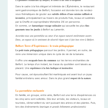
L’Éphémère restaurant by Belfort, le choix d’un lieu d’exception
Dans le cadre à la fois élégant et intimiste de L’
É
phémère, le restaurant
semi gastronomique de Belfort, l’occasion est donnée lors de rendez-
vous thématiques de gouter aux
subtils délices d’une cuisine raffinée et
inventive
, principalement au travers de produits frais, locaux et sublimés
par la Cheffe et copropriétaire Micheline ZIE en personne.
En somme, un
fantastique voyage culinaire
qui accueille les plus
fins
gourmets tous les jeudis
à Belfort au Lamentin.
Accordez-vous une parenthèse au cœur d’un espace naturel entièrement ouvert.
Donc, un espace où le sentiment de sécurité règne tant il fait bon vivre à Belfort.
Belfort Terre d’Expériences : le train pédagogique
Le petit train pédagogique
parcourt les jardins. Il permet, en outre, de
vivre une immersion unique dans le cycle de vie de la banane.
Il offre une
escapade hors du commun
sur les terres enchantées de
Belfort. Le temps d’un instant, les tracas du quotidien sont laissés au
placard. Une
expérience à la fois ludique et instructive
.
Pour cause, cet époustouflant îlot martiniquais est avant tout un joyau
familial entretenu avec amour. Dans le plus grand
respect de la nature
.
La parenthèse enchantée
En famille, en groupe, entre amis, Belfort est une terre d’expériences où
les cinq sens sont sollicités. Dès leur arrivée, les visiteurs, locaux et
touristes, s’émerveillent du vert puissant des arbres et des plantes. Puis,
lors des événements (
mariages et grands événements professionnels)