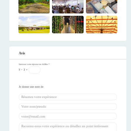
Avis
Saisissez votre réponse en chiffres
*
5
−
2
=