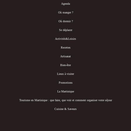
Agenda
Où manger ?
Où dormir ?
Se déplacer
Activités&Loisirs
Recettes
Artisanat
Bien-être
Lieux à visiter
Promotions
La Martinique
Tourisme en Martinique : que faire, que voir et comment organiser votre séjour
Cuisine & Saveurs