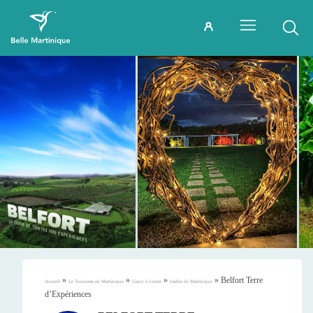
»
»
»
»
Belfort Terre
Accueil
Le Tourisme en Martinique
Lieux à visiter
Jardin de Martinique
d’Expériences