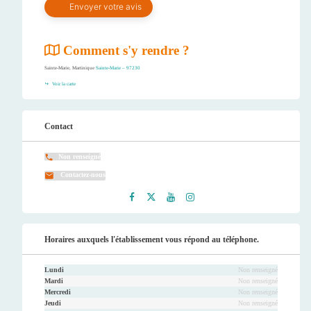
Comment s'y rendre ?
Sainte-Marie, Martinique
Sainte-Marie – 97230
Voir la carte
Contact
Non renseigné
Contactez-nous
Faceb
Twitt
Youtu
Instag
ook
er
be
ram
Horaires auxquels l'établissement vous répond au téléphone.
Lundi
Non renseigné
Mardi
Non renseigné
Mercredi
Non renseigné
Jeudi
Non renseigné