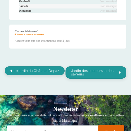
Vendredi
Non renseigné
Samedi
Non renseigné
Dimanche
Non renseigné
C'est votre établissement ?
Prenez le contrôle maintenant.
Assurez-vous que vos informations sont à jour.
Le jardin du Château Depaz
Jardin des senteurs et des
saveurs
Newsletter
Inscrivez-vous à la newsletter et recevez chaque semaine les meilleures infos et offres
sur la Martinique