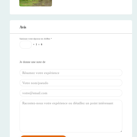
Avis
Saisissez votre réponse en chiffres
*
+
1
=
6