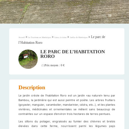
»
»
»
»
Le parc de
Accueil
Le Tourisme en Martinique
Lieux à visiter
Jardin de Martinique
l’Habitation Roro
LE PARC DE L’HABITATION
RORO
Prix moyen : 0 €
(
1
)
Description
Le jardin créole de l’habitation Roro est un jardin «au naturel» tenu par
Bambou, la jardinière qui est aussi peintre et poète. Les arbres fruitiers
(goyavier, manguier, carambolier, mandarinier, cédra, etc..), et les plantes
vivrières, médicinales et ornementales se mêlent sans beaucoup de
contraintes sur un espace d’environ trois hectares de terres pentues.
Les sillons du potager, engraissés au fumier des chèvres et brebis
élevées dans cette ferme, nourrissent parmi les légumes pays