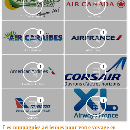
Air Antilles express
Air Canada
1
1
Air Caraïbes
Air France
1
1
American Airlines
Corsair
1
1
CUBANA
XL Airways France
Les compagnies aériennes pour votre voyage en