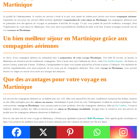
Martinique
La qualité de l’embarquement, le confort, les services à bord et le prix sont autant de critères pour choisir une bonne
compagnie aérienne
.
Cependant, de nos jours, les services offerts incluent également l’
organisation de votre séjour en Martinique
. Les compagnies aériennes sont
en partenariat avec des agences de voyages et prestataires d’activités de voyage. Ce qui vous permet de jouir de nombreux avantages, dont
l’organisation de votre séjour en Martinique. Vous avez ainsi la possibilité de bénéficier de tarifs et de bien d’autres avantages exclusifs lors de
vos
vacances en Martinique
.
Un bien meilleur séjour en Martinique grâce aux
compagnies aériennes
Le choix d’une compagnie aérienne est primordial dans la
préparation de votre voyage Martinique
. Une belle île ouverte au monde, la
Martinique est desservie par de nombreuses compagnies. Vous n’aurez ainsi que l’embarras du choix, entre l’
Air Antilles Express
, Air France ou
encore Cubana, parmi tant d’autres. D’ailleurs, l’enregistrement en ligne vous permet aujourd’hui d’éviter la queue à l’aéroport. Une multitude de
services supplémentaires sont aussi proposés de nos jours par les compagnies aériennes. Pour votre
voyage en Martinique
, vous pourrez
choisir vos sièges ou encore avoir accès aux lounges des aéroports.
Que des avantages pour votre voyage en
Martinique
Les services des compagnies aériennes ne se limitent plus aux vols. Elles sont aujourd’hui des plus nombreuses à proposer des forfaits vacances
ou des offres packagées pour des
séjours sur mesure
. Généralement le pack inclut les vols, l’hébergement et même les circuits touristiques. Pour
votre prochain
voyage en Martinique
, vous pourrez partir en toute quiétude. Avec des compagnies aériennes, telles qu’
Air Caraïbes
, Corsair et
American Airlines, profitez des offres exclusives pour un
séjour en Martinique inoubliable
. Voyagez dans le confort et avec des services de
qualité avec les compagnies aériennes desservant la Madinina !
Pour ne rien rater lors de votre voyage en Martinique, n’hésitez pas également à parcourir
Belle Martinique
. Votre agenda guide touristique en
ligne vous propose les meilleurs bons plans et bonnes adresses pour des vacances sur mesure sur l’île aux fleurs.