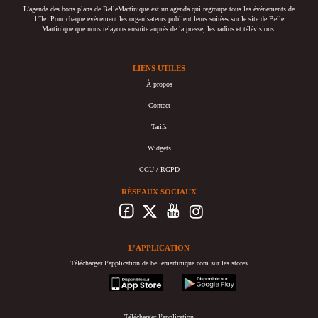
L’agenda des bons plans de BelleMartinique est un agenda qui regroupe tous les événements de
l’île. Pour chaque événement les organisateurs publient leurs soirées sur le site de Belle
Martinique que nous relayons ensuite auprès de la presse, les radios et télévisions.
LIENS UTILES
À propos
Contact
Tarifs
Widgets
CGU / RGPD
RÉSEAUX SOCIAUX
L’APPLICATION
Télécharger l’application de bellemartinique.com sur les stores
appstore
googleplay
Télécharger l’application