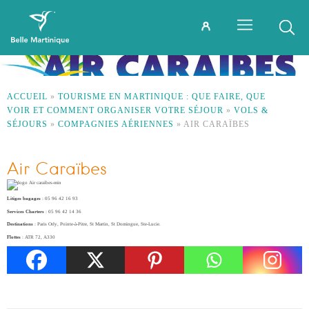
ACCUEIL
»
TOURISME EN MARTINIQUE : QUE FAIRE, QUE
VOIR ET COMMENT ORGANISER VOTRE SÉJOUR
»
VOLS &
SÉJOURS
»
COMPAGNIES AÉRIENNES
»
AIR CARAÏBES
Air Caraïbes
Litiges bagages
: 05 96 42 16 93
Services Charters
: 05 96 42 14 36
Destinations
: Paris Orly, Pointe-à-Pitre, St Martin, St Domingue, Ste-Lucie.
Flottes
: ATR 72, A330