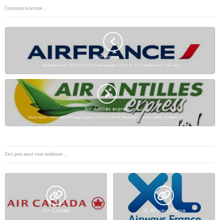
Continuer la lecture ...
Air France
Informations vols : 08 92 68 29 72 Litige bagages : 05 96 55 34 72 Destinations : Paris Orly,…
Air Antilles express
Réservations : 0890 648 648 Litige bagages : 05 96 42 18 68 Destinations : Pointe -à-Pitre, St Martin, St…
Ceci peut aussi vous intéresser ...
Air Canada
XL Airways France