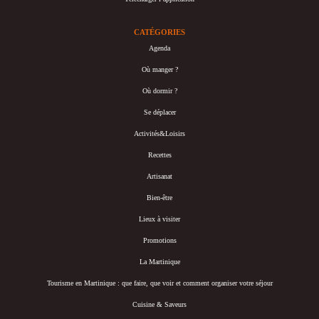
CATÉGORIES
Agenda
Où manger ?
Où dormir ?
Se déplacer
Activités&Loisirs
Recettes
Artisanat
Bien-être
Lieux à visiter
Promotions
La Martinique
Tourisme en Martinique : que faire, que voir et comment organiser votre séjour
Cuisine & Saveurs