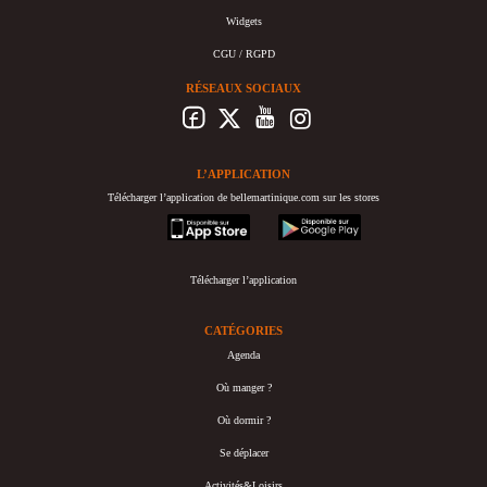
Widgets
CGU / RGPD
RÉSEAUX SOCIAUX
L’APPLICATION
Télécharger l’application de bellemartinique.com sur les stores
appstore
googleplay
Télécharger l’application
CATÉGORIES
Agenda
Où manger ?
Où dormir ?
Se déplacer
Activités&Loisirs