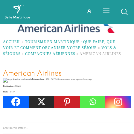
ACCUEIL
»
TOURISME EN MARTINIQUE : QUE FAIRE, QUE
VOIR ET COMMENT ORGANISER VOTRE SÉJOUR
»
VOLS &
SÉJOURS
»
COMPAGNIES AÉRIENNES
»
AMERICAN AIRLINES
American Airlines
Réservations
: 0811 307 300 ou contacter votre agence de voyage
Destination
: Miami
Flotte
: B737
Continuer la lecture ...