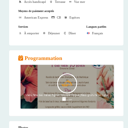
Accès handicapé
Terrasse
Vue mer
Moyens de paiement acceptés
American Express
CB
Espèces
Services
Langues parlées
À emporter
Déjeuner
Dîner
Français
Programmation
Menu fête des mères Pignon Nouvelle Vague (Résa gratuite en ligne)
25 mai
Photos