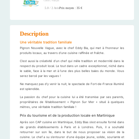
/
Créole
Français
Prix moyen : 35 €
5.0 / 2 Avis
Description
Une véritable tradition familiale
Pignon Nouvelle Vague, avec le chef Eddy Bia, qui met à l’honneur les
produits locaux, au travers d’une cuisine raffinée et fraîche.
C’est aussi la créativité d’un chef qui mêle tradition et modernité dans le
respect du produit local. Le tout dans un cadre exceptionnel, niché dans
le sable, face à la mer et à l’une des plus belles baies du monde. Vous
serez bercé par les vagues !
Ne manquez pas d’y venir la nuit, le spectacle de Fort-de-France illuminé
est splendide.
La passion du chef pour la cuisine lui a été transmise par ses parents,
propriétaires de l’établissement « Pignon Sur Mer » situé à quelques
mètres, une véritable tradition familiale !
Prix du tourisme et de la production locale en Martinique
Après son CAP cuisine en Martinique, Eddy Bias s’est ensuite formé dans
de grands établissements à Paris et à Londres. Puis, il a souhaité
retourner sur son île, dans le but de nous proposer sa vision de la
cuisine. Le chef a su s’entourer d’une équipe jeune, solide, souriante et