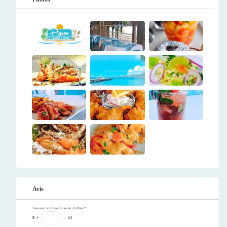
Avis
Saisissez votre réponse en chiffres
*
8
+
=
13