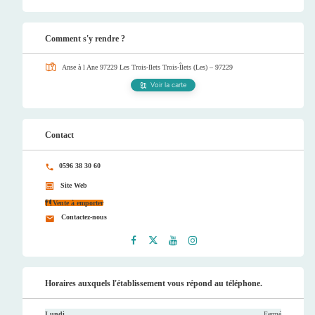
Comment s'y rendre ?
Anse à l Ane 97229 Les Trois-Ilets
Trois-Îlets (Les) – 97229
Voir la carte
Contact
0596 38 30 60
Site Web
Vente à emporter
Contactez-nous
Faceb
Twitt
Youtu
Instag
ook
er
be
ram
Horaires auxquels l'établissement vous répond au téléphone.
Lundi
Fermé