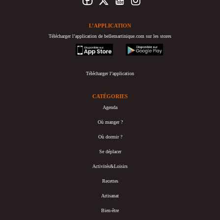
L’APPLICATION
Télécharger l’application de bellemartinique.com sur les stores
appstore
googleplay
Télécharger l’application
CATÉGORIES
Agenda
Où manger ?
Où dormir ?
Se déplacer
Activités&Loisirs
Recettes
Artisanat
Bien-être