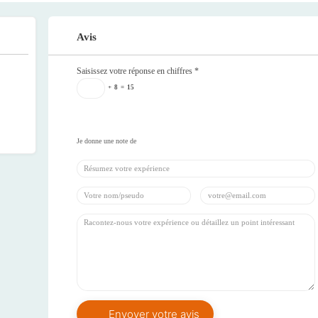
Avis
Saisissez votre réponse en chiffres
*
+
8
=
15