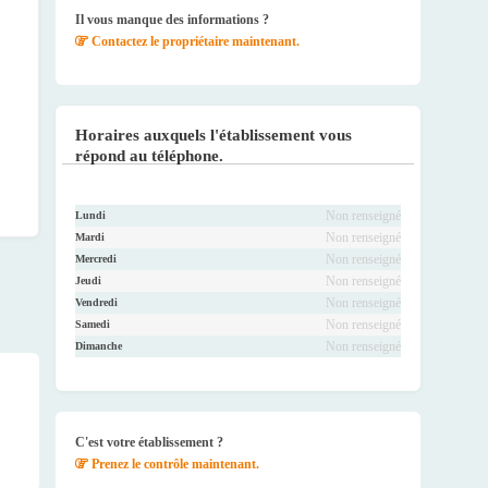
ook
r
be
ram
Il vous manque des informations ?
Contactez le propriétaire maintenant.
Horaires auxquels l'établissement vous
répond au téléphone.
Non renseigné
Lundi
Non renseigné
Mardi
Non renseigné
Mercredi
Non renseigné
Jeudi
Non renseigné
Vendredi
Non renseigné
Samedi
Non renseigné
Dimanche
C'est votre établissement ?
Prenez le contrôle maintenant.