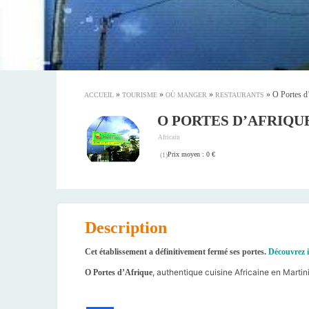
»
»
»
»
O Portes d
ACCUEIL
TOURISME
OÙ MANGER
RESTAURANTS
O PORTES D’AFRIQU
Africain
Prix moyen : 0 €
(
1
)
Description
Cet établissement a définitivement fermé ses portes.
Découvrez i
, authentique cuisine Africaine en Martin
O Portes d’Afrique