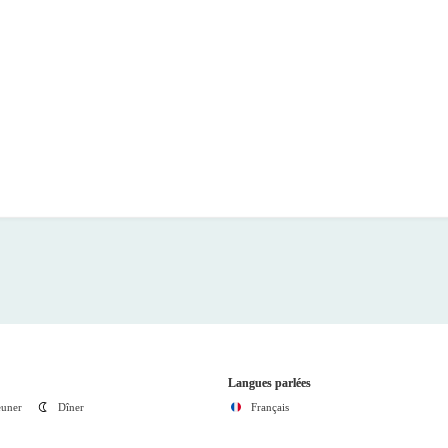
Langues parlées
euner
Dîner
Français