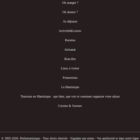
Où manger ?
Où dormir ?
Se déplacer
Activités&Loisirs
Recettes
Artisanat
Bien-être
Lieux à visiter
Promotions
La Martinique
Tourisme en Martinique : que faire, que voir et comment organiser votre séjour
Cuisine & Saveurs
© 2005-2026- Bellemartinique - Tous droits réservés -
Signalez une erreur
-
*en antériorité et dans notre ligne