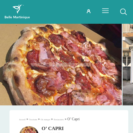
»
»
»
»
O’ Capri
Accueil
Tourisme
Où manger
Restaurants
O’ CAPRI