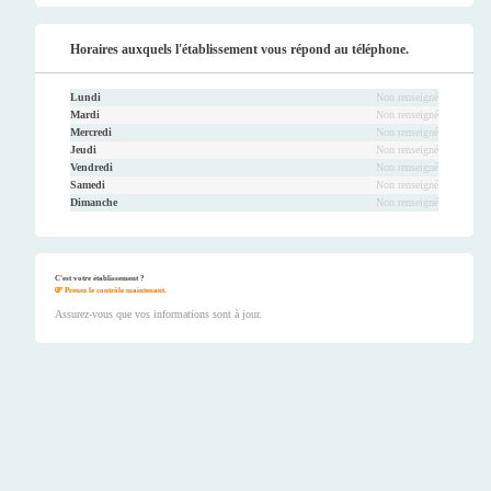
Horaires auxquels l'établissement vous répond au téléphone.
Lundi
Non renseigné
Mardi
Non renseigné
Mercredi
Non renseigné
Jeudi
Non renseigné
Vendredi
Non renseigné
Samedi
Non renseigné
Dimanche
Non renseigné
C'est votre établissement ?
Prenez le contrôle maintenant.
Assurez-vous que vos informations sont à jour.