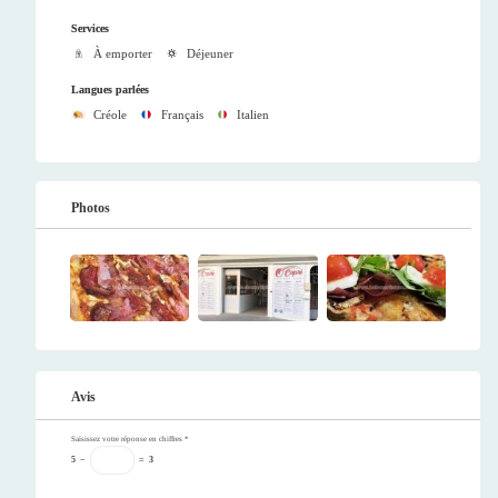
Services
À emporter
Déjeuner
Langues parlées
Créole
Français
Italien
Photos
Avis
Saisissez votre réponse en chiffres
*
5
−
=
3