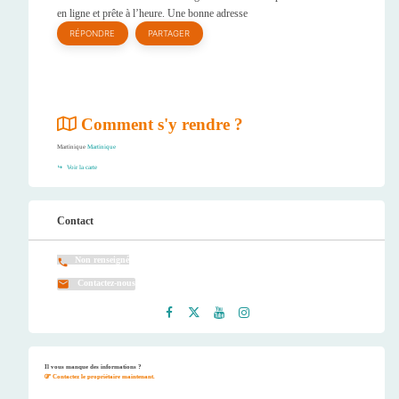
en ligne et prête à l’heure. Une bonne adresse
RÉPONDRE
PARTAGER
Comment s'y rendre ?
Martinique
Martinique
Voir la carte
Contact
Non renseigné
Contactez-nous
Faceb
Twitt
Youtu
Instag
ook
er
be
ram
Il vous manque des informations ?
Contactez le propriétaire maintenant.