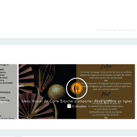
Qu'est-ce-que le label "Testé pour vous" ?
igne)
Menu Nouvel An Carte Blanche à emporter (Résa gratuite en ligne)
31 décembre