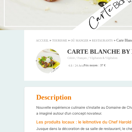
»
»
»
»
Carte Blan
ACCUEIL
TOURISME
OÙ MANGER
RESTAURANTS
CARTE BLANCHE BY
/
/
Créole
Français
Végétarien & Végétalien
Prix moyen : 37 €
4.8 / 24 Avis
Description
Nouvelle expérience culinaire s’installe au Domaine de Châ
a imaginé autour d’un concept novateur.
Les produits locaux : le leitmotive du Chef Harold
Jusque dans la décoration de sa salle de restaurant, le che