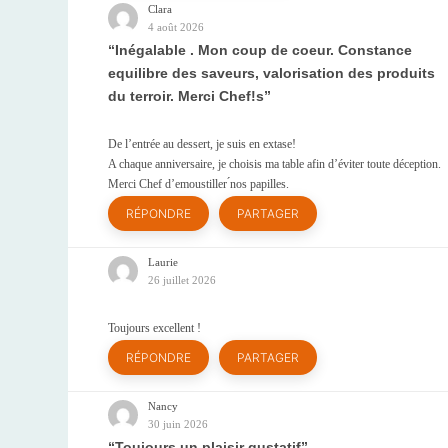
Clara
4 août 2026
Inégalable . Mon coup de coeur. Constance
equilibre des saveurs, valorisation des produits
du terroir. Merci Chef!s
De l’entrée au dessert, je suis en extase!
A chaque anniversaire, je choisis ma table afin d’éviter toute déception.
Merci Chef d’emoustiller ́nos papilles.
RÉPONDRE
PARTAGER
Laurie
26 juillet 2026
Toujours excellent !
RÉPONDRE
PARTAGER
Nancy
30 juin 2026
Toujours un plaisir gustatif