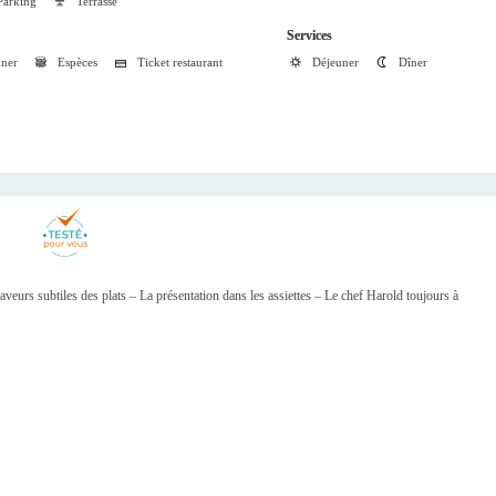
Parking
Terrasse
Services
uner
Espèces
Ticket restaurant
Déjeuner
Dîner
eurs subtiles des plats – La présentation dans les assiettes – Le chef Harold toujours à