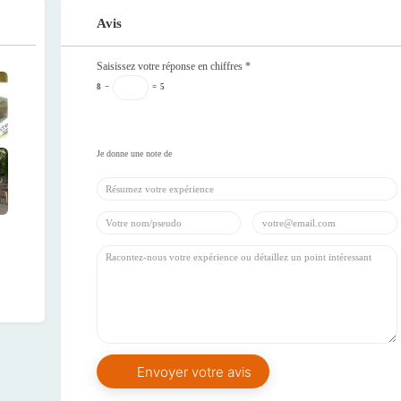
Avis
Saisissez votre réponse en chiffres
*
8
−
=
5