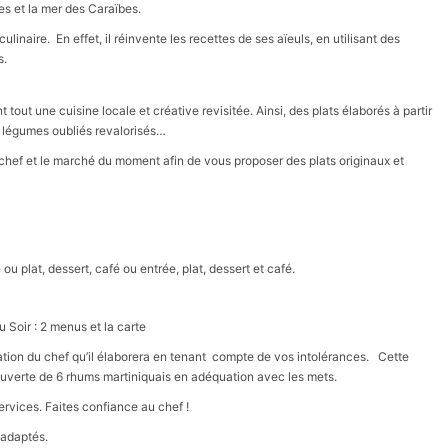
es et la mer des Caraïbes.
inaire. En effet, il réinvente les recettes de ses aïeuls, en utilisant des
s.
ut une cuisine locale et créative revisitée. Ainsi, des plats élaborés à partir
e légumes oubliés revalorisés…
 chef et le marché du moment afin de vous proposer des plats originaux et
ou plat, dessert, café ou entrée, plat, dessert et café.
u Soir : 2 menus et la carte
ration du chef qu’il élaborera en tenant compte de vos intolérances. Cette
uverte de 6 rhums martiniquais en adéquation avec les mets.
rvices. Faites confiance au chef !
 adaptés.