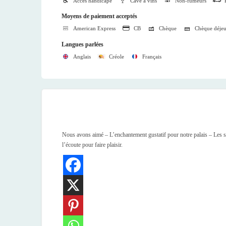
Accès handicapé
Cave à vins
Non-fumeurs
Moyens de paiement acceptés
American Express
CB
Chèque
Chèque déje
Langues parlées
Anglais
Créole
Français
Nous avons aimé – L’enchantement gustatif pour notre palais – Les sav
l’écoute pour faire plaisir.