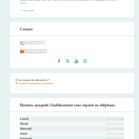
Immeuble Les Pleïades Triton Alcy Patio de Cluny Schoelcher, Schoelcher 97233, Martinique
Schoelcher –
97233
Voir la carte
Contact
Non renseigné
Contactez-nous
Faceb
Twitt
Youtu
Instag
ook
er
be
ram
Il vous manque des informations ?
Contactez le propriétaire maintenant.
Horaires auxquels l'établissement vous répond au téléphone.
Lundi
Non renseigné
Mardi
Non renseigné
Mercredi
Non renseigné
Jeudi
Non renseigné
Vendredi
Non renseigné