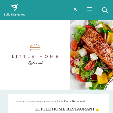
»
»
»
»
Little Home Restaurant
Accueil
Tourisme
Où manger
Restaurants
LITTLE HOME RESTAURANT