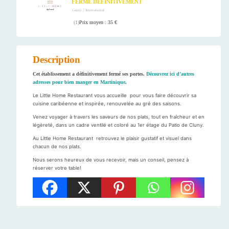
FERMÉ DÉFINITIVEMENT
/
Gastro
International
Prix moyen : 35 €
(
1
)
Description
Cet établissement a définitivement fermé ses portes.
Découvrez ici d’autres
adresses pour bien manger en Martinique
.
Le Little Home Restaurant vous accueille pour vous faire découvrir sa
cuisine caribéenne et inspirée, renouvelée au gré des saisons.
Venez voyager à travers les saveurs de nos plats, tout en fraîcheur et en
légèreté, dans un cadre ventilé et coloré au 1er étage du Patio de Cluny.
Au Little Home Restaurant retrouvez le plaisir gustatif et visuel dans
chacun de nos plats.
Nous serons heureux de vous recevoir, mais un conseil, pensez à
réserver votre table!