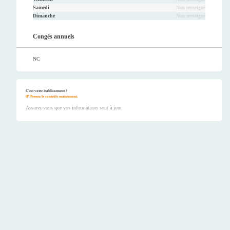
Samedi
Non renseigné
Dimanche
Non renseigné
Congés annuels
NC
C'est votre établissement ?
Prenez le contrôle maintenant.
Assurez-vous que vos informations sont à jour.