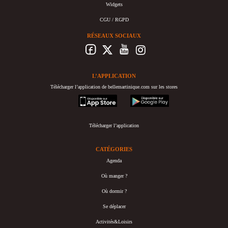
Widgets
CGU / RGPD
RÉSEAUX SOCIAUX
L’APPLICATION
Télécharger l’application de bellemartinique.com sur les stores
appstore
googleplay
Télécharger l’application
CATÉGORIES
Agenda
Où manger ?
Où dormir ?
Se déplacer
Activités&Loisirs