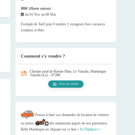
800€
(Haute saison)
du
01 Nov
au
09 Mai
Exemple de Tarif pour 6 nuitées 2 voyageurs hors vacances
scolaires et fêtes.
Comment s'y rendre ?
Chemin rural de Ravine Plate, Le Vauclin, Martinique
Vauclin (Le) – 97280
Voir la carte
Pensez à faire vos demandes de location de voitures
ou motos
dès maintenant auprès de nos partenaires
Belle Martinique en cliquant sur ce lien
« Se Déplacer »