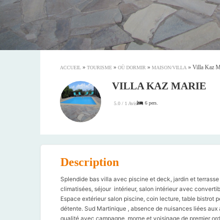
»
»
»
»
Villa Kaz M
ACCUEIL
TOURISME
OÙ DORMIR
MAISON/VILLA
VILLA KAZ MARIE
6 pers.
5.0 / 1 Avis
Description
Splendide bas villa avec piscine et deck, jardin et terr
climatisées, séjour intérieur, salon intérieur avec conver
Espace extérieur salon piscine, coin lecture, table bistrot p
détente. Sud Martinique , absence de nuisances liées aux 
qualité avec campagne, morne et voisinage de premier ord