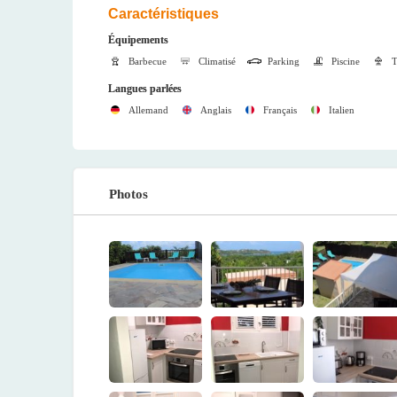
Caractéristiques
Équipements
Barbecue
Climatisé
Parking
Piscine
T
Langues parlées
Allemand
Anglais
Français
Italien
Photos