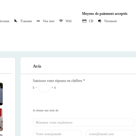
Moyens de paiement acceptés
errasse
Transats
Vue mer
Wifi
CB
Virement
Avis
Saisissez votre réponse en chiffres
*
5
−
=
1