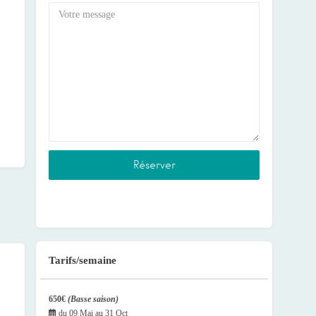
Tarifs/semaine
650€
(Basse saison)
du
09 Mai
au
31 Oct