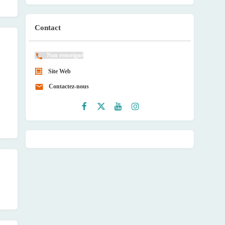
Contact
Non renseigné
Site Web
Contactez-nous
Faceb
Twitte
Youtu
Instag
ook
r
be
ram