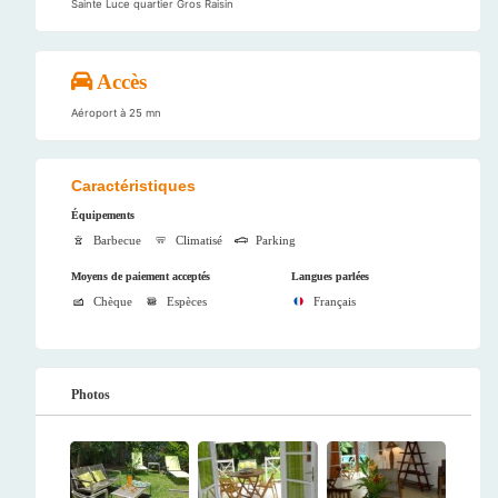
Sainte Luce quartier Gros Raisin
Accès
Aéroport à 25 mn
Caractéristiques
Équipements
Barbecue
Climatisé
Parking
Moyens de paiement acceptés
Langues parlées
Chèque
Espèces
Français
Photos