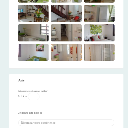
Avis
Saisissez votre réponse en chiffres
*
5
+
2
=