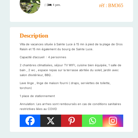
réf : BM365
4 pers.
(
1
)
Description
Villa de vacances située à Sainte Luce à 15 mn à pied de la plage de Gros
Raisin et 15 mn également du bourg de Sainte Luce.
Capacité d’accueil : 4 personnes
2 chambres climatisées, séjour TV WIFI, cuisine bien équipée, 1 salle de
bain , 2 wc , espace repas sur la terrasse abritée du soleil, jardin avec
salon d’extérieur, BBQ .
Lave linge , linge de maison fourni ( draps, serviettes de toilette,
torchon)
1 place de stationnement
Annulation: Les arrhes sont remboursés en cas de conditions sanitaires
restrictives liées au COVID