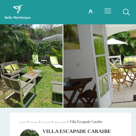
»
»
»
»
Villa Escapade Caraibe
Accueil
Tourisme
Où dormir
Maison/Villa
VILLA ESCAPADE CARAIBE