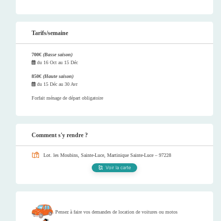
Tarifs/semaine
700€
(Basse saison)
du
16 Oct
au
15 Déc
850€
(Haute saison)
du
15 Déc
au
30 Avr
Forfait ménage de départ obligatoire
Comment s'y rendre ?
Lot. les Moubins, Sainte-Luce, Martinique
Sainte-Luce – 97228
Voir la carte
Pensez à faire vos demandes de location de voitures ou motos