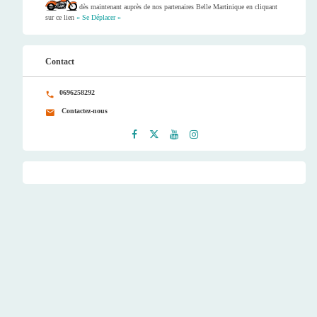
dès maintenant auprès de nos partenaires Belle Martinique en cliquant
sur ce lien
« Se Déplacer »
Contact
0696258292
Contactez-nous
Faceb
Twitt
Youtu
Instag
ook
er
be
ram