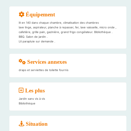
Équipement
lit en 140 dans chaque chambre, climatisation des chambres
lave linge, aspirateur, planche à repasser, fer, lave vaisselle, micro onde ,
cafetière, grille pain, gazinière, grand frigo congélateur. Bibliothèque .
BBQ. Salon de jardin .
Lit parapluie sur demande .
Services annexes
draps et serviettes de toilette fournis
Les plus
Jardin sans vis à vis
Bibliothèque
Situation