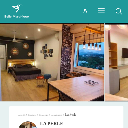
»
»
»
»
La Perle
Accueil
Tourisme
Où dormir
Appartement
LA PERLE