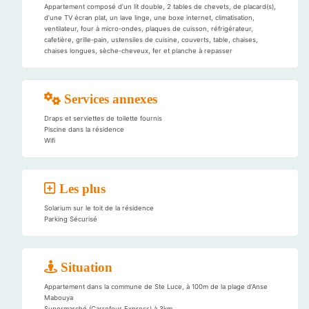
Appartement composé d’un lit double, 2 tables de chevets, de placard(s),
d’une TV écran plat, un lave linge, une boxe internet, climatisation,
ventilateur, four à micro-ondes, plaques de cuisson, réfrigérateur,
cafetière, grille-pain, ustensiles de cuisine, couverts, table, chaises,
chaises longues, sèche-cheveux, fer et planche à repasser
Services annexes
Draps et serviettes de toilette fournis
Piscine dans la résidence
Wifi
Les plus
Solarium sur le toit de la résidence
Parking Sécurisé
Situation
Appartement dans la commune de Ste Luce, à 100m de la plage d’Anse
Mabouya
Supermarché (Carrefour Express) à 3km