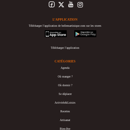
L’APPLICATION
Télécharger l’application de bellemartinique.com sur les stores
appstore
googleplay
Télécharger l’application
CATÉGORIES
Agenda
Où manger ?
Où dormir ?
Se déplacer
Activités&Loisirs
Recettes
Artisanat
Bien-être