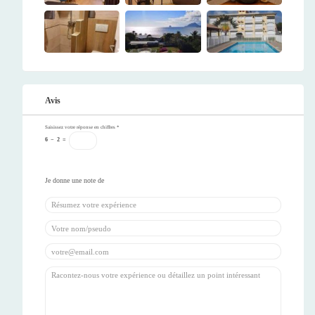
Avis
Saisissez votre réponse en chiffres
*
6
−
2
=