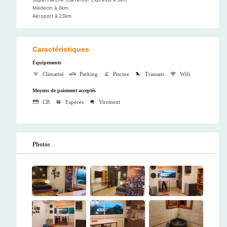
Médecin à 3km
Aéroport à 23km
Caractéristiques
Équipements
Climatisé
Parking
Piscine
Transats
Wifi
Moyens de paiement acceptés
CB
Espèces
Virement
Photos