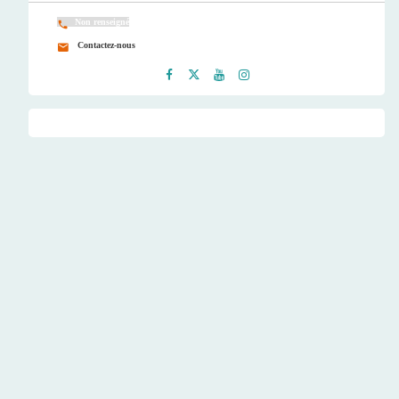
Non renseigné
Contactez-nous
Faceb
Twitt
Youtu
Instag
ook
er
be
ram