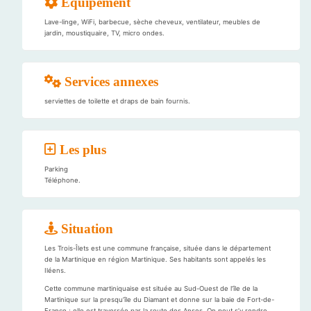
Équipement
Lave-linge, WiFi, barbecue, sèche cheveux, ventilateur, meubles de
jardin, moustiquaire, TV, micro ondes.
Services annexes
serviettes de toilette et draps de bain fournis.
Les plus
Parking
Téléphone.
Situation
Les Trois-Îlets est une commune française, située dans le département
de la Martinique en région Martinique. Ses habitants sont appelés les
Iléens.
Cette commune martiniquaise est située au Sud-Ouest de l’île de la
Martinique sur la presqu’île du Diamant et donne sur la baie de Fort-de-
France ; elle est traversée par la route des Anses. On peut s’y rendre