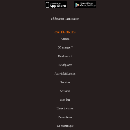
appstore
googleplay
Télécharger l’application
CATÉGORIES
Agenda
Où manger ?
Où dormir ?
Se déplacer
Activités&Loisirs
Recettes
Artisanat
Bien-être
Lieux à visiter
Promotions
La Martinique