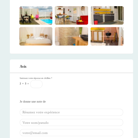
Avis
Saisissez votre réponse en chiffres
*
2
+
3
=