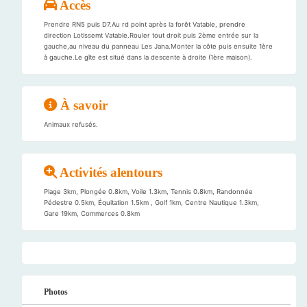
Accès
Prendre RN5 puis D7.Au rd point après la forêt Vatable, prendre
direction Lotissemt Vatable.Rouler tout droit puis 2ème entrée sur la
gauche,au niveau du panneau Les Jana.Monter la côte puis ensuite 1ère
à gauche.Le gîte est situé dans la descente à droite (1ère maison).
À savoir
Animaux refusés.
Activités alentours
Plage 3km, Plongée 0.8km, Voile 1.3km, Tennis 0.8km, Randonnée
Pédestre 0.5km, Équitation 1.5km , Golf 1km, Centre Nautique 1.3km,
Gare 19km, Commerces 0.8km
Photos