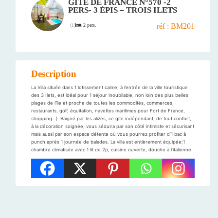
GÎTE DE FRANCE N°570 -2
PERS- 3 ÉPIS – TROIS ILETS
réf : BM201
2 pers.
(
1
)
Description
La Villa située dans 1 lotissement calme, à l’entrée de la ville touristique
des 3 Ilets, est idéal pour 1 séjour inoubliable, non loin des plus belles
plages de l’île et proche de toutes les commodités, commerces,
restaurants, golf, équitation, navettes maritimes pour Fort de France,
shopping…). Baigné par les alizés, ce gite indépendant, de tout confort,
à la décoration soignée, vous séduira par son côté intimiste et sécurisant
mais aussi par son espace détente où vous pourrez profiter d’1 bac à
punch après 1 journée de balades. La villa est entièrement équipée:1
chambre climatisée avec 1 lit de 2p, cuisine ouverte, douche à l’italienne.