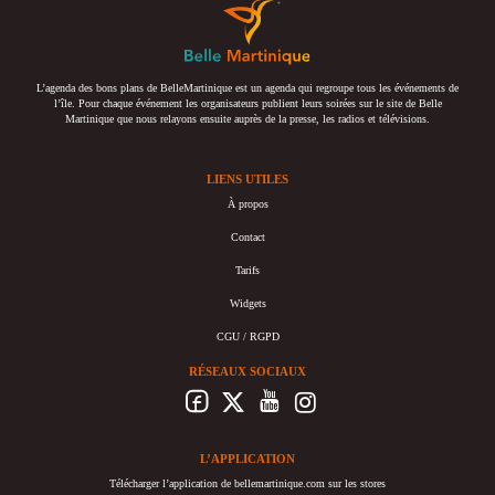
L’agenda des bons plans de BelleMartinique est un agenda qui regroupe tous les événements de
l’île. Pour chaque événement les organisateurs publient leurs soirées sur le site de Belle
Martinique que nous relayons ensuite auprès de la presse, les radios et télévisions.
LIENS UTILES
À propos
Contact
Tarifs
Widgets
CGU / RGPD
RÉSEAUX SOCIAUX
L’APPLICATION
Télécharger l’application de bellemartinique.com sur les stores