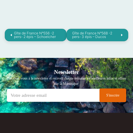
Gîte de France N°556 -2
Gîte de France N°568 -2
pers- 2 épis – Schoelcher
pers- 3 épis – Ducos
Newsletter
Inscrivez-vous à la newsletter et recevez chaque semaine les meilleures infos et offres
sur la Martinique