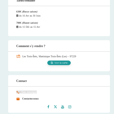
Tarifs/semaine
630€
(Basse saison)
du
16 Avr
au
30 Juin
700€
(Haute saison)
du
15 Déc
au
15 Avr
Comment s'y rendre ?
Les Trois-Îlets, Martinique
Trois-Îlets (Les) – 97229
Voir la carte
Contact
Non renseigné
Contactez-nous