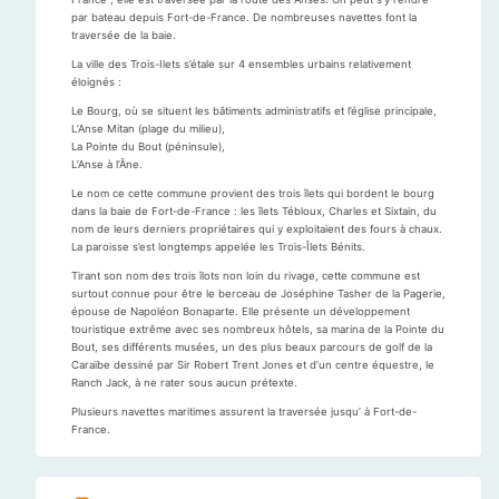
par bateau depuis Fort-de-France. De nombreuses navettes font la
traversée de la baie.
La ville des Trois-Ilets s’étale sur 4 ensembles urbains relativement
éloignés :
Le Bourg, où se situent les bâtiments administratifs et l’église principale,
L’Anse Mitan (plage du milieu),
La Pointe du Bout (péninsule),
L’Anse à l’Âne.
Le nom ce cette commune provient des trois îlets qui bordent le bourg
dans la baie de Fort-de-France : les îlets Tébloux, Charles et Sixtain, du
nom de leurs derniers propriétaires qui y exploitaient des fours à chaux.
La paroisse s’est longtemps appelée les Trois-Îlets Bénits.
Tirant son nom des trois îlots non loin du rivage, cette commune est
surtout connue pour être le berceau de Joséphine Tasher de la Pagerie,
épouse de Napoléon Bonaparte. Elle présente un développement
touristique extrême avec ses nombreux hôtels, sa marina de la Pointe du
Bout, ses différents musées, un des plus beaux parcours de golf de la
Caraïbe dessiné par Sir Robert Trent Jones et d’un centre équestre, le
Ranch Jack, à ne rater sous aucun prétexte.
Plusieurs navettes maritimes assurent la traversée jusqu’ à Fort-de-
France.