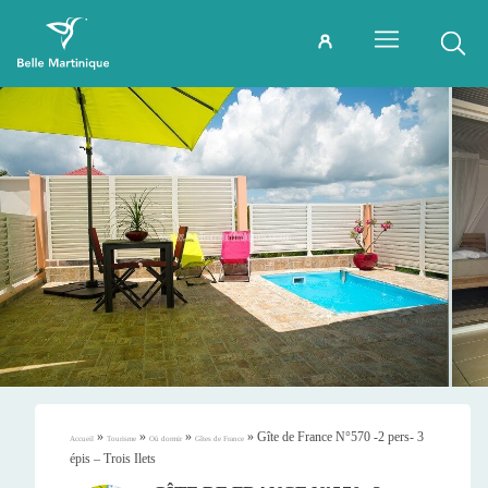
»
»
»
»
Gîte de France N°570 -2 pers- 3
Accueil
Tourisme
Où dormir
Gîtes de France
épis – Trois Ilets