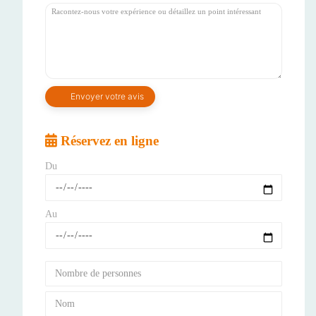
Réservez en ligne
Du
Au