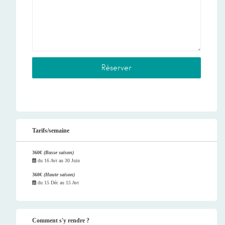
Tarifs/semaine
360€
(Basse saison)
du
16 Avr
au
30 Juin
360€
(Haute saison)
du
15 Déc
au
15 Avr
Comment s'y rendre ?