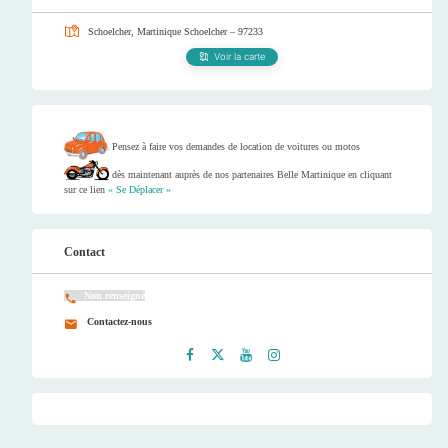
Schoelcher, Martinique
Schoelcher – 97233
Voir la carte
Pensez à faire vos demandes de location de voitures ou motos
dès maintenant auprès de nos partenaires Belle Martinique en cliquant
sur ce lien
« Se Déplacer »
Contact
Non renseigné
Contactez-nous
Faceb
Twitt
Youtu
Instag
ook
er
be
ram