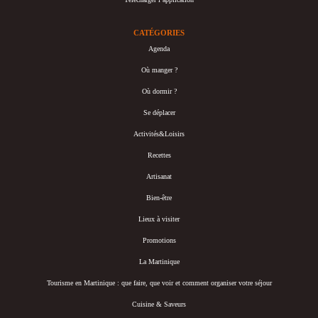
CATÉGORIES
Agenda
Où manger ?
Où dormir ?
Se déplacer
Activités&Loisirs
Recettes
Artisanat
Bien-être
Lieux à visiter
Promotions
La Martinique
Tourisme en Martinique : que faire, que voir et comment organiser votre séjour
Cuisine & Saveurs