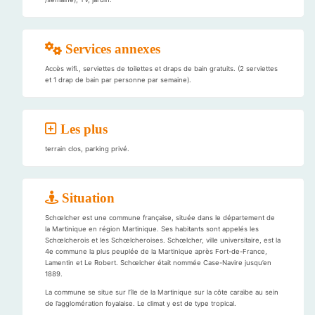
Services annexes
Accès wifi., serviettes de toilettes et draps de bain gratuits. (2 serviettes
et 1 drap de bain par personne par semaine).
Les plus
terrain clos, parking privé.
Situation
Schœlcher est une commune française, située dans le département de
la Martinique en région Martinique. Ses habitants sont appelés les
Schœlcherois et les Schœlcheroises. Schœlcher, ville universitaire, est la
4e commune la plus peuplée de la Martinique après Fort-de-France,
Lamentin et Le Robert. Schœlcher était nommée Case-Navire jusqu’en
1889.
La commune se situe sur l’île de la Martinique sur la côte caraïbe au sein
de l’agglomération foyalaise. Le climat y est de type tropical.