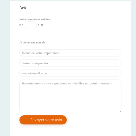
Avis
Saisissez votre réponse en chiffres
*
8
+
=
10