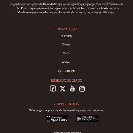
L’agenda des bons plans de BelleMartinique est un agenda qui regroupe tous les événements de
l’île. Pour chaque événement les organisateurs publient leurs soirées sur le site de Belle
Martinique que nous relayons ensuite auprès de la presse, les radios et télévisions.
LIENS UTILES
À propos
Contact
Tarifs
Widgets
CGU / RGPD
RÉSEAUX SOCIAUX
L’APPLICATION
Télécharger l’application de bellemartinique.com sur les stores
appstore
googleplay
Télécharger l’application