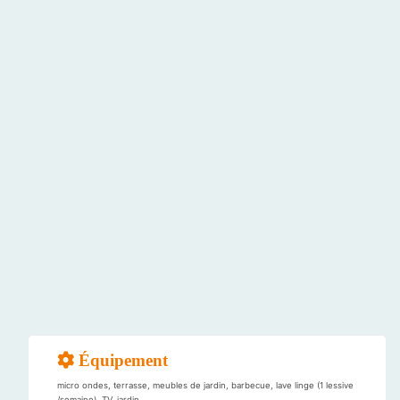
Équipement
micro ondes, terrasse, meubles de jardin, barbecue, lave linge (1 lessive
/semaine), TV, jardin.