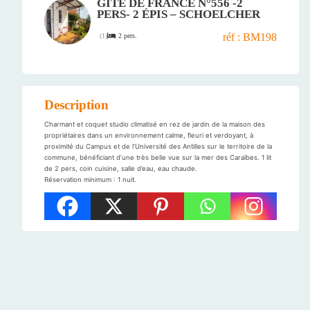
GÎTE DE FRANCE N°556 -2
PERS- 2 ÉPIS – SCHOELCHER
réf : BM198
2 pers.
(
1
)
Description
Charmant et coquet studio climatisé en rez de jardin de la maison des
propriétaires dans un environnement calme, fleuri et verdoyant, à
proximité du Campus et de l’Université des Antilles sur le territoire de la
commune, bénéficiant d’une très belle vue sur la mer des Caraïbes. 1 lit
de 2 pers, coin cuisine, salle d’eau, eau chaude.
Réservation minimum : 1 nuit.