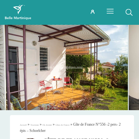
»
»
»
»
Gîte de France N°556 -2 pers- 2
Accueil
Tourisme
Où dormir
Gîtes de France
épis – Schoelcher