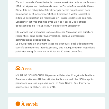
D’abord nommée Case-Navire, la commune est née de la loi du 24 mars
1888 qui sépara son territoire de celui de Fort-de-France et de Case-
Pilote. Elle est rebaptisée Schœlcher par décret du président de la
République le 25 novembre 1889 en hommage à Victor Schœlcher
initiateur de l’abolition de l’esclavage en France et dans ses colonies.
Schœlcher est typographiée avec un « œ » par le Code officiel
géographique de l’INSEE et l’IGN qui l’écrivent Schœlcher.
Elle connaît une expansion spectaculaire par l’explosion des quartiers
résidentiels, sans oublier hypermarchés, campus universitaire,
administrations décentralisées.
Le bourg reste un charmant village de pêcheurs, doté d’équipements
sportifs et modernes : tennis, piscine, club nautique et d’un magnifique
palais des congrès avec un multiplex de 10 salles de cinéma.
Accès
N5, N1, N2 SCHOELCHER. Dépasser le Palais des Congrès de Madiana.
Prendre sortie vers l'Université des Antilles sur la droite. 300 m après
prendre la voie sur la gauche vers Lot Case Navire. Puis tourner à
gauche Rue du Galion. Gîte au n°48.
À savoir