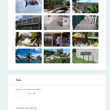
Avis
Saisissez votre réponse en chiffres
*
+
5
=
12