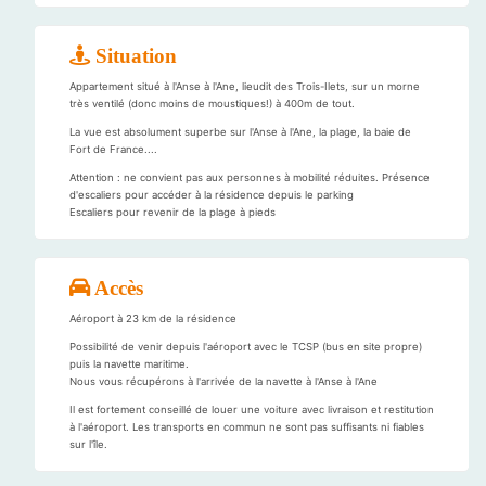
Situation
Appartement situé à l'Anse à l'Ane, lieudit des Trois-Ilets, sur un morne
très ventilé (donc moins de moustiques!) à 400m de tout.
La vue est absolument superbe sur l'Anse à l'Ane, la plage, la baie de
Fort de France....
Attention : ne convient pas aux personnes à mobilité réduites. Présence
d'escaliers pour accéder à la résidence depuis le parking
Escaliers pour revenir de la plage à pieds
Accès
Aéroport à 23 km de la résidence
Possibilité de venir depuis l'aéroport avec le TCSP (bus en site propre)
puis la navette maritime.
Nous vous récupérons à l'arrivée de la navette à l'Anse à l'Ane
Il est fortement conseillé de louer une voiture avec livraison et restitution
à l'aéroport. Les transports en commun ne sont pas suffisants ni fiables
sur l'île.