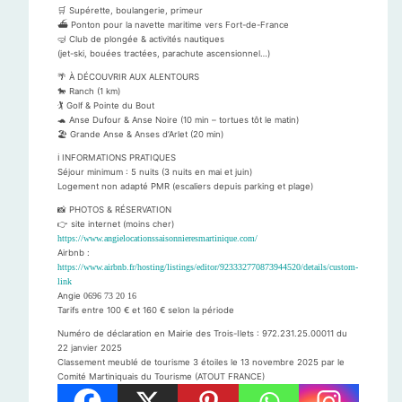
🛒 Supérette, boulangerie, primeur
⛴ Ponton pour la navette maritime vers Fort-de-France
🤿 Club de plongée & activités nautiques
(jet-ski, bouées tractées, parachute ascensionnel…)
🌴 À DÉCOUVRIR AUX ALENTOURS
🐎 Ranch (1 km)
🏌️ Golf & Pointe du Bout
🐢 Anse Dufour & Anse Noire (10 min – tortues tôt le matin)
🏖 Grande Anse & Anses d’Arlet (20 min)
ℹ️ INFORMATIONS PRATIQUES
Séjour minimum : 5 nuits (3 nuits en mai et juin)
Logement non adapté PMR (escaliers depuis parking et plage)
📸 PHOTOS & RÉSERVATION
👉 site internet (moins cher)
https://www.angielocationssaisonnieresmartinique.com/
Airbnb :
https://www.airbnb.fr/hosting/listings/editor/923332770873944520/details/custom-
link
Angie
0696 73 20 16
Tarifs entre 100 € et 160 € selon la période
Numéro de déclaration en Mairie des Trois-Ilets : 972.231.25.00011 du
22 janvier 2025
Classement meublé de tourisme 3 étoiles le 13 novembre 2025 par le
Comité Martiniquais du Tourisme (ATOUT FRANCE)