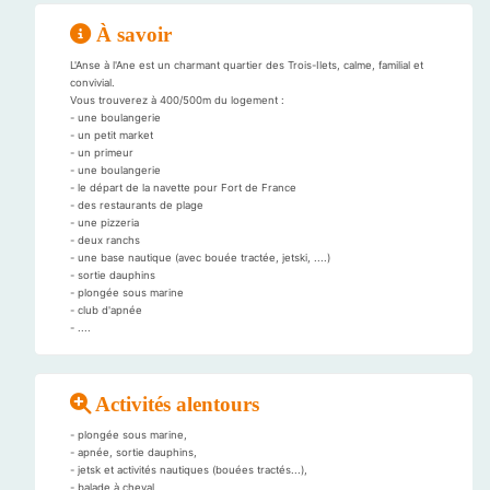
À savoir
L'Anse à l'Ane est un charmant quartier des Trois-Ilets, calme, familial et
convivial.
Vous trouverez à 400/500m du logement :
- une boulangerie
- un petit market
- un primeur
- une boulangerie
- le départ de la navette pour Fort de France
- des restaurants de plage
- une pizzeria
- deux ranchs
- une base nautique (avec bouée tractée, jetski, ....)
- sortie dauphins
- plongée sous marine
- club d'apnée
- ....
Activités alentours
- plongée sous marine,
- apnée, sortie dauphins,
- jetsk et activités nautiques (bouées tractés...),
- balade à cheval,