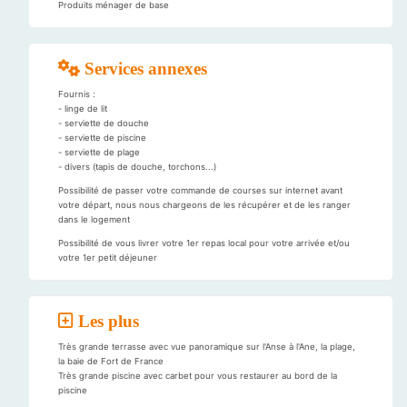
Produits ménager de base
Services annexes
Fournis :
- linge de lit
- serviette de douche
- serviette de piscine
- serviette de plage
- divers (tapis de douche, torchons...)
Possibilité de passer votre commande de courses sur internet avant
votre départ, nous nous chargeons de les récupérer et de les ranger
dans le logement
Possibilité de vous livrer votre 1er repas local pour votre arrivée et/ou
votre 1er petit déjeuner
Les plus
Très grande terrasse avec vue panoramique sur l'Anse à l'Ane, la plage,
la baie de Fort de France
Très grande piscine avec carbet pour vous restaurer au bord de la
piscine