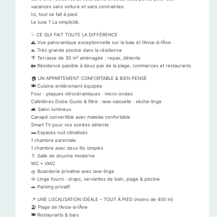
vacances sans voiture et sans contraintes.
Ici, tout se fait à pied.
Le luxe ? La simplicité.
✨ CE QUI FAIT TOUTE LA DIFFÉRENCE
🌊 Vue panoramique exceptionnelle sur la baie et l’Anse-à-l’Âne
🏊 Très grande piscine dans la résidence
🌴 Terrasse de 30 m² aménagée : repas, détente
🏡 Résidence paisible à deux pas de la plage, commerces et restaurants
🏠 UN APPARTEMENT CONFORTABLE & BIEN PENSÉ
🍽 Cuisine entièrement équipée
Four · plaques vitrocéramiques · micro-ondes
Cafetières Dolce Gusto & filtre · lave-vaisselle · sèche-linge
🛋 Salon lumineux
Canapé convertible avec matelas confortable
Smart TV pour vos soirées détente
🛏 Espaces nuit climatisés
1 chambre parentale
1 chambre avec deux lits simples
🚿 Salle de douche moderne
WC + VMC
🧺 Buanderie privative avec lave-linge
🧼 Linge fourni : draps, serviettes de bain, plage & piscine
🚗 Parking privatif
📍 UNE LOCALISATION IDÉALE – TOUT À PIED (moins de 400 m)
🏖 Plage de l’Anse-à-l’Âne
🍽 Restaurants & bars