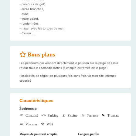
- parcours de golf,
- accro branches,
- quad,
- wake board,
- randonnées,
- nager avec les tortues de mer,
- Casino .....
Bons plans
Les pêcheurs qui vendent directement le poisson sur la plage dès leur
retour tous les samedis matins (à chaque extrémité de la plage)
Possibilités de régler en plusieurs fois sans frais via mon site internet
sécurisé
Caractéristiques
Équipements
Climatisé
Parking
Piscine
Terrasse
Transats
Vue mer
Wifi
Moyens de paiement acceptés
Langues parlées