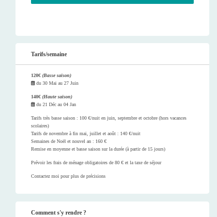
Tarifs/semaine
120€
(Basse saison)
du
30 Mai
au
27 Juin
140€
(Haute saison)
du
21 Déc
au
04 Jan
Tarifs très basse saison : 100 €/nuit en juin, septembre et octobre (hors vacances
scolaires)
Tarifs de novembre à fin mai, juillet et août : 140 €/nuit
Semaines de Noël et nouvel an : 160 €
Remise en moyenne et basse saison sur la durée (à partir de 15 jours)
Prévoir les frais de ménage obligatoires de 80 € et la taxe de séjour
Contactez moi pour plus de précisions
Comment s'y rendre ?