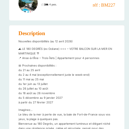
réf : BM227
4 pers.
(
1
)
Description
Nouvelles disponibilités (au 12 avril 2026)
🌊 LE 180 DEGRÉS (ex Océane) ⭐️⭐️⭐️ – VOTRE BALCON SUR LA MER EN
MARTINIQUE 🌴
📍 Anse-à-l’Âne – Trois-Îlets | Appartement pour 4 personnes
📅 Prochaines disponibilités :
du 21 au 25 avril
du 2 au 4 mai (exceptionnellement juste le week-end)
du 11 mai au 25 mai
du 1er juin au 13 juillet
du 26 juillet au 10 août
du 18 août au 26 novembre
du 5 décembre au 9 janvier 2027
à partir du 27 février 2027
Imaginez…
Le bleu de la mer à perte de vue, la baie de Fort-de-France sous vos
yeux, la plage à quelques pas.
Bienvenue au 180 Degrés, un appartement lumineux et élégant niché
dans une résidence privée, calme et sécurisée, pensé pour des