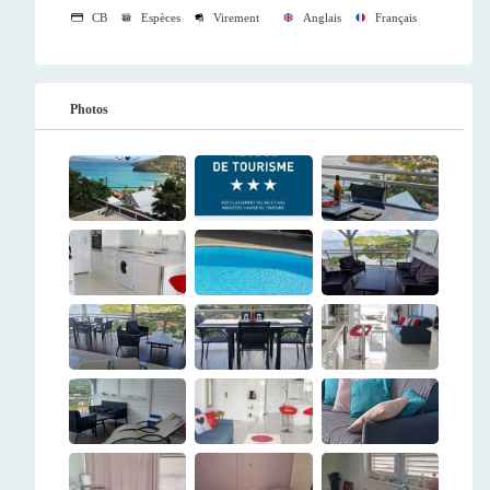
CB
Espèces
Virement
Anglais
Français
Photos