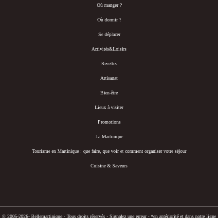
Où manger ?
Où dormir ?
Se déplacer
Activités&Loisirs
Recettes
Artisanat
Bien-être
Lieux à visiter
Promotions
La Martinique
Tourisme en Martinique : que faire, que voir et comment organiser votre séjour
Cuisine & Saveurs
© 2005-2026- Bellemartinique - Tous droits réservés -
Signalez une erreur
-
*en antériorité et dans notre ligne