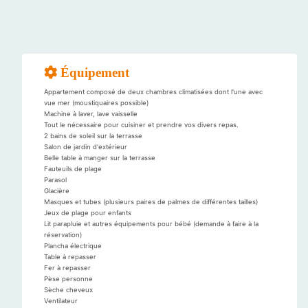
Équipement
Appartement composé de deux chambres climatisées dont l'une avec
vue mer (moustiquaires possible)
Machine à laver, lave vaisselle
Tout le nécessaire pour cuisiner et prendre vos divers repas.
2 bains de soleil sur la terrasse
Salon de jardin d'extérieur
Belle table à manger sur la terrasse
Fauteuils de plage
Parasol
Glacière
Masques et tubes (plusieurs paires de palmes de différentes tailles)
Jeux de plage pour enfants
Lit parapluie et autres équipements pour bébé (demande à faire à la
réservation)
Plancha électrique
Table à repasser
Fer à repasser
Pèse personne
Sèche cheveux
Ventilateur