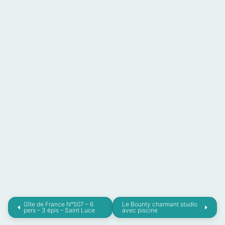
Gîte de France N°507 – 6
Le Bounty charmant studio
pers – 3 épis – Saint Luce
avec piscine