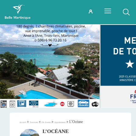
»
»
»
»
L’Océane
Accueil
Tourisme
Où dormir
Appartement
L’OCÉANE