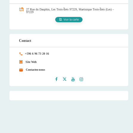
27 Rue du Dauphin, Les Trois-Îlets 97229, Martinique
Trois-Îlets (Les) –
97229
Voir la carte
Contact
+596 6 96 73 20 16
Site Web
Contactez-nous
Faceb
Twitt
Youtu
Instag
ook
er
be
ram