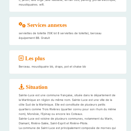
moustiquaires. wifi.
Services annexes
serviettes de toilette (10€ lot 8 serviettes de toilette), berceau
équipement BB. Gratuit
Les plus
Berceau. moustiquaire bb, draps, pot et chaise bb
Situation
Sainte-Luce est une commune française, située dans le département de
la Martinique en région du même nom. Sainte-Luce est une ville de la
côte Sud de la Martinique. Elle est constituée de plusieurs petits
quartiers comme Trois Rivières (quartier connu pour son rhum du même
nom), Monésie, l’Epinay ou encore les Coteaux.
Sainte-Luce est voisine de plusieurs communes, notamment du Marin,
Diamant, Rivière-Salée, Saint-Esprit et Rivière-Pilote.
La commune de Saint-Luce est principalement composée de mornes qui