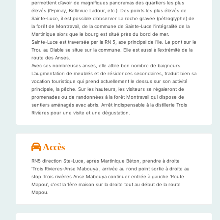
permettent d’avoir de magnifiques panoramas des quartiers les plus
élevés (l’Epinay, Bellevue Ladour, etc.). Des points les plus élevés de
Sainte-Luce, il est possible d’observer La roche gravée (pétroglyphe) de
la forêt de Montravail, de la commune de Sainte-Luce l’intégralité de la
Martinique alors que le bourg est situé près du bord de mer.
Sainte-Luce est traversée par la RN 5, axe principal de l’ile. Le pont sur le
Trou au Diable se situe sur la commune. Elle est aussi à l’extrémité de la
route des Anses.
Avec ses nombreuses anses, elle attire bon nombre de baigneurs.
L’augmentation de meublés et de résidences secondaires, traduit bien sa
vocation touristique qui prend actuellement le dessus sur son activité
principale, la pêche. Sur les hauteurs, les visiteurs se régaleront de
promenades ou de randonnées à la forêt Montravail qui dispose de
sentiers aménagés avec abris. Arrêt indispensable à la distillerie Trois
Rivières pour une visite et une dégustation.
Accès
RN5 direction Ste-Luce, après Martinique Béton, prendre à droite
'Trois Rivieres-Anse Mabouya , arrivée au rond point sortie à droite au
stop Trois rivières Anse Mabouya continuer entrée à gauche 'Route
Mapou', c'est la 1ère maison sur la droite tout au début de la route
Mapou.