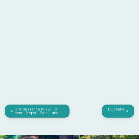
Gîte de France N°221 – 2
L’Océane
pers – 2 épis – Saint Luce