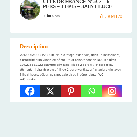
GÎTE DE FRANCE N°507 – 6
PERS – 3 ÉPIS – SAINT LUCE
réf : BM170
6 pers.
(
1
)
Description
MANGO MOUCHAS : Gîte situé à l’étage d’une villa, dans un lotissement,
à proximité d’un village de pêcheurs et comprenant en RDC les gîtes
220,221 et 222.1 chambre clim avec 1 lit de 2 pers+TV et salle d’eau
attenante, 1 chambre avec 1 lit de 2 pers+ventilateur,1 chambre clim avec
2 lits d’1 pers, séjour, cuisine, salle d’eau indépendante, WC
indépendant.