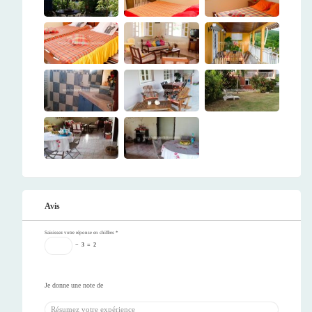
Avis
Saisissez votre réponse en chiffres
*
−
3
=
2