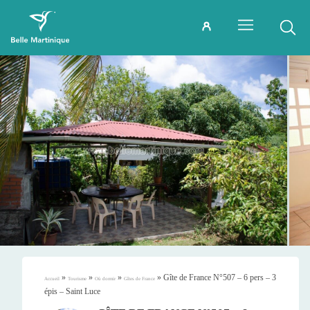
»
»
»
»
Gîte de France N°507 – 6 pers – 3
Accueil
Tourisme
Où dormir
Gîtes de France
épis – Saint Luce