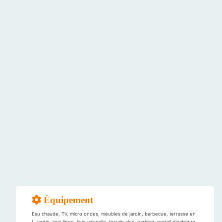
Équipement
Eau chaude, TV, micro ondes, meubles de jardin, barbecue, terrasse en
L, jardin, lave linge ,lave vaisselle, terrain clos, parking ,portail électrique,