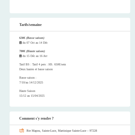
Tarifs/semaine
630€
(Basse saison)
du
07 Oct
au
14 Déc
700€
(Haute saison)
du
15 Déc
au
16 Avr
Tarif BS : Tarif 4 pers : HS. 650€/sem
Deux hautes et basse saison
Basse saison :
7/10/au 14/12/2025
Haute Saison
15/12 au 15/04/2025
Comment s'y rendre ?
Rte Mapou, Sainte-Luce, Martinique
Sainte-Luce – 97228