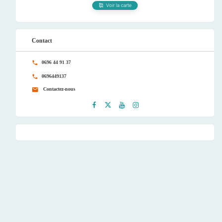
Voir la carte
Contact
0696 44 91 37
0696449137
Contactez-nous
Faceb
Twitt
Youtu
Instag
ook
er
be
ram