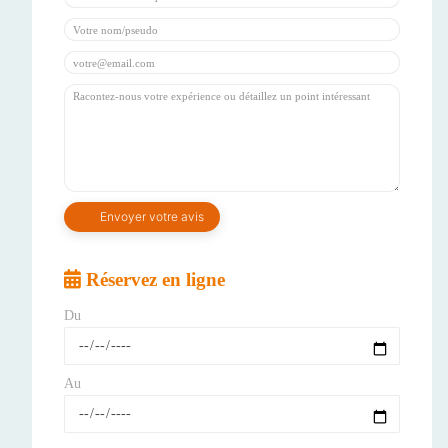
Réservez en ligne
Du
Au