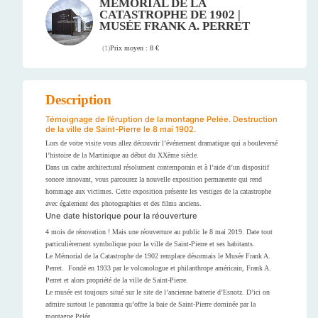
MÉMORIAL DE LA
CATASTROPHE DE 1902 |
MUSÉE FRANK A. PERRET
Prix moyen : 8 €
(
1
)
Description
Témoignage de l’éruption de la montagne Pelée. Destruction
de la ville de Saint-Pierre le 8 mai 1902.
Lors de votre visite vous allez découvrir l’événement dramatique qui a bouleversé
l’histoire de la Martinique au début du XXème siècle.
Dans un cadre architectural résolument contemporain et à l’aide d’un dispositif
sonore innovant, vous parcourez la nouvelle exposition permanente qui rend
hommage aux victimes. Cette exposition présente les vestiges de la catastrophe
avec également des photographies et des films anciens.
Une date historique pour la réouverture
4 mois de rénovation ! Mais une réouverture au public le 8 mai 2019. Date tout
particulièrement symbolique pour la ville de Saint-Pierre et ses habitants.
Le Mémorial de la Catastrophe de 1902 remplace désormais le Musée Frank A.
Perret. Fondé en 1933 par le volcanologue et philanthrope américain, Frank A.
Perret et alors propriété de la ville de Saint-Pierre.
Le musée est toujours situé sur le site de l’ancienne batterie d’Esnotz. D’ici on
admire surtout le panorama qu’offre la baie de Saint-Pierre dominée par la
montagne Pelée.