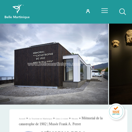
»
»
»
»
Mémorial de la
Accueil
Le Tourisme en Martinique
Lieux à visiter
Musées
catastrophe de 1902 | Musée Frank A. Perret