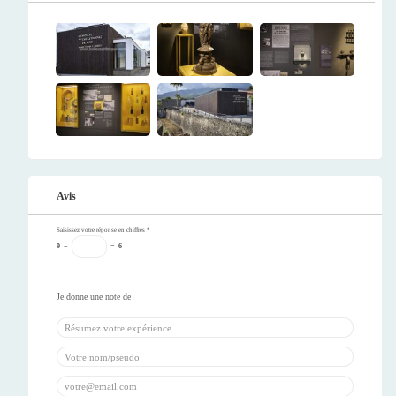
Avis
Saisissez votre réponse en chiffres
*
9
−
=
6