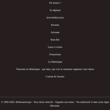
Où dormir ?
Se déplacer
Activités&Loisirs
Recettes
Artisanat
Bien-être
Lieux à visiter
Promotions
La Martinique
Tourisme en Martinique : que faire, que voir et comment organiser votre séjour
Cuisine & Saveurs
© 2005-2026- Bellemartinique - Tous droits réservés -
Signalez une erreur
-
*en antériorité et dans notre ligne
éditoriale.