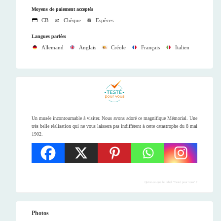
Moyens de paiement acceptés
CB
Chèque
Espèces
Langues parlées
Allemand
Anglais
Créole
Français
Italien
Un musée incontournable à visiter. Nous avons adoré ce magnifique Mémorial. Une
très belle réalisation qui ne vous laissera pas indifférent à cette catastrophe du 8 mai
1902.
Qu'est-ce-que le label "Testé pour vous" ?
Photos