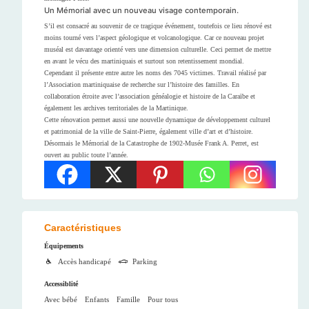
Un Mémorial avec un nouveau visage contemporain.
S’il est consacré au souvenir de ce tragique événement, toutefois ce lieu rénové est
moins tourné vers l’aspect géologique et volcanologique. Car ce nouveau projet
muséal est davantage orienté vers une dimension culturelle. Ceci permet de mettre
en avant le vécu des martiniquais et surtout son retentissement mondial.
Cependant il présente entre autre les noms des 7045 victimes. Travail réalisé par
l’Association martiniquaise de recherche sur l’histoire des familles. En
collaboration étroite avec l’association généalogie et histoire de la Caraïbe et
également les archives territoriales de la Martinique.
Cette rénovation permet aussi une nouvelle dynamique de développement culturel
et patrimonial de la ville de Saint-Pierre, également ville d’art et d’histoire.
Désormais le Mémorial de la Catastrophe de 1902-Musée Frank A. Perret, est
ouvert au public toute l’année.
Caractéristiques
Équipements
Accès handicapé
Parking
Accessiblité
Avec bébé
Enfants
Famille
Pour tous