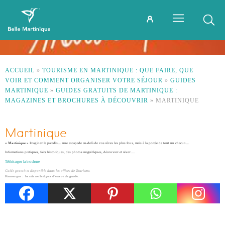
ACCUEIL
»
TOURISME EN MARTINIQUE : QUE FAIRE, QUE
VOIR ET COMMENT ORGANISER VOTRE SÉJOUR
»
GUIDES
MARTINIQUE
»
GUIDES GRATUITS DE MARTINIQUE :
MAGAZINES ET BROCHURES À DÉCOUVRIR
»
MARTINIQUE
Martinique
« Martinique »
Imaginez le paradis… une escapade au-delà de vos rêves les plus fous, mais à la portée de tout un chacun…
Informations pratiques, faits historiques, des photos magnifiques, découvrez et révez….
Téléchargez la brochure
Guide gratuit et disponible dans les offices de Tourisme.
Remarque : la site ne fait pas d’envoi de guide.