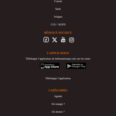
Contact
Tarifs
Widgets
CGU / RGPD
RÉSEAUX SOCIAUX
L’APPLICATION
Télécharger l’application de bellemartinique.com sur les stores
appstore
googleplay
Télécharger l’application
CATÉGORIES
Agenda
Où manger ?
Où dormir ?