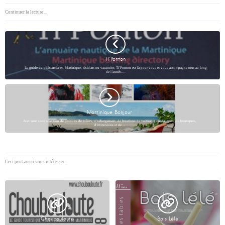
Continuer la lecture ...
Ti’Ponton
Le guide du plaisancier en Martinique, résidant ou vacancier, Ti’Ponton est là pour vous et vous accompagne tout au long
de l’année.…
Martinique Bonjour
Avec une vaste sélection de produits de loisirs, d’hébergement, de locations de voiture, de restaurants, de boutiques,
d’excursions et de…
Ceci peut aussi vous intéresser ...
Choubouloute
Bois Lélé