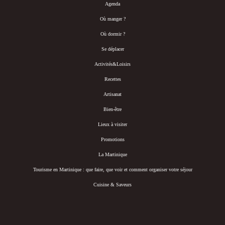
Agenda
Où manger ?
Où dormir ?
Se déplacer
Activités&Loisirs
Recettes
Artisanat
Bien-être
Lieux à visiter
Promotions
La Martinique
Tourisme en Martinique : que faire, que voir et comment organiser votre séjour
Cuisine & Saveurs