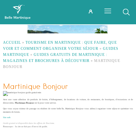
ACCUEIL
»
TOURISME EN MARTINIQUE : QUE FAIRE, QUE
VOIR ET COMMENT ORGANISER VOTRE SÉJOUR
»
GUIDES
MARTINIQUE
»
GUIDES GRATUITS DE MARTINIQUE :
MAGAZINES ET BROCHURES À DÉCOUVRIR
»
MARTINIQUE
BONJOUR
Martinique Bonjour
Avec une vaste sélection de produits de loisirs, d’hébergement, de locations de voiture, de restaurants, de boutiques, d’excursions et de
découvertes,
Martinique Bonjour
est là pour votre service.
Que vous soyez visiteur de passage ou résident de notre belle île, Martinique Bonjour vous aidera à organiser votre séjour et optimiser vos
moments de loisirs.
Site web
Guide gratuit et disponible dans les offices de Tourisme.
Remarque : la site ne fait pas d’envoi de guide.