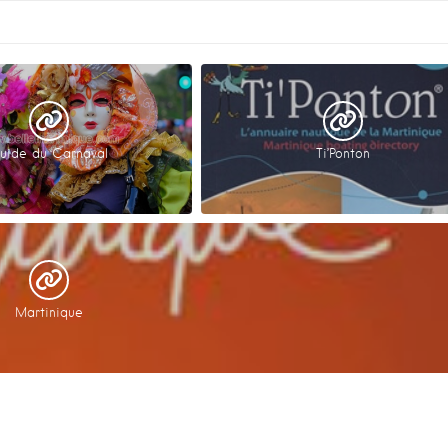
uide du Carnaval
Ti’Ponton
Martinique