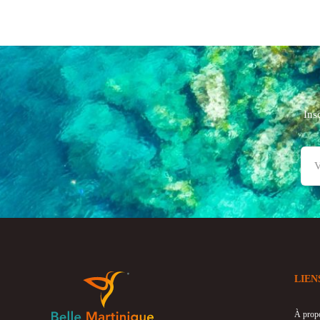
Ins
LIEN
À prop