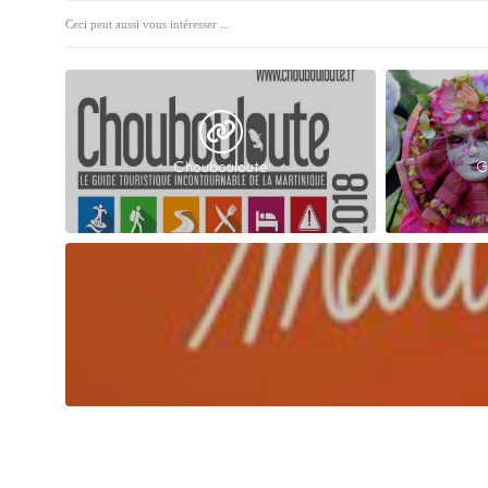
Ceci peut aussi vous intéresser ...
Choubouloute
G