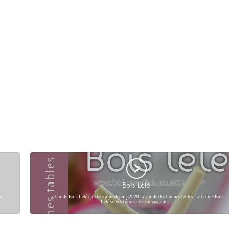
Bois Lélé
e
Le Guide Bois Lélé n'existe plus depuis 2020 Le guide des bonnes tables. Le Guide Bois
Lélé se veut être votre compagnon…