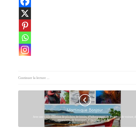
Continuer la lecture ...
Martinique Bonjour
Avec une vaste sélection de produits de loisirs, d’hébergement, de locations de voiture, d
restaurants, de boutiques, d’excursions et de…