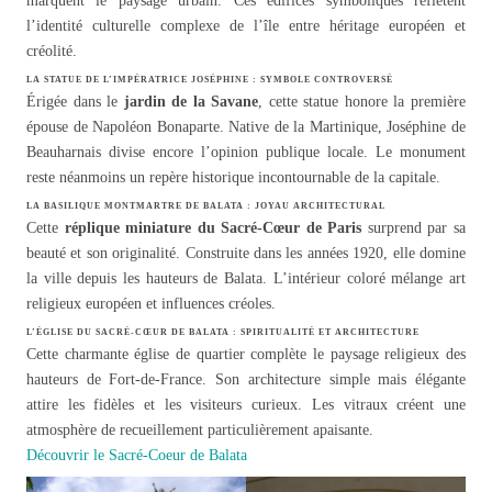
marquent le paysage urbain. Ces édifices symboliques reflètent
l’identité culturelle complexe de l’île entre héritage européen et
créolité.
LA STATUE DE L’IMPÉRATRICE JOSÉPHINE : SYMBOLE CONTROVERSÉ
Érigée dans le
jardin de la Savane
, cette statue honore la première
épouse de Napoléon Bonaparte. Native de la Martinique, Joséphine de
Beauharnais divise encore l’opinion publique locale. Le monument
reste néanmoins un repère historique incontournable de la capitale.
LA BASILIQUE MONTMARTRE DE BALATA : JOYAU ARCHITECTURAL
Cette
réplique miniature du Sacré-Cœur de Paris
surprend par sa
beauté et son originalité. Construite dans les années 1920, elle domine
la ville depuis les hauteurs de Balata. L’intérieur coloré mélange art
religieux européen et influences créoles.
L’ÉGLISE DU SACRÉ-CŒUR DE BALATA : SPIRITUALITÉ ET ARCHITECTURE
Cette charmante église de quartier complète le paysage religieux des
hauteurs de Fort-de-France. Son architecture simple mais élégante
attire les fidèles et les visiteurs curieux. Les vitraux créent une
atmosphère de recueillement particulièrement apaisante.
Découvrir le Sacré-Coeur de Balata