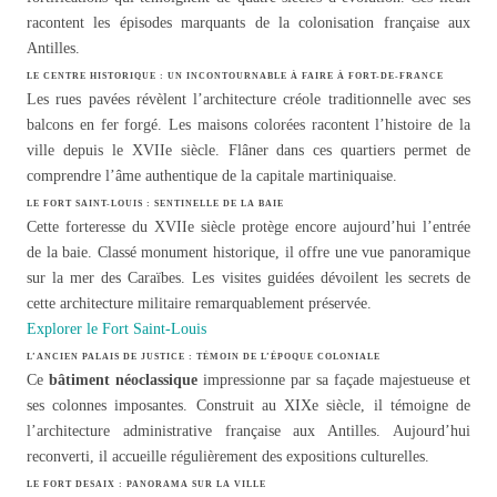
racontent les épisodes marquants de la colonisation française aux
Antilles.
LE CENTRE HISTORIQUE : UN INCONTOURNABLE À FAIRE À FORT-DE-FRANCE
Les rues pavées révèlent l’architecture créole traditionnelle avec ses
balcons en fer forgé. Les maisons colorées racontent l’histoire de la
ville depuis le XVIIe siècle. Flâner dans ces quartiers permet de
comprendre l’âme authentique de la capitale martiniquaise.
LE FORT SAINT-LOUIS : SENTINELLE DE LA BAIE
Cette forteresse du XVIIe siècle protège encore aujourd’hui l’entrée
de la baie. Classé monument historique, il offre une vue panoramique
sur la mer des Caraïbes. Les visites guidées dévoilent les secrets de
cette architecture militaire remarquablement préservée.
Explorer le Fort Saint-Louis
L’ANCIEN PALAIS DE JUSTICE : TÉMOIN DE L’ÉPOQUE COLONIALE
Ce
bâtiment néoclassique
impressionne par sa façade majestueuse et
ses colonnes imposantes. Construit au XIXe siècle, il témoigne de
l’architecture administrative française aux Antilles. Aujourd’hui
reconverti, il accueille régulièrement des expositions culturelles.
LE FORT DESAIX : PANORAMA SUR LA VILLE