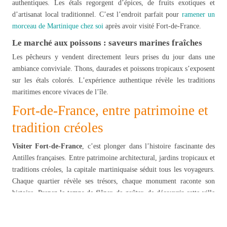
authentiques. Les étals regorgent d’épices, de fruits exotiques et
d’artisanat local traditionnel. C’est l’endroit parfait pour
ramener un
morceau de Martinique chez soi
après avoir visité Fort-de-France.
Le marché aux poissons : saveurs marines fraîches
Les pêcheurs y vendent directement leurs prises du jour dans une
ambiance conviviale. Thons, daurades et poissons tropicaux s’exposent
sur les étals colorés. L’expérience authentique révèle les traditions
maritimes encore vivaces de l’île.
Fort-de-France, entre patrimoine et
tradition créoles
Visiter Fort-de-France
, c’est plonger dans l’histoire fascinante des
Antilles françaises. Entre patrimoine architectural, jardins tropicaux et
traditions créoles, la capitale martiniquaise séduit tous les voyageurs.
Chaque quartier révèle ses trésors, chaque monument raconte son
histoire. Prenez le temps de flâner, de goûter, de découvrir cette ville
unique où se mélangent harmonieusement les cultures européenne,
africaine et amérindienne.
Fort-de-France
vous attend pour une