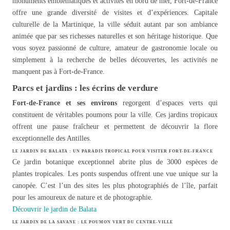
monuments emblématiques et activités en bord de mer, Fort-de-France
offre une grande diversité de visites et d’expériences. Capitale
culturelle de la Martinique, la ville séduit autant par son ambiance
animée que par ses richesses naturelles et son héritage historique. Que
vous soyez passionné de culture, amateur de gastronomie locale ou
simplement à la recherche de belles découvertes, les activités ne
manquent pas à Fort-de-France.
Parcs et jardins : les écrins de verdure
Fort-de-France et ses environs
regorgent d’espaces verts qui
constituent de véritables poumons pour la ville. Ces jardins tropicaux
offrent une pause fraîcheur et permettent de découvrir la flore
exceptionnelle des Antilles.
LE JARDIN DE BALATA : UN PARADIS TROPICAL POUR VISITER FORT-DE-FRANCE
Ce jardin botanique exceptionnel abrite plus de 3000 espèces de
plantes tropicales. Les ponts suspendus offrent une vue unique sur la
canopée. C’est l’un des sites les plus photographiés de l’île, parfait
pour les amoureux de nature et de photographie.
Découvrir le jardin de Balata
LE JARDIN DE LA SAVANE : LE POUMON VERT DU CENTRE-VILLE