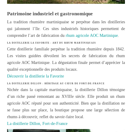
Patrimoine industriel et gastronomique
La tradition rhumière martiniquaise se perpétue dans les distilleries
qui jalonnent l’île. Ces sites industriels historiques permettent de
comprendre l’art de fabrication du
rhum agricole AOC Martinique
.
LA DISTILLERIE LA FAVORITE : ART DU RHUM MARTINIQUAIS
Cette distillerie familiale perpétue la tradition rhumière depuis 1842.
Les visites guidées dévoilent les secrets de fabrication du rhum
agricole AOC Martinique. La dégustation finale permet d’apprécier la
qualité exceptionnelle des produits locaux.
Découvrir la distillerie la Favorite
LA DISTILLERIE DILLON : HÉRITAGE AU CŒUR DE FORT-DE-FRANCE
Nichée dans la capitale martiniquaise, la distillerie Dillon témoigne
d’un riche passé remontant au XVIIIe siècle. Elle produit un rhum
agricole AOC réputé pour son authenticité. Bien que la distillation ne
se fasse plus sur place, la boutique propose une large sélection de
rhums à découvrir, reflet du savoir-faire local.
La distillerie Dillon, Fort-de-France