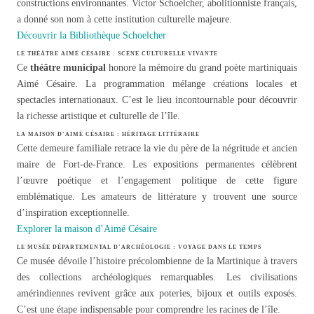
constructions environnantes. Victor Schoelcher, abolitionniste français,
a donné son nom à cette institution culturelle majeure.
Découvrir la Bibliothèque Schoelcher
LE THÉÂTRE AIMÉ CÉSAIRE : SCÈNE CULTURELLE VIVANTE
Ce
théâtre municipal
honore la mémoire du grand poète martiniquais
Aimé Césaire. La programmation mélange créations locales et
spectacles internationaux. C’est le lieu incontournable pour découvrir
la richesse artistique et culturelle de l’île.
LA MAISON D’AIMÉ CÉSAIRE : HÉRITAGE LITTÉRAIRE
Cette demeure familiale retrace la vie du père de la négritude et ancien
maire de Fort-de-France. Les expositions permanentes célèbrent
l’œuvre poétique et l’engagement politique de cette figure
emblématique. Les amateurs de littérature y trouvent une source
d’inspiration exceptionnelle.
Explorer la maison d’Aimé Césaire
LE MUSÉE DÉPARTEMENTAL D’ARCHÉOLOGIE : VOYAGE DANS LE TEMPS
Ce musée dévoile l’histoire précolombienne de la Martinique à travers
des collections archéologiques remarquables. Les civilisations
amérindiennes revivent grâce aux poteries, bijoux et outils exposés.
C’est une étape indispensable pour comprendre les racines de l’île.