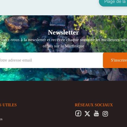
Plage de la 
Newsletter
crivez-vous à la newsletter et recevez chaque semaine les meilleures info
offres sur la Martinique
S UTILES
RÉSEAUX SOCIAUX
os