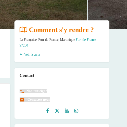
Comment s'y rendre ?
La Française, Fort-de-France, Martinique
Fort-de-France –
97200
Voir la carte
Contact
Non renseigné
Contactez-nous
Faceb
Twitte
Youtu
Instag