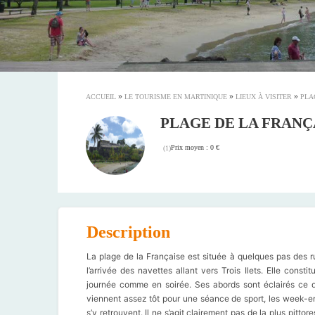
»
»
»
ACCUEIL
LE TOURISME EN MARTINIQUE
LIEUX À VISITER
PLA
PLAGE DE LA FRANÇ
Prix moyen : 0 €
(
1
)
Description
La plage de la Française est située à quelques pas des r
l’arrivée des navettes allant vers Trois Ilets. Elle con
journée comme en soirée. Ses abords sont éclairés ce q
viennent assez tôt pour une séance de sport, les week-en
s’y retrouvent. Il ne s’agit clairement pas de la plus pitt