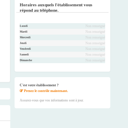
ook
r
be
ram
Horaires auxquels l'établissement vous
répond au téléphone.
Non renseigné
Lundi
Non renseigné
Mardi
Non renseigné
Mercredi
Non renseigné
Jeudi
Non renseigné
Vendredi
Non renseigné
Samedi
Non renseigné
Dimanche
C'est votre établissement ?
Prenez le contrôle maintenant.
Assurez-vous que vos informations sont à jour.