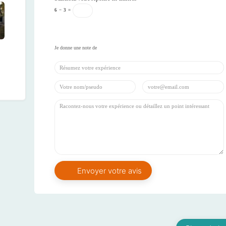
6
−
3
=